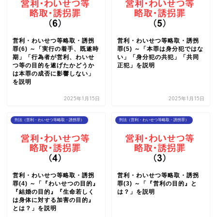
営利・わいせつ等略取・誘拐
営利・わいせつ等略取・誘拐
罪(6) ～「実行の着手、既遂時
罪(5) ～「本罪は身分犯ではな
期」「行為者が営利、わいせ
い」「身分犯の共犯」「共同
つ等の目的を遂げたかどうか
正犯」を説明
は本罪の成否に影響しない」
を説明
2025年1月15日
2025年1月15日
刑法（営利・わいせつ等略取・誘拐罪）
刑法（営利・わいせつ等略取・誘拐罪）
営利・わいせつ等略取・誘拐
営利・わいせつ等略取・誘拐
罪(4) ～「『わいせつの目的』
罪(3) ～「『営利の目的』と
『結婚の目的』『生命若しく
は？」を説明
は身体に対する加害の目的』
とは？」を説明