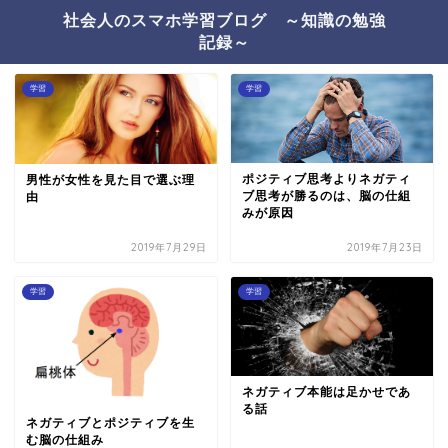
社会人のスマホ学習ブログ ～知識の勉強
記録～
学習
学習
ポジティブ思考よりネガティ
男性が女性を見た目で選ぶ理
ブ思考が勝るのは、脳の仕組
由
みが原因
2019年7月29日
2019年7月23日
学習
学習
ネガティブ本能は足かせであ
る話
ネガティブとポジティブを生
む脳の仕組み