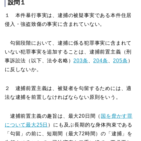
設問１
１ 本件暴行事実は、逮捕の被疑事実である本件住居
侵入・強盗致傷の事実に含まれていない。
勾留段階において、逮捕に係る犯罪事実に含まれて
いない犯罪事実を追加することは、逮捕前置主義（刑
事訴訟法（以下、法令名略）
203条
、
204条
、
205条
）
に反しないか。
２ 逮捕前置主義は、被疑者を勾留するためには、適
法な逮捕を前置しなければならない原則をいう。
逮捕前置主義の趣旨は、最大20日間（
国を脅かす罪
について最大25日
）にも及ぶ長期的な身体拘束である
「勾留」の前に、短期間（最大72時間）の「逮捕」を