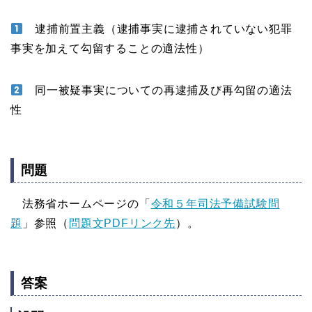
逮捕前置主義（逮捕事実に逮捕されていない犯罪
事実を加えて勾留することの適法性）
同一被疑事実についての再逮捕及び再勾留の適法
性
問題
法務省ホームページの「
令和５年司法予備試験問
題
」参照（
問題文PDFリンク先
）。
答案