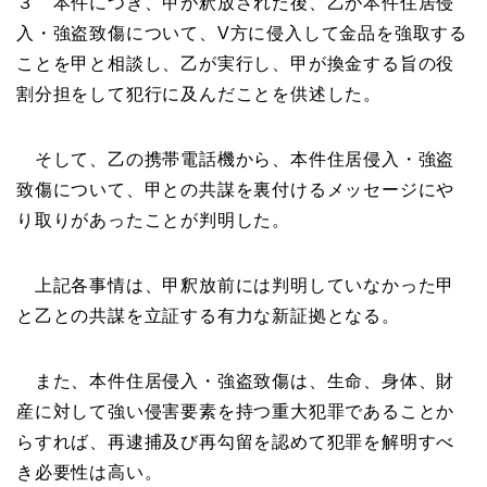
３ 本件につき、甲が釈放された後、乙が本件住居侵
入・強盗致傷について、V方に侵入して金品を強取する
ことを甲と相談し、乙が実行し、甲が換金する旨の役
割分担をして犯行に及んだことを供述した。
そして、乙の携帯電話機から、本件住居侵入・強盗
致傷について、甲との共謀を裏付けるメッセージにや
り取りがあったことが判明した。
上記各事情は、甲釈放前には判明していなかった甲
と乙との共謀を立証する有力な新証拠となる。
また、本件住居侵入・強盗致傷は、生命、身体、財
産に対して強い侵害要素を持つ重大犯罪であることか
らすれば、再逮捕及び再勾留を認めて犯罪を解明すべ
き必要性は高い。