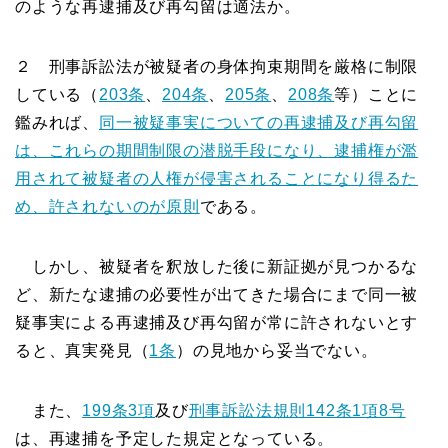
のような再逮捕及び再勾留は適法か。
２ 刑事訴訟法が被疑者の身体拘束期間を厳格に制限
している（
203条
、
204条
、
205条
、
208条
等）ことに
鑑みれば、
同一被疑事実についての再逮捕及び再勾留
は、これらの期間制限の潜脱手段になり、逮捕権が濫
用されて被疑者の人権が侵害されることになり得るた
め、許されないのが原則
である。
しかし、被疑者を釈放した後に新証拠が見つかるな
ど、新たな逮捕の必要性が出てきた場合にまで同一被
疑事実による再逮捕及び再勾留が常に許されないとす
ると、真実発見（
1条
）の見地から妥当でない。
また、
199条3項
及び
刑事訴訟法規則142条1項8号
は、再逮捕を予定した規定となっている。