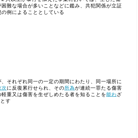
が困難な場合が多いことなどに鑑み、共犯関係が立証
犯の例によることとしている
が、それぞれ同一の一定の期間にわたり、同一場所に
数次
に反復累行せられ、その
所為
が連続一罪たる傷害
の軽重又は傷害を生ぜしめたる者を知ることを
能わ
ざ
のとす