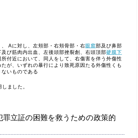
、 Aに対し、左頬部・右頬骨部・右
眼窩
部及び鼻部
下及び筋肉内出血、左後頭部挫裂創、右頭頂部
硬膜下
同所付近において、同人をして、右傷害を伴う外傷性
めたが、いずれの暴行により致死原因たる外傷性くも
きないものである
用しました。
犯罪立証の困難を救うための政策的