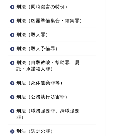
刑法（同時傷害の特例）
刑法（凶器準備集合・結集罪）
刑法（殺人罪）
刑法（殺人予備罪）
刑法（自殺教唆・幇助罪、嘱
託・承諾殺人罪）
刑法（死体遺棄罪等）
刑法（公務執行妨害罪）
刑法（職務強要罪、辞職強要
罪）
刑法（逃走の罪）