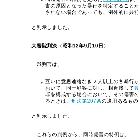
害の原因となった暴行を特定すること
されない場合であっても、例外的に共
と判示しました。
大審院判決（昭和12年9月10日）
裁判官は、
互いに意思連絡なき２人以上の各暴行
おいて、同一顧客に対し、相近接して
罪を構成する場合において、その傷害
るときは、
刑法第207条
の適用あるも
と判示しました。
これらの判例から、同時傷害の特例は、