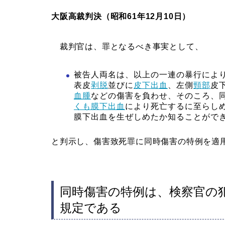
大阪高裁判決（昭和61年12月10日）
裁判官は、罪となるべき事実として、
被告人両名は、以上の一連の暴行により
表皮
剥脱
並びに
皮下出血
、左側
頸部
皮
血腫
などの傷害を負わせ、そのころ、
くも膜下出血
により死亡するに至らし
膜下出血を生ぜしめたか知ることがで
と判示し、傷害致死罪に同時傷害の特例を適
同時傷害の特例は、検察官の
規定である