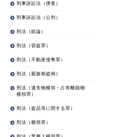
刑事訴訟法（捜査）
刑事訴訟法（公判）
刑法（総論）
刑法（窃盗罪）
刑法（不動産侵奪罪）
刑法（親族相盗例）
刑法（遺失物横領・占有離脱物
横領罪）
刑法（盗品等に関する罪）
刑法（横領罪）
刑法（業務上横領罪）