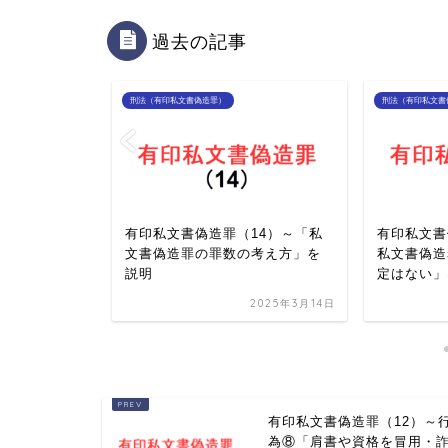
過去の記事
刑法（有印私文書偽造罪）
刑法（有印私文書
10）～行為
有印私文書偽造罪（14）～「私
有印私文書
を冒用して
文書偽造罪の罪数の考え方」を
私文書偽造
文書偽...
説明
定はない」
2025年3月14日
2025年3月14日
有印私文書偽造罪（12）～
為⑧「肩書や資格を冒用・