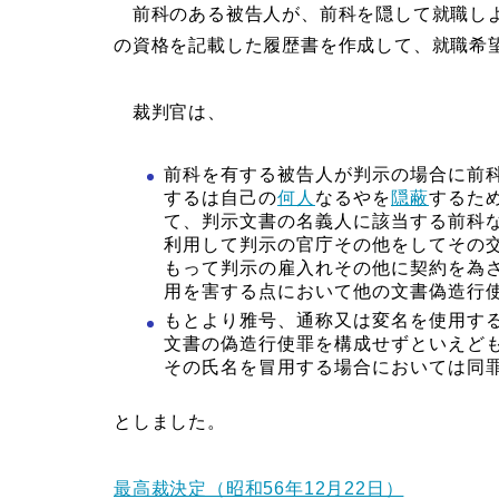
前科のある被告人が、前科を隠して就職しよ
の資格を記載した履歴書を作成して、就職希
裁判官は、
前科を有する被告人が判示の場合に前
するは自己の
何人
なるやを
隠蔽
するた
て、判示文書の名義人に該当する前科
利用して判示の官庁その他をしてその
もって判示の雇入れその他に契約を為
用を害する点において他の文書偽造行
もとより雅号、通称又は変名を使用す
文書の偽造行使罪を構成せずといえど
その氏名を冒用する場合においては同
としました。
最高裁決定（昭和56年12月22日）