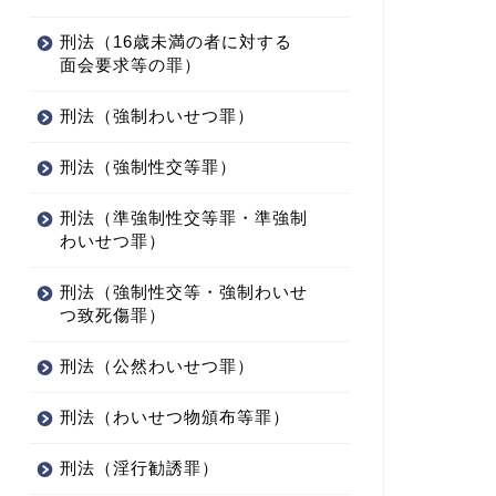
刑法（16歳未満の者に対する
面会要求等の罪）
刑法（強制わいせつ罪）
法（有印私文書偽造罪）
刑法（有印私文書偽造罪）
刑法（強制性交等罪）
刑法（準強制性交等罪・準強制
わいせつ罪）
印私文書偽造罪（7）～行為
有印私文書偽造罪（11）～行為
「私文書偽造の「偽造」と
⑦「代理権・代表権を超越・濫
刑法（強制性交等・強制わいせ
？」を説明
用した場合の文書偽造罪の成...
つ致死傷罪）
2025年3月14日
2025年3月14
刑法（公然わいせつ罪）
刑法（わいせつ物頒布等罪）
刑法（淫行勧誘罪）