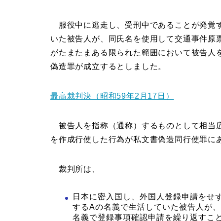
服役中に逃走し、受刑中であることが発覚す
いた被告人が、同氏名を使用して交通事件原
がたまたまある限られた範囲において被告人
偽造罪が成立するとしました。
最高裁判決（昭和59年2月17日）
被告人を指称（通称）するものとして相当広
を作成行使した行為が私文書偽造同行使罪に
裁判所は、
日本に密入国し、外国人登録申請をせず
するAの名義で生活していた被告人が
名義で登録事項確認申請を繰り返すこ