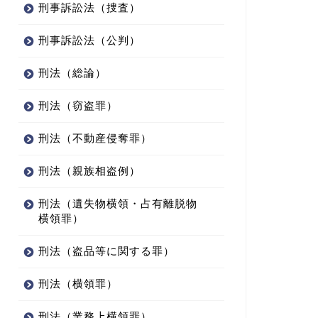
刑事訴訟法（捜査）
刑事訴訟法（公判）
刑法（総論）
刑法（窃盗罪）
刑法（不動産侵奪罪）
刑法（親族相盗例）
刑法（遺失物横領・占有離脱物
横領罪）
刑法（盗品等に関する罪）
刑法（横領罪）
刑法（業務上横領罪）