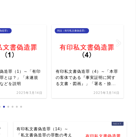
偽造罪）
刑法（有印私文書偽造罪）
刑
偽造罪（1）～「有印
有印私文書偽造罪（4）～「本罪
有
罪とは？」「未遂規
の客体である『事実証明に関す
③
などを説明
る文書・図画』」「署名・捺...
は
2025年3月14日
2025年3月14日
行
有印私文書偽造罪（14）～
詐
「私文書偽造罪の罪数の考え