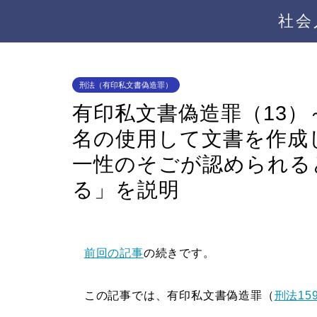
社会
刑法（有印私文書偽造罪）
有印私文書偽造罪（13
名の使用して文書を作成
一性のそごが認められる
る」を説明
前回の記事
の続きです。
この記事では、有印私文書偽造罪（
刑法15