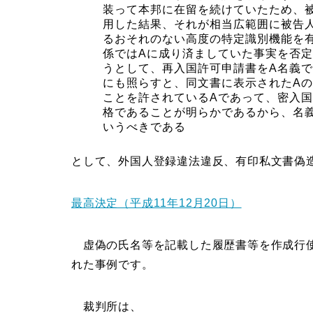
装って本邦に在留を続けていたため、
用した結果、それが相当広範囲に被告
るおそれのない高度の特定識別機能を
係ではAに成り済ましていた事実を否
うとして、再入国許可申請書をA名義
にも照らすと、同文書に表示されたA
ことを許されているAであって、密入
格であることが明らかであるから、名
いうべきである
として、外国人登録違法違反、有印私文書偽
最高決定（平成11年12月20日）
虚偽の氏名等を記載した履歴書等を作成行使
れた事例です。
裁判所は、