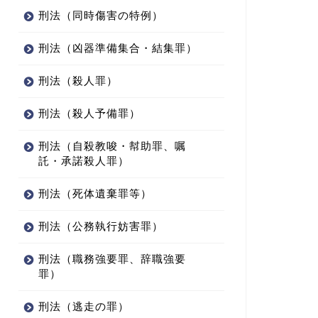
刑法（同時傷害の特例）
刑法（凶器準備集合・結集罪）
刑法（殺人罪）
刑法（殺人予備罪）
刑法（自殺教唆・幇助罪、嘱
託・承諾殺人罪）
刑法（死体遺棄罪等）
刑法（公務執行妨害罪）
刑法（職務強要罪、辞職強要
罪）
刑法（逃走の罪）