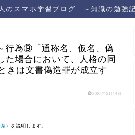
人のスマホ学習ブログ ～知識の勉強
）～行為⑨「通称名、仮名、偽
した場合において、人格の同
ときは文書偽造罪が成立す
2025年3月14日
9条
）を説明します。