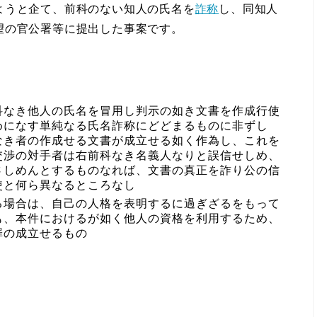
うと企て、前科のない知人の氏名を
詐称
し、同知人
望の官公署等に提出した事案です。
科なき他人の氏名を冒用し判示の如き文書を作成行使
めになす単純なる氏名詐称にどどまるものに非ずし
なき者の作成せる文書が成立せる如く作為し、これを
交渉の対手者は右前科なき名義人なりと誤信せしめ、
さしめんとするものなれば、文書の真正を詐り公の信
使と何ら異なるところなし
る場合は、自己の人格を表明するに過ぎざるをもって
も、本件におけるが如く他人の資格を利用するため、
罪の成立せるもの