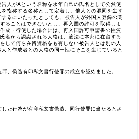
被告人がAという名称を永年自己の氏名として公然使
人を指称する名称として定着し、他人との混同を生ず
有するにいたったとしても、被告人が外国人登録の関
定することはでぎないとし、再入国の許可を取得しよ
で作成・行使した場合には、再入国許可申請書の性質
の氏名から認識される人格は、適法に本邦に在留する
国をして何ら在留資格をも有しない被告人とは別の人
義人と作成者との人格の同一性にそごを生じていると
造罪、偽造有印私文書行使罪の成立を認めました。
した行為が有印私文書偽造、同行使罪に当たるとさ