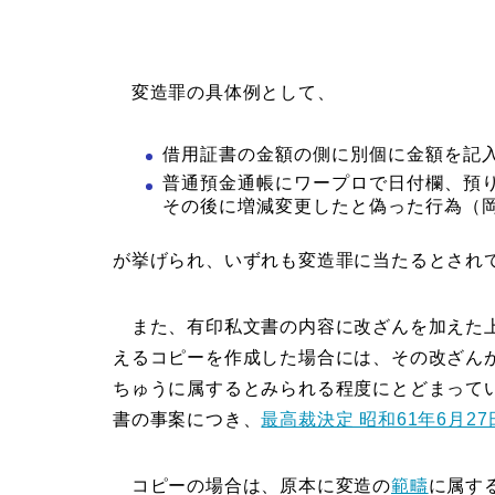
変造罪の具体例として、
借用証書の金額の側に別個に金額を記入し
普通預金通帳にワープロで日付欄、預
その後に増減変更したと偽った行為（岡山
が挙げられ、いずれも変造罪に当たるとされ
また、有印私文書の内容に改ざんを加えた上
えるコピーを作成した場合には、その改ざん
ちゅうに属するとみられる程度にとどまって
書の事案につき、
最高裁決定 昭和61年6月27
コピーの場合は、原本に変造の
範疇
に属す