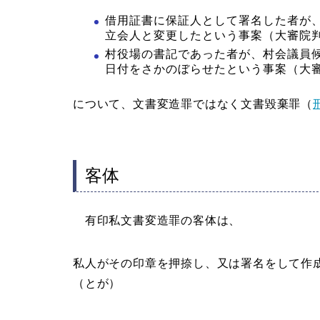
借用証書に保証人として署名した者が
立会人と変更したという事案（大審院判決
村役場の書記であった者が、村会議員
日付をさかのぼらせたという事案（大審院
について、文書変造罪ではなく文書毀棄罪（
客体
有印私文書変造罪の客体は、
私人がその印章を押捺し、又は署名をして作
（とが）