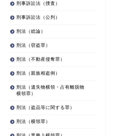
刑事訴訟法（捜査）
刑事訴訟法（公判）
刑法（総論）
刑法（窃盗罪）
刑法（不動産侵奪罪）
刑法（親族相盗例）
刑法（遺失物横領・占有離脱物
横領罪）
刑法（盗品等に関する罪）
刑法（横領罪）
刑法（業務上横領罪）