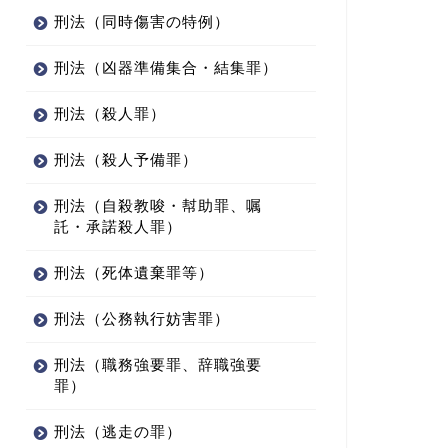
刑法（同時傷害の特例）
刑法（凶器準備集合・結集罪）
刑法（殺人罪）
刑法（殺人予備罪）
刑法（自殺教唆・幇助罪、嘱
託・承諾殺人罪）
刑法（死体遺棄罪等）
刑法（公務執行妨害罪）
刑法（職務強要罪、辞職強要
罪）
刑法（逃走の罪）