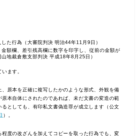
た行為（大審院判決 明治44年11月9日）
り金額欄、差引残高欄に数字を印字し、従前の金額が
地裁倉敷支部判決 平成18年8月25日）
ています。
、原本を正確に複写したかのような形式、外観を備
が原本自体にされたのであれば、未だ文書の変造の範
いるとしても、有印私文書偽造罪が成立します（公文
日
）。
る程度の改ざんを加えてコピーを取った行為でも、変