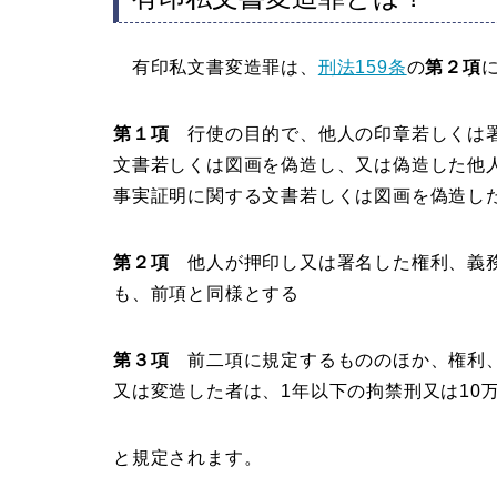
有印私文書変造罪は、
刑法159条
の
第２項
第１項
行使の目的で、他人の印章若しくは署
文書若しくは図画を偽造し、又は偽造した他
事実証明に関する文書若しくは図画を偽造した
第２項
他人が押印し又は署名した権利、義
も、前項と同様とする
第３項
前二項に規定するもののほか、権利、
又は変造した者は、1年以下の拘禁刑又は10
と規定されます。