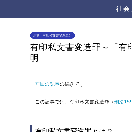
社会
刑法（有印私文書変造罪）
有印私文書変造罪～「有
明
前回の記事
の続きです。
この記事では、有印私文書変造罪（
刑法15
有印私文書変造罪とは？