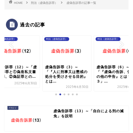
HOME
刑法（虚偽告訴罪）
虚偽告訴罪の記事一覧
過去の記事
（虚偽告訴罪）
刑法（虚偽告訴罪）
刑法（虚偽告訴罪）
偽告訴罪（12）～「虚
虚偽告訴罪（3）～
虚偽告訴罪（6）～
告訴罪と①偽造私文書
「『人に刑事又は懲戒の
「『虚偽の告訴、告
使罪、②偽証罪との...
処分を受けさせる目的』
の他の申告』とは？
とは...
３」...
2025年6月30日
2025年6月30日
2025年6
虚偽告訴罪（13）～「自白による刑の減
免」を説明