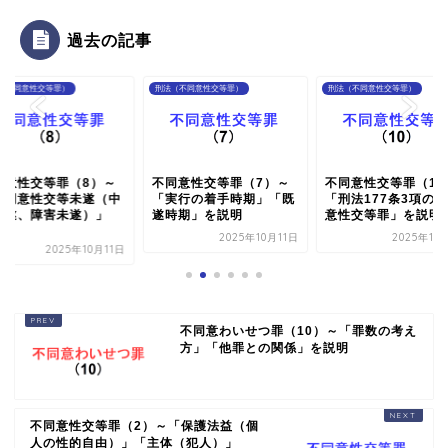
過去の記事
（不同意性交等罪）
刑法（不同意性交等罪）
刑法（不同意性交等罪）
同意性交等罪（8）～
不同意性交等罪（7）～
不同意性交等罪（10
不同意性交等未遂（中
「実行の着手時期」「既
「刑法177条3項の
未遂、障害未遂）」
遂時期」を説明
意性交等罪」を説明
.
2025年10月11日
2025年10
2025年10月11日
不同意わいせつ罪（10）～「罪数の考え
方」「他罪との関係」を説明
不同意性交等罪（2）～「保護法益（個
人の性的自由）」「主体（犯人）」