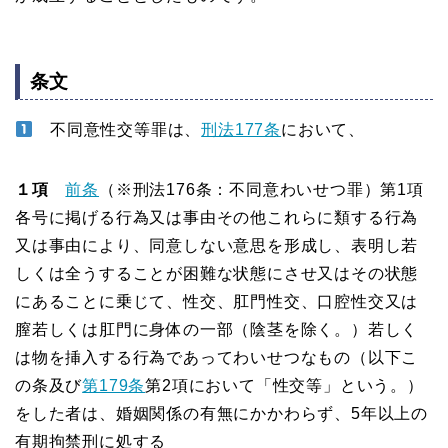
条文
不同意性交等罪は、
刑法177条
において、
１項
前条
（※刑法176条：不同意わいせつ罪）第1項
各号に掲げる行為又は事由その他これらに類する行為
又は事由により、同意しない意思を形成し、表明し若
しくは全うすることが困難な状態にさせ又はその状態
にあることに乗じて、性交、肛門性交、口腔性交又は
膣若しくは肛門に身体の一部（陰茎を除く。）若しく
は物を挿入する行為であってわいせつなもの（以下こ
の条及び
第179条
第2項において「性交等」という。）
をした者は、婚姻関係の有無にかかわらず、5年以上の
有期拘禁刑に処する