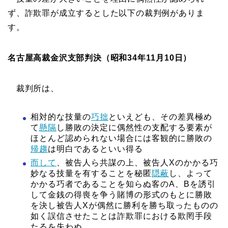
ず、詐欺罪が成立するとした以下の裁判例がありま
す。
名古屋高裁金沢支部判決（昭和34年11月10日）
裁判所は、
相対的な技量の
巧拙
といえども、その差異極め
て
懸隔
し勝敗の決定に偶然性の支配する要素が
ほとんど認められない場合には客観的に勝敗の
帰趨
は明白であるといい得る
而して
、被告人ら共謀の上、被告人Xのかかる巧
妙なる技量を有することを秘匿
隠蔽
し、よって
かかる巧者であることを知らぬ客のA、Bを誘引
して金銭の得喪を争う賭博の形式のもとに勝敗
を決し被告人Xが偶然に勝利を勝ち取ったものの
如く誤信させたことは詐欺罪における欺罔手段
たるを失わぬ