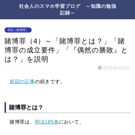
社会人のスマホ学習ブログ ～知識の勉強
記録～
刑法（賭博罪）
賭博罪（4）～「賭博罪とは？」「賭
博罪の成立要件」「『偶然の勝敗』と
は？」を説明
2025年4月2日
前回の記事
の続きです。
賭博罪とは？
賭博罪は、
刑法185条
において、