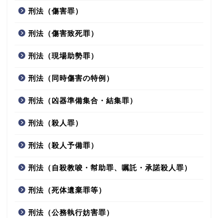
刑法（傷害罪）
刑法（傷害致死罪）
刑法（現場助勢罪）
刑法（同時傷害の特例）
刑法（凶器準備集合・結集罪）
刑法（殺人罪）
刑法（殺人予備罪）
刑法（自殺教唆・幇助罪、嘱託・承諾殺人罪）
刑法（死体遺棄罪等）
刑法（公務執行妨害罪）