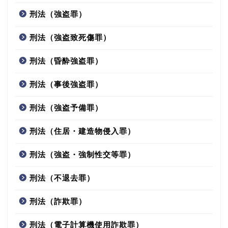
刑法（強盗罪）
刑法（強盗致死傷罪）
刑法（昏酔強盗罪）
刑法（事後強盗罪）
刑法（強盗予備罪）
刑法（住居・建造物侵入罪）
刑法（強盗・強制性交等罪）
刑法（不退去罪）
刑法（詐欺罪）
刑法（電子計算機使用詐欺罪）