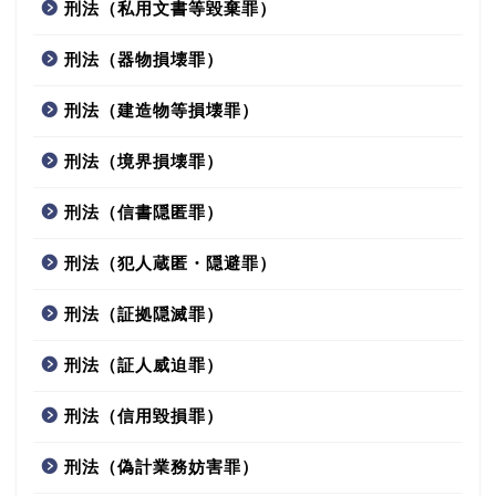
刑法（私用文書等毀棄罪）
刑法（器物損壊罪）
刑法（建造物等損壊罪）
刑法（境界損壊罪）
刑法（信書隠匿罪）
刑法（犯人蔵匿・隠避罪）
刑法（証拠隠滅罪）
刑法（証人威迫罪）
刑法（信用毀損罪）
刑法（偽計業務妨害罪）