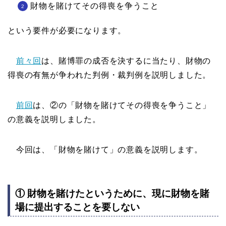
財物を賭けてその得喪を争うこと
という要件が必要になります。
前々回
は、賭博罪の成否を決するに当たり、財物の
得喪の有無が争われた判例・裁判例を説明しました。
前回
は、②の「財物を賭けてその得喪を争うこと」
の意義を説明しました。
今回は、「財物を賭けて」の意義を説明します。
① 財物を賭けたというために、現に財物を賭
場に提出することを要しない