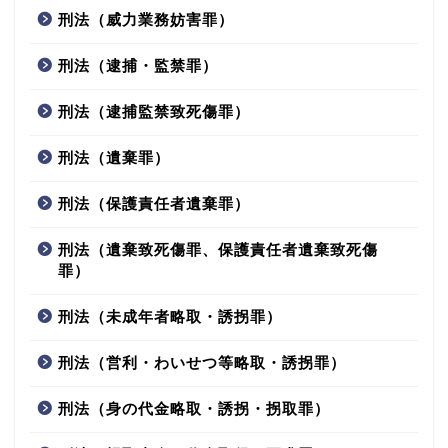
刑法（威力業務妨害罪）
刑法（逮捕・監禁罪）
刑法（逮捕監禁致死傷罪）
刑法（遺棄罪）
刑法（保護責任者遺棄罪）
刑法（遺棄致死傷罪、保護責任者遺棄致死傷
罪）
刑法（未成年者略取・誘拐罪）
刑法（営利・わいせつ等略取・誘拐罪）
刑法（身の代金略取・誘拐・拐取罪）