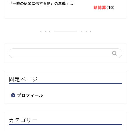
『一時の娯楽に供する物』の意義」...
固定ページ
プロフィール
カテゴリー