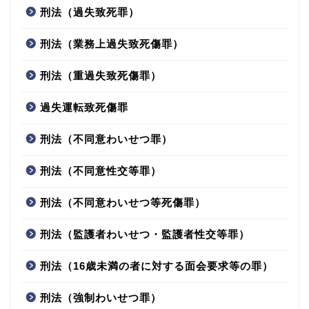
刑法（過失致死罪）
刑法（業務上過失致死傷罪）
刑法（重過失致死傷罪）
過失運転致死傷罪
刑法（不同意わいせつ罪）
刑法（不同意性交等罪）
刑法（不同意わいせつ等死傷罪）
刑法（監護者わいせつ・監護者性交等罪）
刑法（16歳未満の者に対する面会要求等の罪）
刑法（強制わいせつ罪）