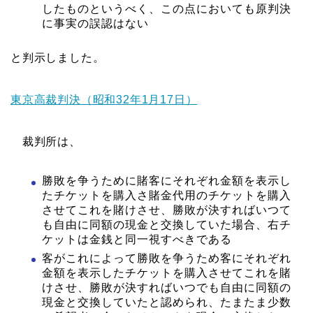
したものというべく、この点においても原判決
に事実の誤認はない
と判示しました。
東京高裁判決（昭和32年1月17日）
裁判所は、
勝敗を争うために賭客にそれぞれ金額を表示し
たチケットを購入さ賭金代用のチケットを購入
させてこれを賭けさせ、勝敗が決すればいつて
も自由に同額の現金と交換していた場合、右チ
ケットは金銭と同一視すべきである
客がこれによって勝敗を争うため客にそれぞれ
金額を表示したチケットを購入させてこれを賭
けさせ、勝敗が決すればいつでも自由に同額の
現金と交換していたと認められ、たまたま少数