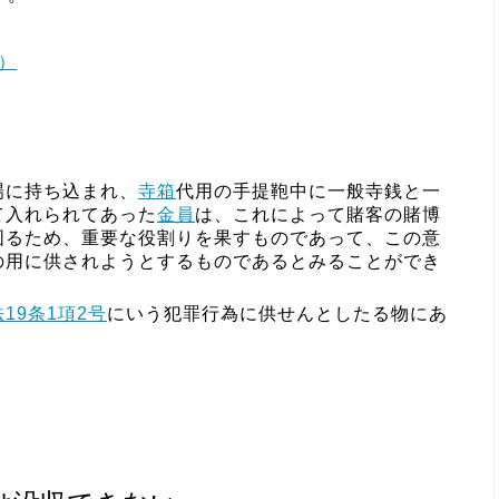
日）
場に持ち込まれ、
寺箱
代用の手提鞄中に一般寺銭と一
て入れられてあった
金員
は、これによって賭客の賭博
図るため、重要な役割りを果すものであって、この意
の用に供されようとするものであるとみることができ
19条1項2号
にいう犯罪行為に供せんとしたる物にあ