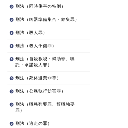
刑法（同時傷害の特例）
刑法（凶器準備集合・結集罪）
刑法（殺人罪）
刑法（殺人予備罪）
刑法（自殺教唆・幇助罪、嘱
託・承諾殺人罪）
刑法（死体遺棄罪等）
刑法（公務執行妨害罪）
刑法（職務強要罪、辞職強要
罪）
刑法（逃走の罪）