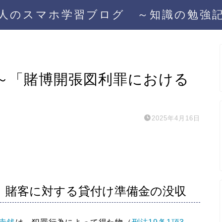
人のスマホ学習ブログ ～知識の勉強
）～「賭博開張図利罪における
2025年4月16日
、賭客に対する貸付け準備金の没収