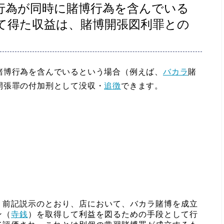
行為が同時に賭博行為を含んでいる
て得た収益は、賭博開張図利罪との
博行為を含んでいるという場合（例えば、
バカラ
賭
開張罪の付加刑として没収・
追徴
できます。
、前記説示のとおり、店において、バカラ賭博を成立
ン（
寺銭
）を取得して利益を図るための手段として行