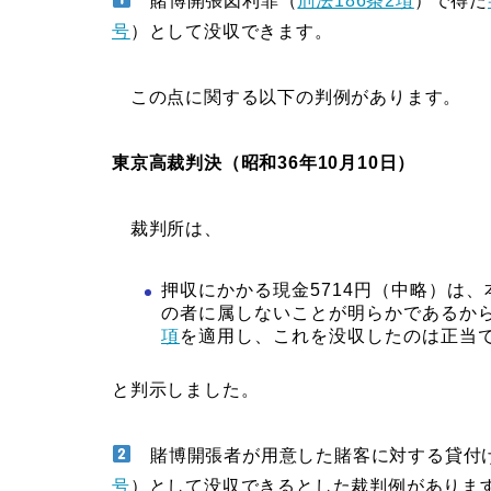
賭博開張図利罪（
刑法186条2項
）で得た
号
）として没収できます。
この点に関する以下の判例があります。
東京高裁判決（昭和36年10月10日）
裁判所は、
押収にかかる現金5714円（中略）は
の者に属しないことが明らかであるか
項
を適用し、これを没収したのは正当
と判示しました。
賭博開張者が用意した賭客に対する貸付
号
）として没収できるとした裁判例がありま