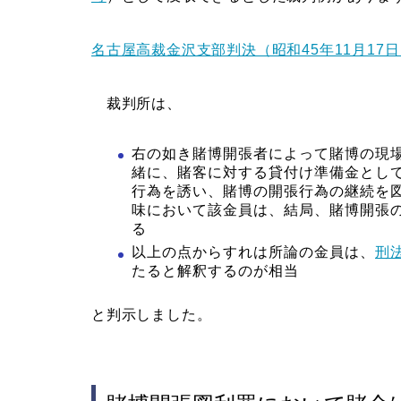
名古屋高裁金沢支部判決（昭和45年11月17
裁判所は、
右の如き賭博開張者によって賭博の現
緒に、賭客に対する貸付け準備金とし
行為を誘い、賭博の開張行為の継続を
味において該金員は、結局、賭博開張
る
以上の点からすれは所論の金員は、
刑法
たると解釈するのが相当
と判示しました。