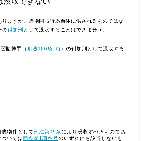
は没収できない
りますが、賭場開張行為自体に供されるものではな
その
付加刑
として没収することはできませｎ。
常習賭博罪（
刑法186条1項
）の付加刑として没収する
）
組成物件として
刑法第19条
により没収すべきものであ
については
同条第1項各号
のいずれにも該当しないも