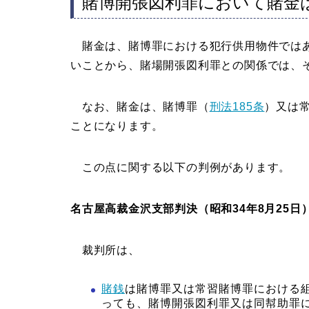
賭博開張図利罪において賭金
賭金は、賭博罪における犯行供用物件ではあ
いことから、賭場開張図利罪との関係では、
なお、賭金は、賭博罪（
刑法185条
）又は
ことになります。
この点に関する以下の判例があります。
名古屋高裁金沢支部判決（昭和34年8月25日
裁判所は、
賭銭
は賭博罪又は常習賭博罪における
っても、賭博開張図利罪又は同幇助罪