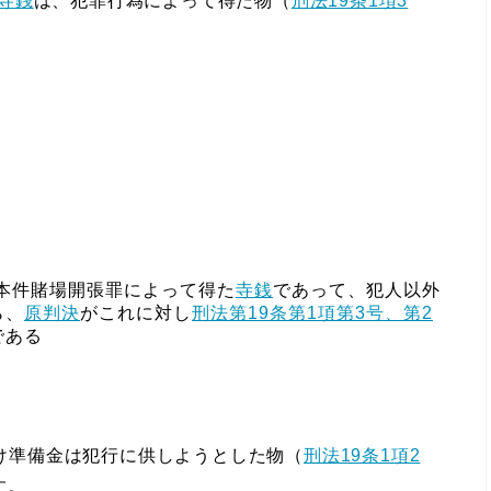
寺銭
は、犯罪行為によって得た物（
刑法19条1項3
、本件賭場開張罪によって得た
寺銭
であって、犯人以外
ら、
原判決
がこれに対し
刑法第19条第1項第3号、第2
である
け準備金は犯行に供しようとした物（
刑法19条1項2
す。