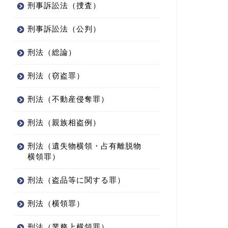
刑事訴訟法（捜査）
刑事訴訟法（公判）
刑法（総論）
刑法（窃盗罪）
刑法（不動産侵奪罪）
刑法（親族相盗例）
刑法（遺失物横領・占有離脱物
横領罪）
刑法（盗品等に関する罪）
刑法（横領罪）
刑法（業務上横領罪）