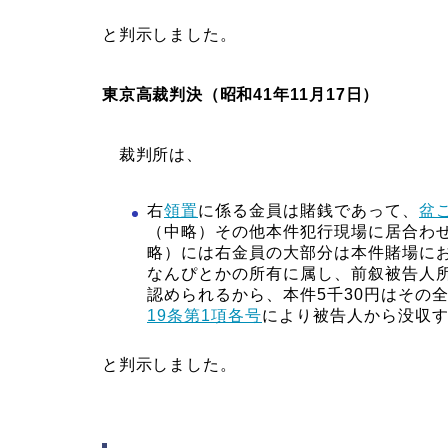
と判示しました。
東京高裁判決（昭和41年11月17日）
裁判所は、
右
領置
に係る金員は賭銭であって、
盆
（中略）その他本件犯行現場に居合わ
略）には右金員の大部分は本件賭場に
なんぴとかの所有に属し、前叙被告人
認められるから、本件5千30円はその
19条第1項各号
により被告人から没収
と判示しました。