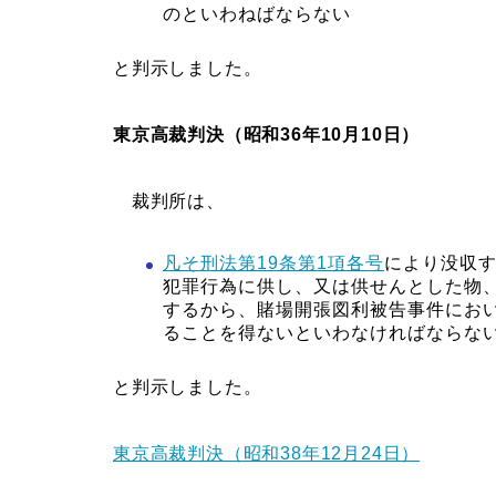
のといわねばならない
と判示しました。
東京高裁判決（昭和36年10月10日）
裁判所は、
凡そ
刑法第19条第1項各号
により没収
犯罪行為に供し、又は供せんとした物
するから、賭場開張図利被告事件にお
ることを得ないといわなければならな
と判示しました。
東京高裁判決（昭和38年12月24日）