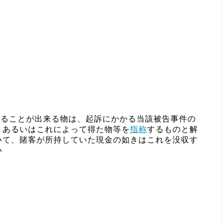
することが出来る物は、起訴にかかる当該被告事件の
、あるいはこれによって得た物等を
指称
するものと解
いて、賭客が所持していた現金の如きはこれを没収す
い