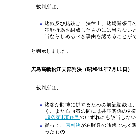
裁判所は、
賭銭及び賭銭は、法律上、賭場開張罪
犯罪行為を組成したものには当らない
当ならしめるべき事由を認めることが
と判示しました。
広島高裁松江支部判決（昭和41年7月11日）
裁判所は、
賭客が賭博に供するための前記賭銭は
く、また右両者の間には共犯関係の処
19条第1項各号
のいずれにも該当しな
従って、
原判決
が右賭客の賭銭である
ったもの