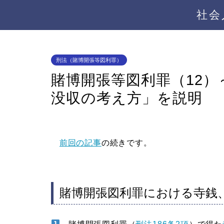
社会
刑法（賭博開張等図利罪）
賭博開張等図利罪（12
没収の考え方」を説明
前回の記事
の続きです。
賭博開張図利罪における寺銭