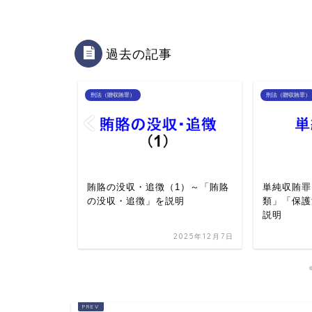
過去の記事
刑法（贈収賄罪）
刑法（贈収賄罪）
2）～「収賄
賄賂の没収・追徴（1）～「賄賂
単純収賄罪
場合に誰か
の没収・追徴」を説明
類」「保護
べきか...
説明
2025年12月7日
2025年12月7日