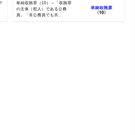
？
単純収賄罪（10）～「収賄罪
に
の主体（犯人）である公務
員」「非公務員でも共...