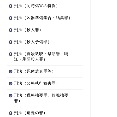
刑法（同時傷害の特例）
刑法（凶器準備集合・結集罪）
刑法（殺人罪）
法（贈収賄罪）
刑法（贈収賄罪）
刑法（殺人予備罪）
刑法（自殺教唆・幇助罪、嘱
託・承諾殺人罪）
賂の没収・追徴（17）～「不
賄賂の没収・追徴（11）～
刑法（死体遺棄罪等）
分物と可分物の没収・追徴の
「『情を知った第三者』からの
囲」を説明
没収・追徴 」「第三者所有物
刑法（公務執行妨害罪）
の...
2025年12月7日
2025年12月7
刑法（職務強要罪、辞職強要
罪）
刑法（逃走の罪）