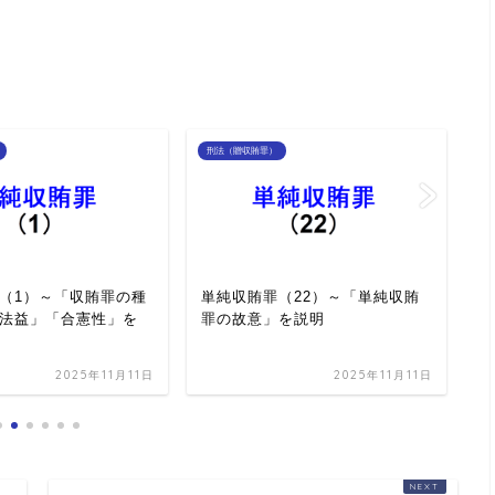
刑法（贈収賄罪）
刑
（1）～「収賄罪の種
単純収賄罪（22）～「単純収賄
賄
法益」「合憲性」を
罪の故意」を説明
可
範
2025年11月11日
2025年11月11日