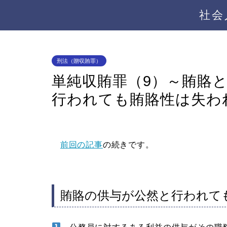
社会
刑法（贈収賄罪）
単純収賄罪（9）～賄賂
行われても賄賂性は失わ
前回の記事
の続きです。
賄賂の供与が公然と行われて