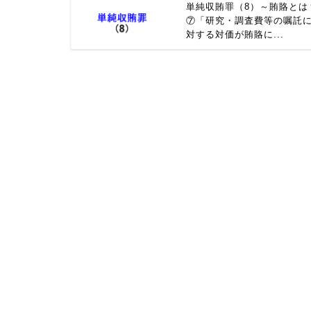
単純収賄罪（8）～賄賂とは
⑦「研究・調査費等の嘱託
対する対価が賄賂に...