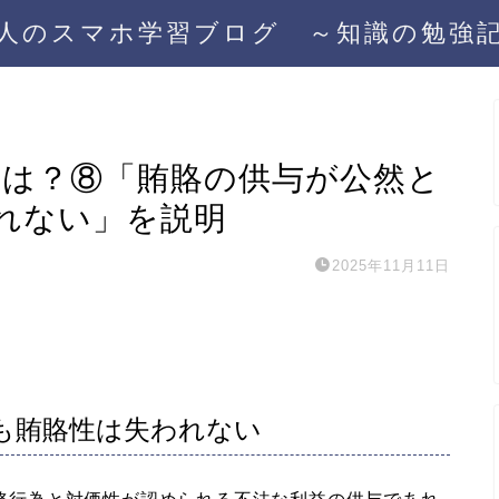
人のスマホ学習ブログ ～知識の勉強
とは？⑧「賄賂の供与が公然と
れない」を説明
2025年11月11日
も賄賂性は失われない