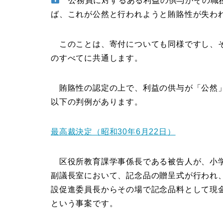
公務員に対するある利益の供与がその職務
ば、これが公然と行われようと賄賂性が失わ
このことは、寄付についても同様ですし、そ
のすべてに共通します。
賄賂性の認定の上で、利益の供与が「公然」
以下の判例があります。
最高裁決定（昭和30年6月22日）
区役所教育課学事係長である被告人が、小学
副議長室において、記念品の贈呈式が行われ、
設促進委員長からその場で記念品料として現
という事案です。