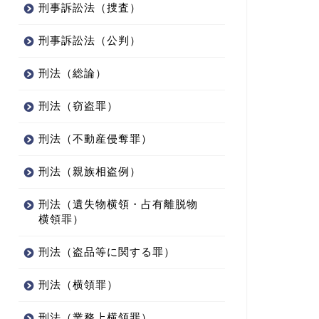
刑事訴訟法（捜査）
刑事訴訟法（公判）
刑法（総論）
刑法（窃盗罪）
刑法（不動産侵奪罪）
刑法（親族相盗例）
刑法（遺失物横領・占有離脱物
横領罪）
刑法（盗品等に関する罪）
刑法（横領罪）
刑法（業務上横領罪）