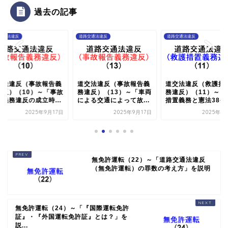
過去の記事
交通法違反
道路交通法違反
道路交通法違反
交法違反（事故報告義
道交法違反（事故報告義
道交法違反（救護措
違反）（10）～「事故
務違反）（13）～「車両
務違反）（11）～「
告義務違反の成立時...
による交通によって故...
措置義務と憲法38条..
2025年9月17日
2025年9月17日
2025年9
無免許運転（22）～「道路交通法違反
（無免許運転）の罪数の考え方」を説明
無免許運転（24）～「『国際運転免許
証』・『外国運転免許証』とは？」を
説...