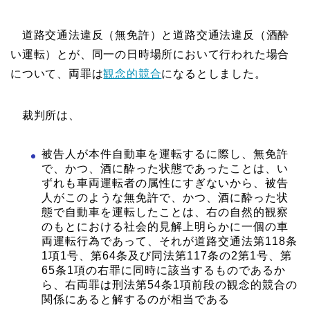
道路交通法違反（無免許）と道路交通法違反（酒酔
い運転）とが、同一の日時場所において行われた場合
について、両罪は
観念的競合
になるとしました。
裁判所は、
被告人が本件自動車を運転するに際し、無免許
で、かつ、酒に酔った状態であったことは、い
ずれも車両運転者の属性にすぎないから、被告
人がこのような無免許で、かつ、酒に酔った状
態で自動車を運転したことは、右の自然的観察
のもとにおける社会的見解上明らかに一個の車
両運転行為であって、それが道路交通法第118条
1項1号、第64条及び同法第117条の2第1号、第
65条1項の右罪に同時に該当するものであるか
ら、右両罪は刑法第54条1項前段の観念的競合の
関係にあると解するのが相当である