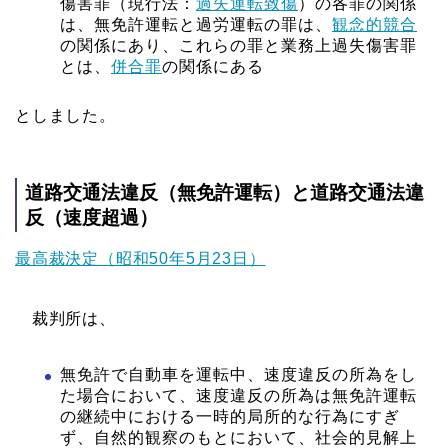
傷害罪（現行法：
過失運転致傷
）の各罪の関係
は、無免許運転と過労運転の罪は、
観念的競合
の関係にあり、これらの罪と業務上過失傷害罪
とは、
併合罪
の関係にある
としました。
道路交通法違反（無免許運転）と道路交通法違
反（速度超過）
最高裁決定（昭和50年5月23日）
裁判所は、
無免許で自動車を運転中、速度違反の所為をし
た場合において、速度違反の所為は無免許運転
の継続中における一時的局所的な行為にすぎ
ず、自然的観察のもとにおいて、社会的見解上