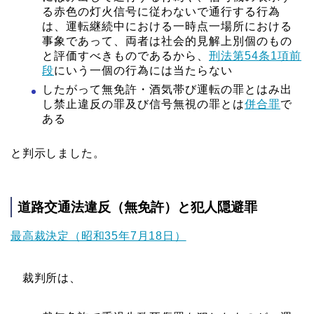
る赤色の灯火信号に従わないで通行する行為
は、運転継続中における一時点一場所における
事象であって、両者は社会的見解上別個のもの
と評価すべきものであるから、
刑法第54条1項前
段
にいう一個の行為には当たらない
したがって無免許・酒気帯び運転の罪とはみ出
し禁止違反の罪及び信号無視の罪とは
併合罪
で
ある
と判示しました。
道路交通法違反（無免許）と犯人隠避罪
最高裁決定（昭和35年7月18日）
裁判所は、