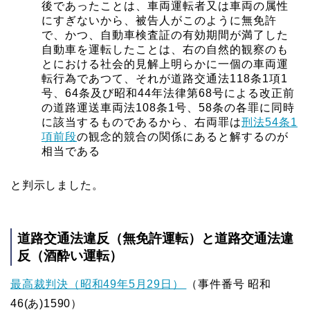
後であったことは、車両運転者又は車両の属性
にすぎないから、被告人がこのように無免許
で、かつ、自動車検査証の有効期間が満了した
自動車を運転したことは、右の自然的観察のも
とにおける社会的見解上明らかに一個の車両運
転行為であつて、それが道路交通法118条1項1
号、64条及び昭和44年法律第68号による改正前
の道路運送車両法108条1号、58条の各罪に同時
に該当するものであるから、右両罪は
刑法54条1
項前段
の観念的競合の関係にあると解するのが
相当である
と判示しました。
道路交通法違反（無免許
運転
）と道路交通法違
反（酒酔い運転）
最高裁判決（昭和49年5月29日）
（事件番号 昭和
46(あ)1590）