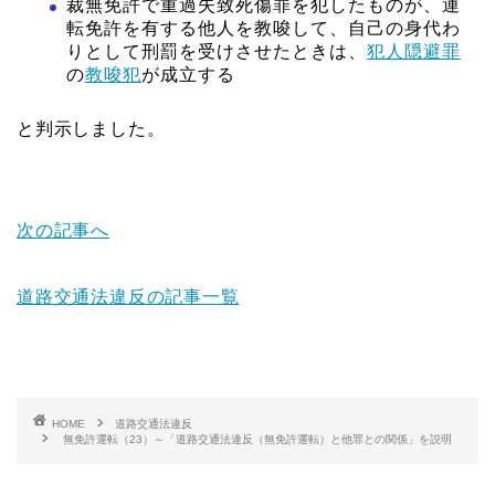
裁無免許で重過失致死傷罪を犯したものが、運
転免許を有する他人を教唆して、自己の身代わ
りとして刑罰を受けさせたときは、
犯人隠避罪
の
教唆犯
が成立する
と判示しました。
次の記事へ
道路交通法違反の記事一覧
HOME
道路交通法違反
無免許運転（23）～「道路交通法違反（無免許運転）と他罪との関係」を説明