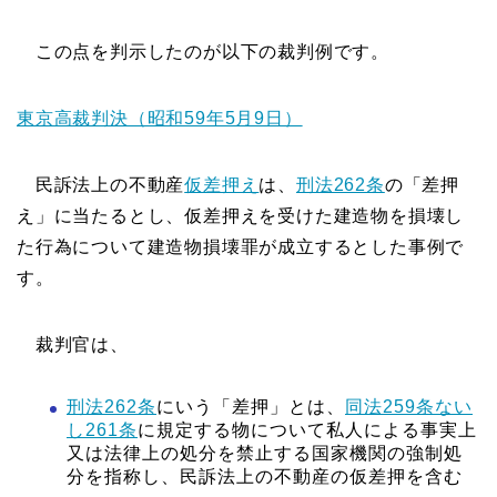
この点を判示したのが以下の裁判例です。
東京高裁判決（昭和59年5月9日）
民訴法上の不動産
仮差押え
は、
刑法262条
の「差押
え」に当たるとし、仮差押えを受けた建造物を損壊し
た行為について建造物損壊罪が成立するとした事例で
す。
裁判官は、
刑法262条
にいう「差押」とは、
同法259条ない
し261条
に規定する物について私人による事実上
又は法律上の処分を禁止する国家機関の強制処
分を指称し、民訴法上の不動産の仮差押を含む