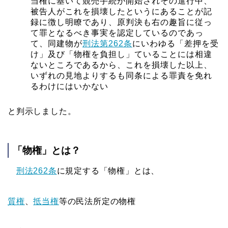
当権に基いて競売手続が開始されその進行中、
被告人がこれを損壊したというにあることが記
録に徴し明瞭であり、原判決も右の趣旨に従っ
て罪となるべき事実を認定しているのであっ
て、同建物が
刑法第262条
にいわゆる「差押を受
け」及び「物権を負担し」ていることには相違
ないところであるから、これを損壊した以上、
いずれの見地よりするも同条による罪責を免れ
るわけにはいかない
と判示しました。
「物権」とは？
刑法262条
に規定する「物権」とは、
質権
、
抵当権
等の民法所定の物権