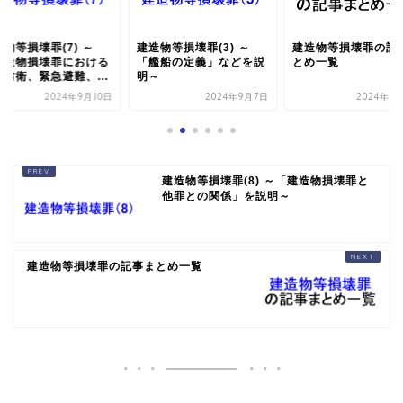
物等損壊罪(7) ～
建造物等損壊罪(3) ～
建造物等損壊罪の記
建造物損壊罪における
「艦船の定義」などを説
とめ一覧
当防衛、緊急避難、...
明～
2024年9月10日
2024年9月7日
2024年9
建造物等損壊罪(8) ～「建造物損壊罪と
他罪との関係」を説明～
建造物等損壊罪の記事まとめ一覧