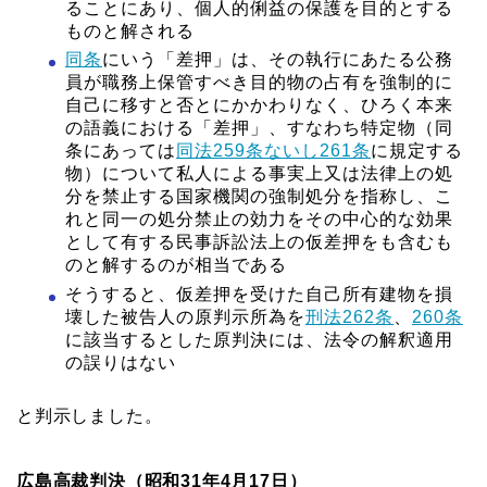
ることにあり、個人的俐益の保護を目的とする
ものと解される
同条
にいう「差押」は、その執行にあたる公務
員が職務上保管すべき目的物の占有を強制的に
自己に移すと否とにかかわりなく、ひろく本来
の語義における「差押」、すなわち特定物（同
条にあっては
同法259条ないし261条
に規定する
物）について私人による事実上又は法律上の処
分を禁止する国家機関の強制処分を指称し、こ
れと同一の処分禁止の効力をその中心的な効果
として有する民事訴訟法上の仮差押をも含むも
のと解するのが相当である
そうすると、仮差押を受けた自己所有建物を損
壊した被告人の原判示所為を
刑法262条
、
260条
に該当するとした原判決には、法令の解釈適用
の誤りはない
と判示しました。
広島高裁判決（昭和31年4月17日）