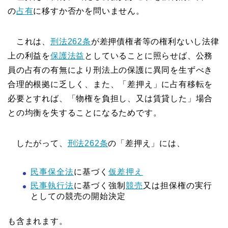
の
占有
に移すか否かを問いません。
これは、
刑法262条
が差押債権者等の権利ないし法律
上の利益を
保護法益
としていることに照らせば、公務
員の占有の有無により刑法上の保護に異同を生ずべき
合理的根拠に乏しく、また、「差押え」に占有移転を
必要とすれば、「物権を負担し、又は賃貸した」場合
との均衡を失することになるためです。
したがって、
刑法262条
の「差押え」には、
民事保全法
に基づく
仮差押え
民事執行法
に基づく強制
競売
又は担保権の実行
としての競売の開始決定
も含まれます。