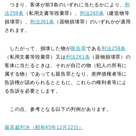
つまり、客体が前3条のいずれに当たるかにより、
刑
法259条
（私用文書等毀棄罪）、
刑法260条
（建造物等
損壊罪）、
刑法261条
（器物損壊罪）のいずれかが適用
されます。
したがって、損壊した物が
親告罪
である
刑法259条
（私用文書等毀棄罪）又は
刑法261条
（器物損壊罪）の
客体に当たるときは、それが自己の物（犯人の所有に
属する物）であっても親告罪となり、差押債権者等に
告訴権が認められるとともに、これらの権利者等によ
る告訴を必要とします。
この点、参考となる以下の判例があります。
最高裁判決（昭和45年12月22日）