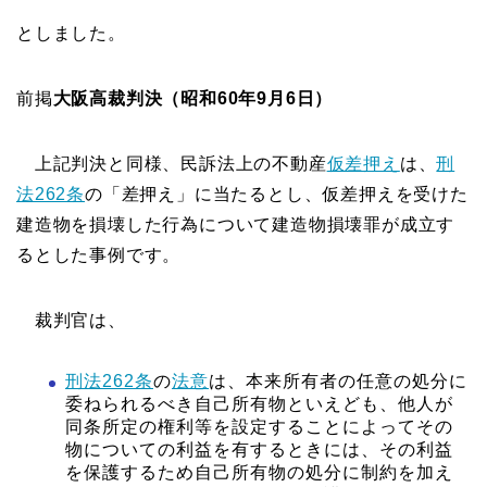
としました。
前掲
大阪高裁判決（昭和60年9月6日）
上記判決と同様、民訴法上の不動産
仮差押え
は、
刑
法262条
の「差押え」に当たるとし、仮差押えを受けた
建造物を損壊した行為について建造物損壊罪が成立す
るとした事例です。
裁判官は、
刑法262条
の
法意
は、本来所有者の任意の処分に
委ねられるべき自己所有物といえども、他人が
同条所定の権利等を設定することによってその
物についての利益を有するときには、その利益
を保護するため自己所有物の処分に制約を加え