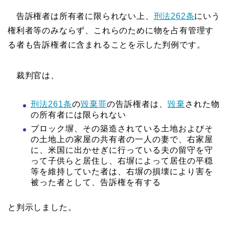
告訴権者は所有者に限られない上、
刑法262条
にいう
権利者等のみならず、これらのために物を占有管理す
る者も告訴権者に含まれることを示した判例です。
裁判官は、
刑法261条
の
毀棄罪
の告訴権者は、
毀棄
された物
の所有者には限られない
ブロック塀、その築造されている土地およびそ
の土地上の家屋の共有者の一人の妻で、右家屋
に、米国に出かせぎに行っている夫の留守を守
って子供らと居住し、右塀によって居住の平穏
等を維持していた者は、右塀の損壊により害を
被った者として、告訴権を有する
と判示しました。