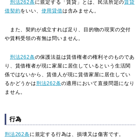
刑法262条
に規定する「賃貸」とは、民法所定の
賃貸
借契約
をいい、
使用貸借
は含みません。
また、契約が成立すれば足り、目的物の現実の交付
や賃料受領の有無は問いません。
刑法262条
の保護法益は賃借権者の権利そのものであ
り、賃借権者が現に家屋に居住しているという生活関
係ではないから、賃借人が現に賃借家屋に居住してい
るかどうかは
刑法262条
の適用において直接問題になり
ません。
行為
刑法262条
に規定する行為は、損壊又は傷害です。