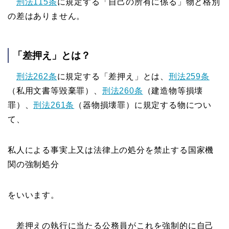
刑法115条
に規定する「自己の所有に係る」物と格別
の差はありません。
「差押え」とは？
刑法262条
に規定する「差押え」とは、
刑法259条
（私用文書等毀棄罪）、
刑法260条
（建造物等損壊
罪）、
刑法261条
（器物損壊罪）に規定する物につい
て、
私人による事実上又は法律上の処分を禁止する国家機
関の強制処分
をいいます。
差押えの執行に当たる公務員がこれを強制的に自己