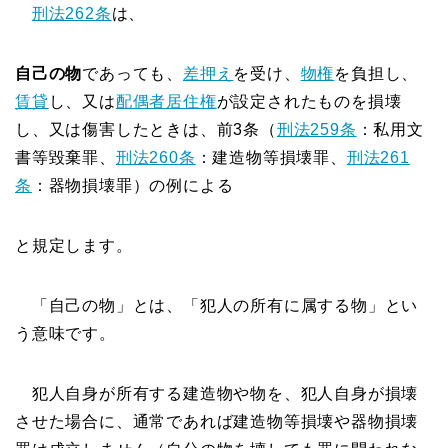
刑法262条
は、
自己の物
であっても、
差押え
を受け、
物権
を負担し、
賃貸
し、又は
配偶者居住権
が設定されたものを損壊
し、又は傷害したときは、前3条（
刑法259条
：私用文
書等毀棄罪、
刑法260条
：建造物等損壊罪、
刑法261
条
：器物損壊罪）の例による
と規定します。
「自己の物」とは、「犯人の所有に属する物」とい
う意味です。
犯人自身が所有する建造物や物を、犯人自身が損壊
させた場合に、通常であれば建造物等損壊や器物損壊