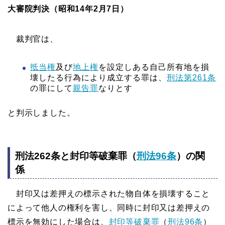
大審院判決（昭和14年2月7日）
裁判官は、
抵当権
及び
地上権
を設定しある自己所有地を損
壊したる行為により成立する罪は、
刑法第261条
の罪にして
親告罪
なりとす
と判示しました。
刑法262条と封印等破棄罪（
刑法96条
）の関
係
封印又は差押えの標示された物自体を損壊すること
によって他人の権利を害し、同時に封印又は差押えの
標示を無効にした場合は、
封印等破棄罪
（
刑法96条
）