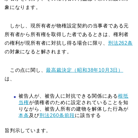
象になります。
しかし、現所有者が物権設定契約の当事者である元
所有者から所有権を取得した者であるときは、権利者
の権利が現所有者に対抗し得る場合に限り、
刑法262条
の対象になると解されます。
この点に関し、
最高裁決定（昭和38年10月3日）
は、
被告人が、被告人に対抗できる関係にある
根抵
当権
が債権者のために設定されていることを知
りながら、被告人所有の建物を解体した行為が
本条
及び
刑法260条前段
に該当する
旨判示しています。