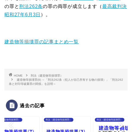
の罪と
刑法262条
の罪の両罪が成立します（
最高裁判決
昭和27年6月3日
）。
建造物等損壊罪の記事まとめ一覧
HOME
刑法（建造物等損壊罪）
建造物等損壊罪(9) ～「刑法262条（犯人が自己所有する物の損壊）」「刑法262
条と封印等破棄罪の関係」を説明～
過去の記事
（建造物等損壊罪）
刑法（建造物等損壊罪）
刑法（建造物等損壊罪）