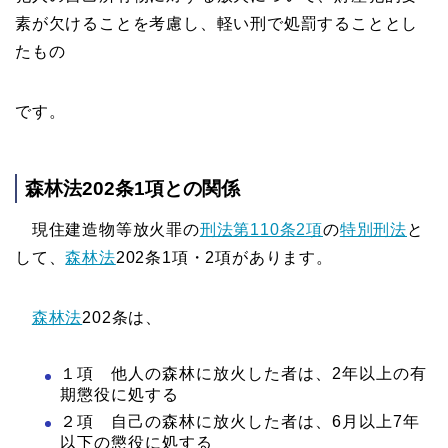
素が欠けることを考慮し、軽い刑で処罰することとし
たもの
です。
森林法202条1項との関係
現住建造物等放火罪の
刑法第110条2項
の
特別刑法
と
して、
森林法
202条1項・2項があります。
森林法
202条は、
１項 他人の森林に放火した者は、2年以上の有
期懲役に処する
２項 自己の森林に放火した者は、6月以上7年
以下の懲役に処する