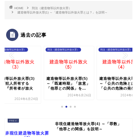
HOME
刑法（建造物等以外放火罪）
建造物等以外放火罪(1) ～「建造物等以外放火罪とは？」を説明～
過去の記事
（建造物等以外放火罪）
刑法（建造物等以外放火罪）
刑法（建造物等以外放火罪）
造物等以外放火罪(3)
建造物等以外放火罪(5)
建造物等以外放火罪(
「『犯人所有する
～「既遂時期」「故意」
～「公共の危険とは
』・『所有者が放火
「他罪との関係」を...
「公共の危険の発生..
.
2024年6月26日
2024年6月
2024年6月24日
非現住建造物等放火罪(4) ～「罪数」
「他罪との関係」を説明～