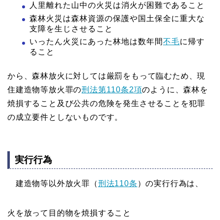
人里離れた山中の火災は消火が困難であること
森林火災は森林資源の保護や国土保全に重大な
支障を生じさせること
いったん火災にあった林地は数年間
不毛
に帰す
ること
から、森林放火に対しては厳罰をもって臨むため、現
住建造物等放火罪の
刑法第110条2項
のように、森林を
焼損すること及び公共の危険を発生させることを犯罪
の成立要件としないものです。
実行行為
建造物等以外放火罪（
刑法110条
）
の実行行為は、
火を放って目的物を焼損すること