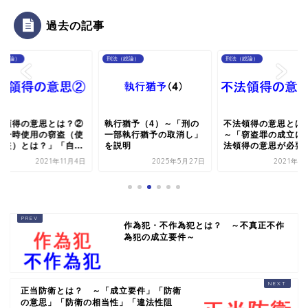
過去の記事
（総論）
刑法（総論）
刑法（総論）
法領得の意思とは？②
執行猶予（4）～「刑の
不法領得の意思とは
「一時使用の窃盗（使
一部執行猶予の取消し」
～「窃盗罪の成立に
窃盗）とは？」「自...
を説明
法領得の意思が必要」.
2021年11月4日
2025年5月27日
2021年1
作為犯・不作為犯とは？ ～不真正不作
為犯の成立要件～
正当防衛とは？ ～「成立要件」「防衛
の意思」「防衛の相当性」「違法性阻