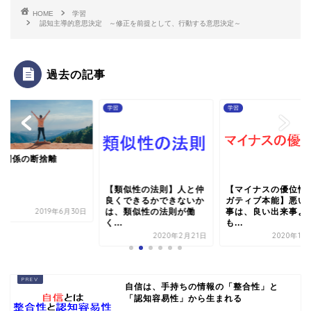
HOME
学習
認知主導的意思決定 ～修正を前提として、行動する意思決定～
過去の記事
学習
学習
間関係の断捨離
【類似性の法則】人と仲
【マイナスの優位性
良くできるかできないか
ガティブ本能】悪い
2019年6月30日
は、類似性の法則が働
事は、良い出来事よ
く...
も...
2020年2月21日
2020年10
自信は、手持ちの情報の「整合性」と
「認知容易性」から生まれる