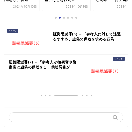
供述をし、供述...
益」などを説明～
と同時に、犯人自身..
2024年10月10日
2024年10月9日
2024年1
証拠隠滅罪(5) ～「参考人に対して逃避
をすすめ、虚偽の供述を求める行為...
証拠隠滅罪(7) ～「参考人が検察官や警
察官に虚偽の供述をし、供述調書が...