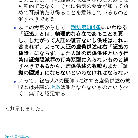
可罰的ではなく、それに強制の要素が加って始
めて可罰的たり得ることを意味しているものと
解すべきである
以上の考察からして、
刑法第104条
にいわゆる
「証拠」とは、物理的な存在であることを要
し、したがって人証の証言ないし供述はこれに
含まれず、よって人証の虚偽供述は右「証拠の
偽造」にならず、また人証の虚偽供述という行
為は証拠隠滅罪の行為類型に入らないものと解
すべきであるから、虚偽供述の教唆もまた「証
拠の隠滅」にならないといわなければならない
よって、被告人Aの医師Bに対する虚偽供述の教
唆又は共謀の
所為
は罪とならないものというべ
く、無罪と認定する
と判示しました。
次の記事へ