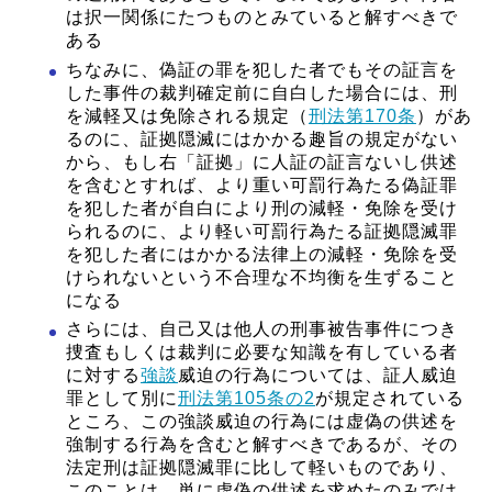
は択一関係にたつものとみていると解すべきで
ある
ちなみに、偽証の罪を犯した者でもその証言を
した事件の裁判確定前に自白した場合には、刑
を減軽又は免除される規定（
刑法第170条
）があ
るのに、証拠隠滅にはかかる趣旨の規定がない
から、もし右「証拠」に人証の証言ないし供述
を含むとすれば、より重い可罰行為たる偽証罪
を犯した者が自白により刑の減軽・免除を受け
られるのに、より軽い可罰行為たる証拠隠滅罪
を犯した者にはかかる法律上の減軽・免除を受
けられないという不合理な不均衡を生ずること
になる
さらには、自己又は他人の刑事被告事件につき
捜査もしくは裁判に必要な知識を有している者
に対する
強談
威迫の行為については、証人威迫
罪として別に
刑法第105条の2
が規定されている
ところ、この強談威迫の行為には虚偽の供述を
強制する行為を含むと解すべきであるが、その
法定刑は証拠隠滅罪に比して軽いものであり、
このことは、単に虚偽の供述を求めたのみでは