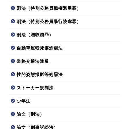
刑法（特別公務員職権濫用罪）
刑法（特別公務員暴行陵虐罪）
刑法（贈収賄罪）
自動車運転死傷処罰法
道路交通法違反
性的姿態撮影等処罰法
ストーカー規制法
少年法
論文（刑法）
論文（刑事訴訟法）