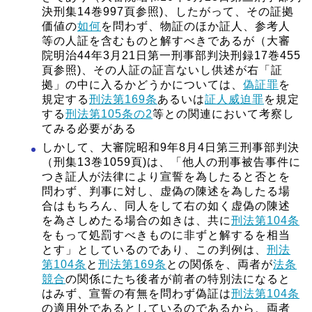
決刑集14巻997頁参照)、したがって、その証拠
価値の
如何
を問わず、物証のほか証人、参考人
等の人証を含むものと解すべきであるが（大審
院明治44年3月21日第一刑事部判決刑録17巻455
頁参照)、その人証の証言ないし供述が右「証
拠」の中に入るかどうかについては、
偽証罪
を
規定する
刑法第169条
あるいは
証人威迫罪
を規定
する
刑法第105条の2
等との関連において考察し
てみる必要がある
しかして、大審院昭和9年8月4日第三刑事部判決
（刑集13巻1059頁)は、「他人の刑事被告事件に
つき証人が法律により宣誓を為したると否とを
問わず、判事に対し、虚偽の陳述を為したる場
合はもちろん、同人をして右の如く虚偽の陳述
を為さしめたる場合の如きは、共に
刑法第104条
をもって処罰すべきものに非ずと解するを相当
とす」としているのであり、この判例は、
刑法
第104条
と
刑法第169条
との関係を、両者が
法条
競合
の関係にたち後者が前者の特別法になると
はみず、宣誓の有無を問わず偽証は
刑法第104条
の適用外であるとしているのであるから、両者