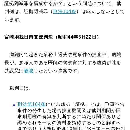
証拠隠滅罪を構成するか？」という問題について、裁
判例は、証拠隠滅罪（
刑法104条
）は成立しないとして
います。
宮崎地裁日南支部判決（昭和44年5月22日）
病院内で起きた業務上過失致死事件の捜査中、病院
長が、参考人である医師の警察官に対する虚偽供述を
共謀又は
教唆
したという事案です。
裁判官は、
刑法第104条
にいわゆる「証拠」とは、刑事被告
事件の発生した場合捜査機関又は裁判期間が国
家刑罰権の有無を判断するに当たり関係ありと
認められる一切の資料を指称するものと解すべ
きであり（大審院昭和10年9月28日第三刑事部判