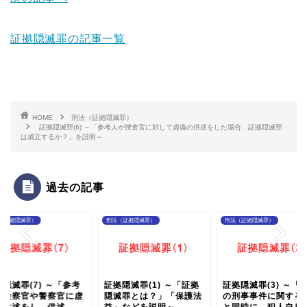
証拠隠滅罪の記事一覧
HOME
刑法（証拠隠滅罪）
証拠隠滅罪(6) ～「参考人が捜査官に対して虚偽の供述をした場合、証拠隠滅罪
は成立するか？」を説明～
過去の記事
（証拠隠滅罪）
刑法（証拠隠滅罪）
刑法（証拠隠滅罪）
隠滅罪(7) ～「参考
証拠隠滅罪(1) ～「証拠
証拠隠滅罪(3) ～「
が検察官や警察官に虚
隠滅罪とは？」「保護法
の刑事事件に関する