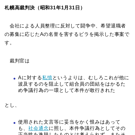
札幌高裁判決（昭和31年1月31日）
会社による人員整理に反対して闘争中、希望退職者
の募集に応じたAの名誉を害するビラを掲示した事案で
す。
裁判官は
Aに対する
私憤
というよりは、むしろこれが他に
波及するのを阻止して組合員の団結をはかるた
め争議行為の一環として本件が敢行きれた
とし、
使用された文言等に妥当をかく恨みはあって
も、
社会通念
に照し、本件争議行為としてその
正当性を逸脱したものとは考えられず、またそ