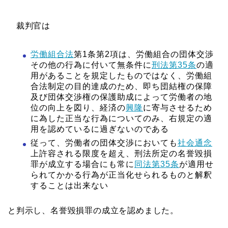
裁判官は
労働組合法
第1条第2項は、労働組合の団体交渉
その他の行為に付いて無条件に
刑法第35条
の適
用があることを規定したものではなく、労働組
合法制定の目的達成のため、即ち団結権の保障
及び団体交渉権の保護助成によって労働者の地
位の向上を図り、経済の
興隆
に寄与させるため
に為した正当な行為についてのみ、右規定の適
用を認めているに過ぎないのである
従って、労働者の団体交渉においても
社会通念
上許容される限度を超え、刑法所定の名誉毀損
罪が成立する場合にも常に
同法第35条
が適用せ
られてかかる行為が正当化せられるものと解釈
することは出来ない
と判示し、名誉毀損罪の成立を認めました。