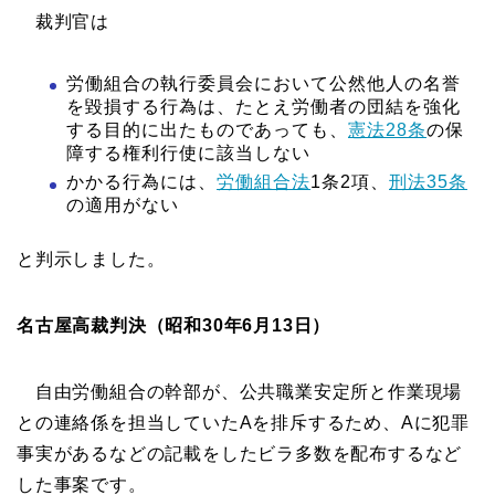
裁判官は
労働組合の執行委員会において公然他人の名誉
を毀損する行為は、たとえ労働者の団結を強化
する目的に出たものであっても、
憲法28条
の保
障する権利行使に該当しない
かかる行為には、
労働組合法
1条2項、
刑法35条
の適用がない
と判示しました。
名古屋高裁判決（昭和30年6月13日）
自由労働組合の幹部が、公共職業安定所と作業現場
との連絡係を担当していたAを排斥するため、Aに犯罪
事実があるなどの記載をしたビラ多数を配布するなど
した事案です。