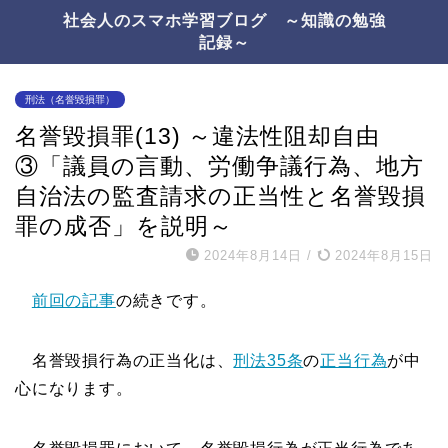
社会人のスマホ学習ブログ ～知識の勉強
記録～
刑法（名誉毀損罪）
名誉毀損罪(13) ～違法性阻却自由
③「議員の言動、労働争議行為、地方
自治法の監査請求の正当性と名誉毀損
罪の成否」を説明～
2024年8月14日
/
2024年8月15日
前回の記事
の続きです。
名誉毀損行為の正当化は、
刑法35条
の
正当行為
が中
心になります。