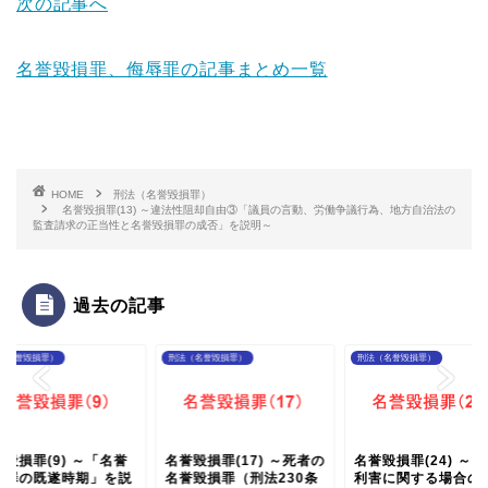
次の記事へ
名誉毀損罪、侮辱罪の記事まとめ一覧
HOME
刑法（名誉毀損罪）
名誉毀損罪(13) ～違法性阻却自由③「議員の言動、労働争議行為、地方自治法の
監査請求の正当性と名誉毀損罪の成否」を説明～
過去の記事
（名誉毀損罪）
刑法（名誉毀損罪）
刑法（名誉毀損罪）
毀損罪(9) ～「名誉
名誉毀損罪(17) ～死者の
名誉毀損罪(24) ～
損罪の既遂時期」を説
名誉毀損罪（刑法230条
利害に関する場合の