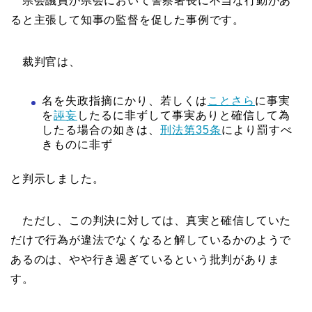
県会議員が県会において警察署長に不当な行動があ
ると主張して知事の監督を促した事例です。
裁判官は、
名を失政指摘にかり、若しくは
ことさら
に事実
を
誣妄
したるに非ずして事実ありと確信して為
したる場合の如きは、
刑法第35条
により罰すべ
きものに非ず
と判示しました。
ただし、この判決に対しては、真実と確信していた
だけで行為が違法でなくなると解しているかのようで
あるのは、やや行き過ぎているという批判がありま
す。