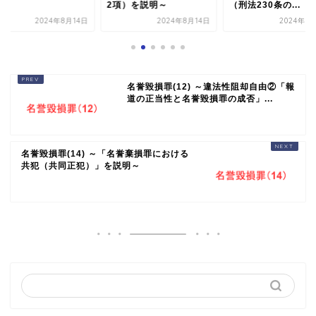
～
2項）を説明～
（刑法230条の...
2024年8月14日
2024年8月14日
2024年8
名誉毀損罪(12) ～違法性阻却自由②「報
道の正当性と名誉毀損罪の成否」...
名誉毀損罪(14) ～「名誉棄損罪における
共犯（共同正犯）」を説明～