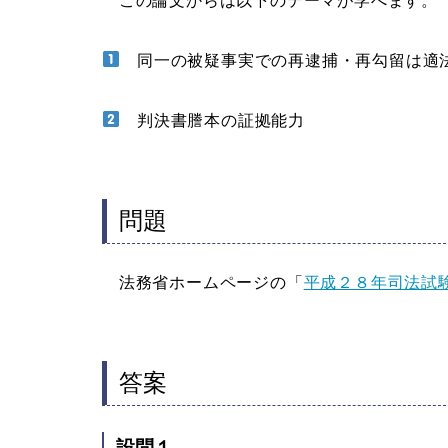
この論文からは以下のテーマが学べます。
同一の被疑事実での再逮捕・再勾留は適
判決書謄本の証拠能力
問題
法務省ホームページの「
平成２８年司法試
答案
設問１