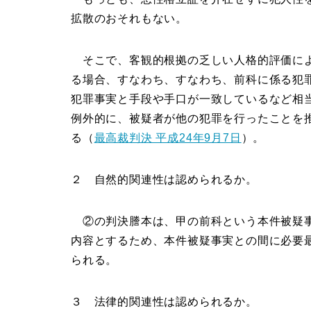
拡散のおそれもない。
そこで、客観的根拠の乏しい人格的評価によ
る場合、すなわち、すなわち、前科に係る犯
犯罪事実と手段や手口が一致しているなど相
例外的に、被疑者が他の犯罪を行ったことを
る（
最高裁判決 平成24年9月7日
）。
２ 自然的関連性は認められるか。
②の判決謄本は、甲の前科という本件被疑事
内容とするため、本件被疑事実との間に必要
られる。
３ 法律的関連性は認められるか。