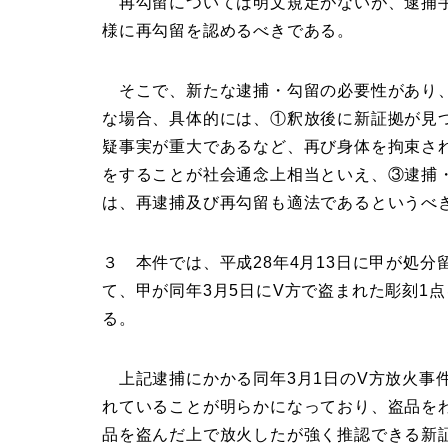
再勾留については明文規定がないが、逮捕手
様に再勾留を認めるべきである。
そこで、新たな逮捕・勾留の必要性があり、
な場合、具体的には、①釈放後に新証拠が見
疑事実が重大であるなど、再び身体を拘束さ
をすることが社会通念上相当といえ、③逮捕
は、再逮捕及び再勾留も適法であるというべ
３ 本件では、平成28年4月13日に甲が処
て、甲が同年3月5日にV方で盗まれた彫刻1
る。
上記逮捕にかかる同年3月1日のV方放火事
れていることが明らかになっており、盗品を
品を盗んだ上で放火したが強く推認できる新