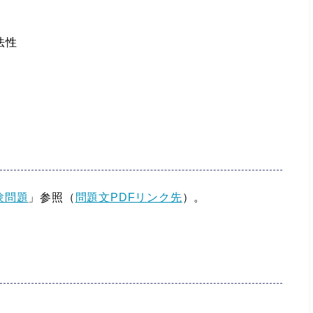
法性
験問題
」参照（
問題文PDFリンク先
）。