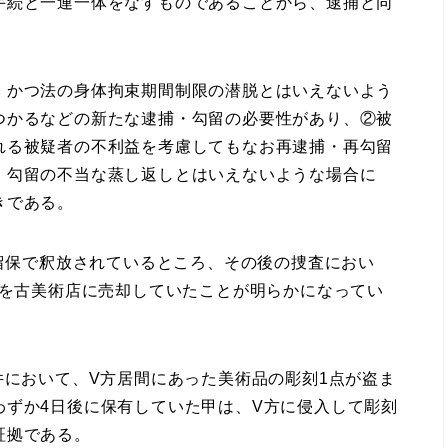
続と一連一体をなすものであることから、逮捕と同
かつ法の身体拘束期間制限の潜脱とはいえないよう
つかるなどの新たな逮捕・勾留の必要性があり、②被
れる被疑者の不利益を考慮してもなお再逮捕・再勾留
・勾留の不当な蒸し返しとはいえないような場合に
きである。
分留保で釈放されているところ、その後の捜査におい
点を古美術店に売却していたことが明らかになってい
件において、V方居間にあった美術品の彫刻1点が盗ま
わずか4日後に保有していた甲は、V方に侵入して彫刻
証拠である。