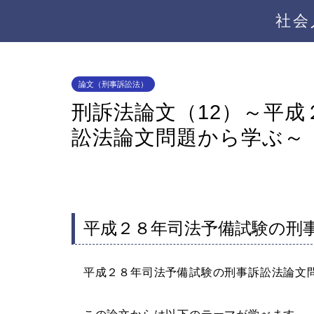
社会
論文（刑事訴訟法）
刑訴法論文（12）～平
訟法論文問題から学ぶ～
平成２８年司法予備試験の刑
平成２８年司法予備試験の刑事訴訟法論文問