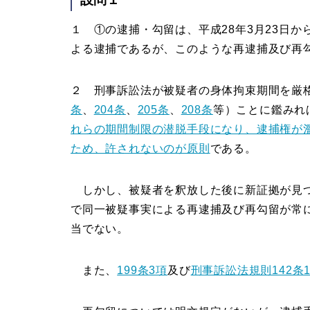
１ ①の逮捕・勾留は、平成28年3月23日か
よる逮捕であるが、このような再逮捕及び再
２ 刑事訴訟法が被疑者の身体拘束期間を厳
条
、
204条
、
205条
、
208条
等）ことに鑑みれ
れらの期間制限の潜脱手段になり、逮捕権が
ため、許されないのが原則
である。
しかし、被疑者を釈放した後に新証拠が見つ
で同一被疑事実による再逮捕及び再勾留が常
当でない。
また、
199条3項
及び
刑事訴訟法規則142条