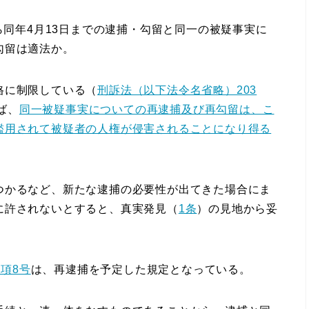
ら同年4月13日までの逮捕・勾留と同一の被疑事実に
勾留は適法か。
格に制限している（
刑訴法（以下法令名省略）203
ば、
同一被疑事実についての再逮捕及び再勾留は、こ
濫用されて被疑者の人権が侵害されることになり得る
かるなど、新たな逮捕の必要性が出てきた場合にま
に許されないとすると、真実発見（
1条
）の見地から妥
1項8号
は、再逮捕を予定した規定となっている。