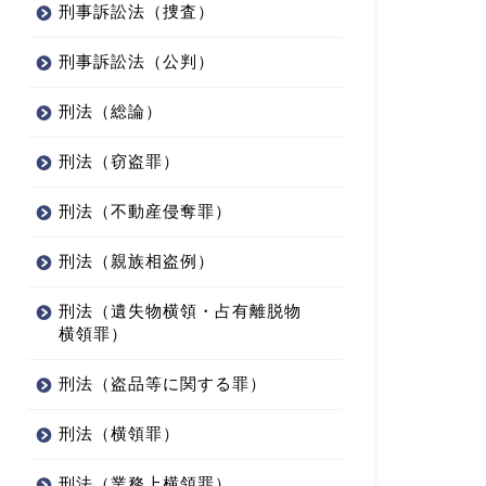
刑事訴訟法（捜査）
刑事訴訟法（公判）
刑法（総論）
刑法（窃盗罪）
刑法（不動産侵奪罪）
刑法（親族相盗例）
刑法（遺失物横領・占有離脱物
横領罪）
刑法（盗品等に関する罪）
刑法（横領罪）
刑法（業務上横領罪）