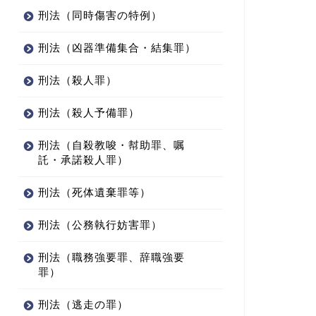
刑法（同時傷害の特例）
刑法（凶器準備集合・結集罪）
刑法（殺人罪）
刑法（殺人予備罪）
刑法（自殺教唆・幇助罪、嘱
託・承諾殺人罪）
刑法（死体遺棄罪等）
刑法（公務執行妨害罪）
刑法（職務強要罪、辞職強要
罪）
刑法（逃走の罪）