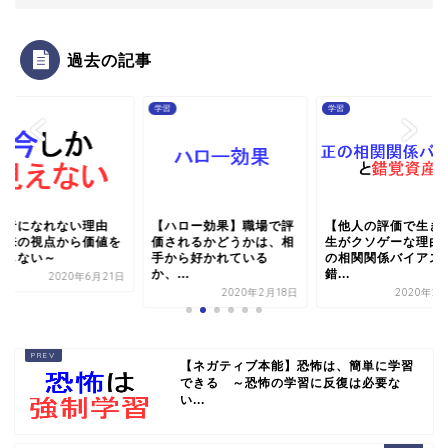
過去の記事
学習
学習
功者になれない理由
【ハロー効果】職場で評
【他人の評価で生き
未来の視点から価値を
価されるかどうかは、相
生がクソゲーな理由
識しない～
手から好かれている
の相関関係バイアス
か、...
錯...
2020年6月21日
2020年2月18日
2020年2
【ネガティブ本能】恐怖は、簡単に学習
できる ～恐怖の学習に反復は必要な
い...