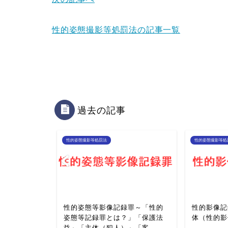
性的姿態撮影等処罰法の記事一覧
過去の記事
性的姿態撮影等処罰法
性的姿態撮影等処
1）～「性的
性的姿態等影像記録罪～「性的
性的影像記
」「保護法
姿態等記録罪とは？」「保護法
体（性的影
」を説明
益」「主体（犯人）」「客