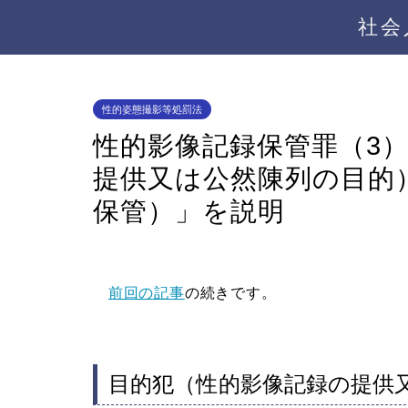
社会
性的姿態撮影等処罰法
性的影像記録保管罪（3
提供又は公然陳列の目的
保管）」を説明
前回の記事
の続きです。
目的犯（性
的影像記録の提供