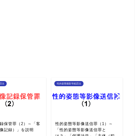
罰法
性的姿態撮影等処罰法
性
録保管罪（2）～「客
性的姿態等影像送信罪（1）～
性
像記録）」を説明
「性的姿態等影像送信罪と
「
は？」「保護法益」「主体（犯
明