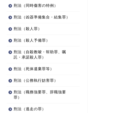
刑法（同時傷害の特例）
刑法（凶器準備集合・結集罪）
刑法（殺人罪）
刑法（殺人予備罪）
刑法（自殺教唆・幇助罪、嘱
託・承諾殺人罪）
刑法（死体遺棄罪等）
的姿態撮影等処罰法
性的姿態撮影等処罰法
刑法（公務執行妨害罪）
刑法（職務強要罪、辞職強要
罪）
的影像記録提供等罪（2）～
性的姿態等撮影罪（3）～行為
客体（性的影像記録）」を説
①「正当な理由がないのに、ひ
刑法（逃走の罪）
そかに…撮影する行為（１