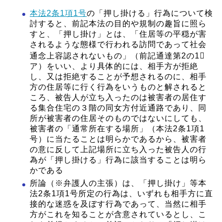
本法2条1項1号
の「押し掛ける」行為について検
討すると、前記本法の目的や規制の趣旨に照ら
すと、「押し掛け」とは、「住居等の平穏が害
されるような態様で行われる訪問であって社会
通念上容認されないもの」（前記通達第2の1
ア）をいい、より具体的には、相手方が拒絶
し、又は拒絶することが予想されるのに、相手
方の住居等に行く行為をいうものと解されると
ころ、被告人が立ち入ったのは被害者の居住す
る集合住宅の３階の同女方付近通路であり、同
所が被害者の住居そのものではないにしても、
被害者の「通常所在する場所」（本法2条1項1
号）に当たることは明らかであるから、被害者
の意に反して上記場所に立ち入った被告人の行
為が「押し掛ける」行為に該当することは明ら
かである
所論（※弁護人の主張）は、「押し掛け」等本
法2条1項1号所定の行為は、いずれも相手方に直
接的な迷惑を及ぼす行為であって、当然に相手
方がこれを知ることが含意されているとし、こ