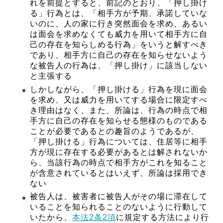
れを前提とすると、前記のとおり、「押し掛け
る」行為とは、「相手方が予期、承諾していな
いのに、人の家に行き突然面会を求め、あるい
は面会を求めなくても威力を用いて相手方に自
己の存在を知らしめる行為」をいうと解すべき
であり、相手方に自己の存在を知らせないよう
な被告人の行為は、「押し掛け」に該当しない
と主張する
しかしながら、「押し掛ける」行為を現に面会
を求め、又は威力を用いてする場合に限定すべ
き理由はなく、また、所論は、行為の時点で相
手方に自己の存在を知らせる態様のものである
ことが必要であるとの趣旨のようであるが、
「押し掛ける」行為については、住居等に相手
方が現に存在する必要があるとは解されないか
ら、当該行為の時点で相手方がこれを知ること
が含意されているとはいえず、所論は採用でき
ない
被告人は、被害者に被告人がその場に滞在して
いることを知られることのないように行動して
いたから、
本法2条2項
に規定する方法により行