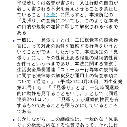
平穏若しくは名誉が害され、又は行動の自由が
著しく害される不安を覚えさせることを禁止し
ていること（
３条
）に照らすと、本法所定の
「見張り」の意義についても、このような本法
の目的や規制の趣旨に即して解釈されるべきで
ある
一般に、「見張り」とは、主に視覚等の感覚器
官によって対象の動静を観察する行為をいうと
いうことができ、したがって、本法所定の「見
張り」にも、その性質上ある程度の継続的性質
が伴うというべきであり、本法に関する警察庁
生活安全局長通達「ストーカー行為等の規制等
に関する法律等の解釈及び運用上の留意事項に
ついて（通達）」（平成21年3月30日、丙生企発
第31号）も、「『見張り』とは、一定時間継続
的に動静を見守ることをいう。」として（同通
達第2の1ロア）、「見張り」が継続的性質を有
するものであることを明らかにしているところ
である
しかしながら、この継続性は、一般的な「見張
り」の概念に内在する性質であって、それに付