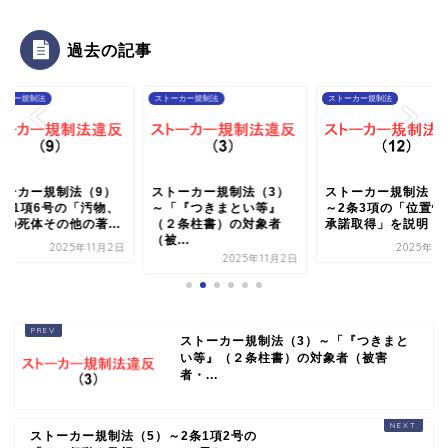
過去の記事
ーカー規制法
ストーカー規制法
ストーカー規制法
トーカー規制法（9）
ストーカー規制法（3）
ストーカー規制法（1
2条1項6号の「汚物、
～「『つきまとい等』
～2条3項の「位置情
物の死体その他の著...
（２条柱書）の対象者
承諾取得」を説明
（被...
2025年11月2日
2025年1
2025年11月2日
ストーカー規制法（3）～「『つきまと
い等』（２条柱書）の対象者（被害
者・...
ストーカー規制法（5）～2条1項2号の