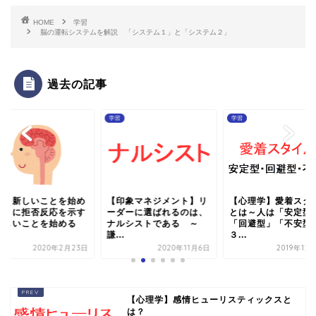
HOME
学習
脳の運転システムを解説 「システム１」と「システム２」
過去の記事
学習
学習
は、新しいことを始め
【印象マネジメント】リ
【心理学】愛着スタ
ことに拒否反応を示す
ーダーに選ばれるのは、
とは～人は「安定型
新しいことを始める
ナルシストである ～
「回避型」「不安型
.
謙...
３...
2020年2月23日
2020年11月6日
2019年12
【心理学】感情ヒューリスティックスと
は？