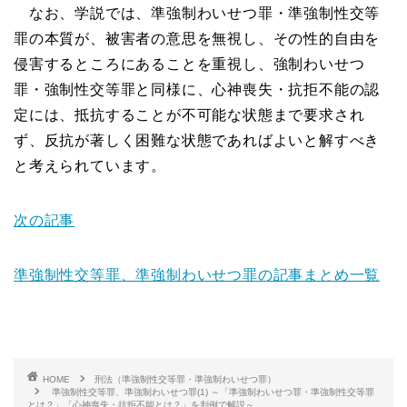
なお、学説では、準強制わいせつ罪・準強制性交等
罪の本質が、被害者の意思を無視し、その性的自由を
侵害するところにあることを重視し、強制わいせつ
罪・強制性交等罪と同様に、心神喪失・抗拒不能の認
定には、抵抗することが不可能な状態まで要求され
ず、反抗が著しく困難な状態であればよいと解すべき
と考えられています。
次の記事
準強制性交等罪、準強制わいせつ罪の記事まとめ一覧
HOME
刑法（準強制性交等罪・準強制わいせつ罪）
準強制性交等罪、準強制わいせつ罪(1) ～「準強制わいせつ罪・準強制性交等罪
とは？」「心神喪失・抗拒不能とは？」を判例で解説～