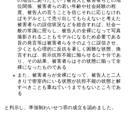
の地位にあったという被告人と被害者らとの地
位関係、被害者らの若い年齢や社会経験の程
度、被告人の言うことを信じそれに応じなけれ
ばモデルとして売り出してもらえないと考えた
被害者らの誤信状況などを総合すれば、社会一
般の常識に照らし、被告人の全裸になって写真
撮影されることもモデルになるため必要である
旨の発言等は被害者らをそのように誤信させ、
少くとも心理的に反抗を著しく困難な状態、換
言すれば、前示抗拒不能に陥らせるに十分であ
り、その結果、被害者らはその状態に陥って全
裸になったものである
また、被害者らが全裸になって、被告人と二人
きりで密室内にいる状態が抗拒不能の状態と解
すべきことも重ねていうまでもないところであ
る
と判示し、準強制わいせつ罪の成立を認めました。