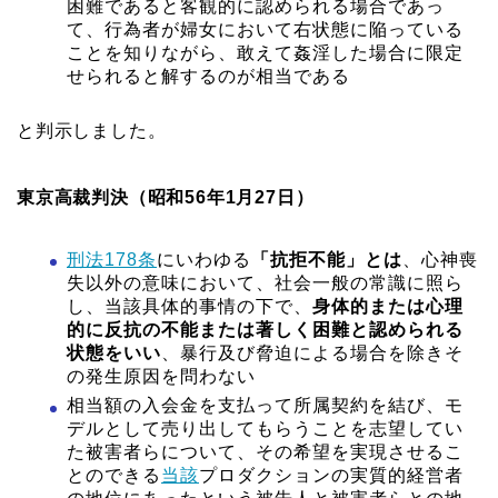
困難であると客観的に認められる場合であっ
て、行為者が婦女において右状態に陥っている
ことを知りながら、敢えて姦淫した場合に限定
せられると解するのが相当である
と判示しました。
東京高裁判決（昭和56年1月27日）
刑法178条
にいわゆる
「抗拒不能」とは
、心神喪
失以外の意味において、社会一般の常識に照ら
し、当該具体的事情の下で、
身体的または心理
的に反抗の不能または著しく困難と認められる
状態をいい
、暴行及び脅迫による場合を除きそ
の発生原因を問わない
相当額の入会金を支払って所属契約を結び、モ
デルとして売り出してもらうことを志望してい
た被害者らについて、その希望を実現させるこ
とのできる
当該
プロダクションの実質的経営者