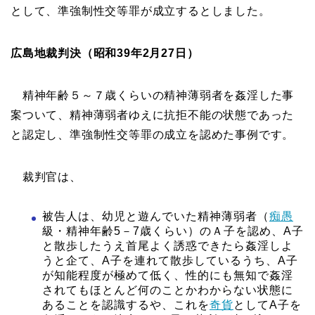
として、準強制性交等罪が成立するとしました。
広島地裁判決（昭和39年2月27日）
精神年齢５～７歳くらいの精神薄弱者を姦淫した事
案ついて、精神薄弱者ゆえに抗拒不能の状態であった
と認定し、準強制性交等罪の成立を認めた事例です。
裁判官は、
被告人は、幼児と遊んでいた精神薄弱者（
痴愚
級・精神年齢5－7歳くらい）のＡ子を認め、A子
と散歩したうえ首尾よく誘惑できたら姦淫しよ
うと企て、A子を連れて散歩しているうち、A子
が知能程度が極めて低く、性的にも無知で姦淫
されてもほとんど何のことかわからない状態に
あることを認識するや、これを
奇貨
としてA子を