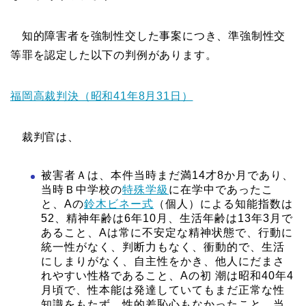
知的障害者を強制性交した事案につき、準強制性交
等罪を認定した以下の判例があります。
福岡高裁判決（昭和41年8月31日）
裁判官は、
被害者Ａは、本件当時まだ満14才8か月であり、
当時Ｂ中学校の
特殊学級
に在学中であったこ
と、Aの
鈴木ビネー式
（個人）による知能指数は
52、精神年齢は6年10月、生活年齢は13年3月で
あること、Aは常に不安定な精神状態で、行動に
統一性がなく、判断力もなく、衝動的で、生活
にしまりがなく、自主性をかき、他人にだまさ
れやすい性格であること、Aの初 潮は昭和40年4
月頃で、性本能は発達していてもまだ正常な性
知識をもたず、性的差恥心もなかったこと、当