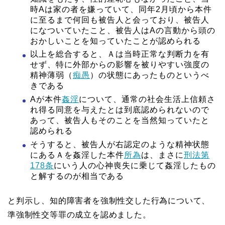
時Aは家の者を嫌っていて、同年2月頃から本件
に至るまで何回も被告人と会っており、被告人
になついていたこと、被告人はAの言動から頭の
おかしいことを知っていたことが認められる
以上を総合すると、Ａは当時正常な判断力を有
せず、特に外部からの影響を被りやすい強度の
精神薄弱（
痴愚
）の状態にあったものというべ
きである
Aが本件
姦淫
について、通常の社会生活上信頼さ
れ得る同意を与えたとは到底認められないので
あって、被告人もそのことを当然知っていたと
認められる
そうすると、被告人が右認定のような精神状態
にあるＡを姦淫した本件
所為
は、まさに
刑法第
178条
にいう人の心神喪失に乗じて姦淫したもの
と解するのが相当である
と判示し、知的障害者を強制性交した行為について、
準強制性交等罪の成立を認めました。