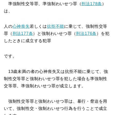
準強制性交等罪、準強制わいせつ罪（
刑法178条
）
は、
人の
心神喪失
若しくは
抗拒不能
に乗じて、強制性交等
罪（
刑法177条
）と強制わいせつ罪（
刑法176条
）を犯
したときに成立する犯罪
です。
13歳未満の者の心神喪失又は抗拒不能に乗じて、強
制性交等罪と強制わいせつ罪を犯した場合も準強制性
交等罪、準強制わいせつ罪が成立します。
強制性交等罪と強制わいせつ罪は、暴行・脅迫を用
いて、強制性交・強制わいせつ行為を行うことで成立