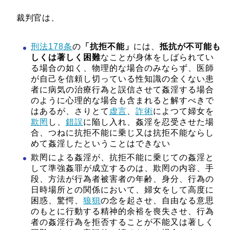
裁判官は、
刑法178条
の
「抗拒不能」
には、
抵抗が不可能も
しくは著しく困難
なことが身体をしばられてい
る場合の如く、物理的な場合のみならず、医師
が自己を信頼し切っている性知識の全くない患
者に病気の治療行為と誤信させて姦淫する場合
のように心理的な場合も含まれると解すべきで
はあるが、さりとて
虚言
、
詐術
によつて婦女を
欺罔
し、
錯誤
に陥し入れ、姦淫を忍受させた場
合、つねに抗拒不能に乗じ又は抗拒不能ならし
めて姦淫したということはできない
欺罔による姦淫が、抗拒不能に乗じての姦淫と
して準強姦罪が成立するのは、欺罔の内容、手
段、方法が行為者被害者の年齢、身分、行為の
日時場所との関係において、婦女をして高度に
困惑、驚愕、
狼狽
の念を起させ、自由なる意思
のもとに行動する精神的余裕を喪失させ、行為
者の姦淫行為を拒否することが不能又は著しく