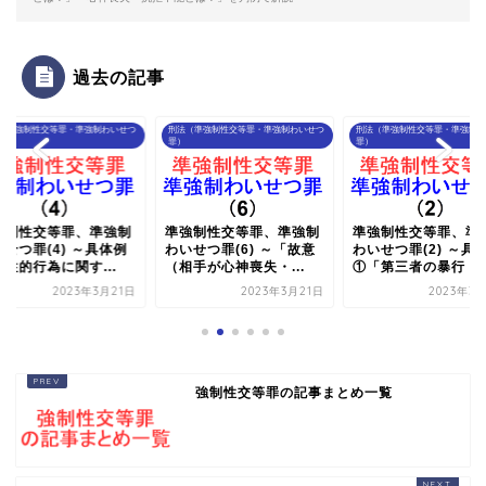
過去の記事
（準強制性交等罪・準強制わいせつ
刑法（準強制性交等罪・準強制わいせつ
刑法（準強制性交等罪・準強制わ
罪）
罪）
強制性交等罪、準強制
準強制性交等罪、準強制
準強制性交等罪、準
せつ罪(4) ～具体例
わいせつ罪(6) ～「故意
わいせつ罪(2) ～具
性的行為に関す...
（相手が心神喪失・...
①「第三者の暴行・..
2023年3月21日
2023年3月21日
2023年3
強制性交等罪の記事まとめ一覧