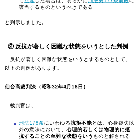
て
姦淫
した場合は、明らかに
刑法第177条前段
に
該当するものというべきである
と判示しました。
② 反抗が著しく困難な状態をいうとした判例
反抗が著しく困難な状態をいうとするものとして、
以下の判例があります。
仙台高裁判決（昭和32年4月18日）
裁判官は、
刑法178条
にいわゆる
抗拒不能とは
、心身喪失以
外の意味において、
心理的若しくは物理的に抵
抗することの至難な状態をいう
ものと解される