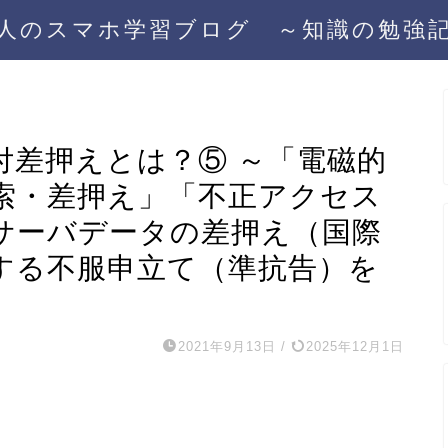
人のスマホ学習ブログ ～知識の勉強
付差押えとは？⑤ ～「電磁的
索・差押え」「不正アクセス
サーバデータの差押え（国際
する不服申立て（準抗告）を
2021年9月13日
/
2025年12月1日