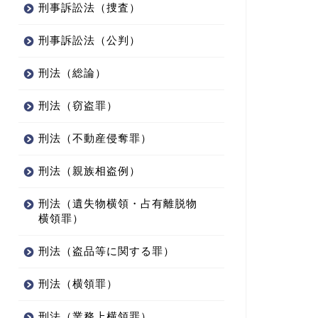
刑事訴訟法（捜査）
刑事訴訟法（公判）
刑法（総論）
刑法（窃盗罪）
刑法（不動産侵奪罪）
刑法（親族相盗例）
刑法（遺失物横領・占有離脱物
横領罪）
刑法（盗品等に関する罪）
刑法（横領罪）
刑法（業務上横領罪）