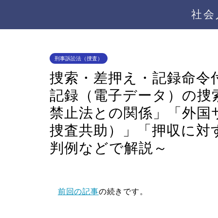
社会
刑事訴訟法（捜査）
捜索・差押え・記録命令
記録（電子データ）の捜
禁止法との関係」「外国
捜査共助）」「押収に対
判例などで解説～
前回の記事
の続きです。