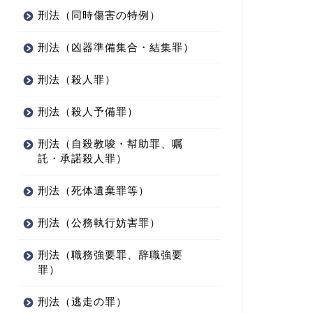
刑法（同時傷害の特例）
刑法（凶器準備集合・結集罪）
刑法（殺人罪）
刑法（殺人予備罪）
刑法（自殺教唆・幇助罪、嘱
託・承諾殺人罪）
刑法（死体遺棄罪等）
刑法（公務執行妨害罪）
刑法（職務強要罪、辞職強要
罪）
刑法（逃走の罪）