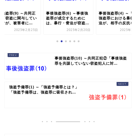
強盗罪(9) ～共同正
事後強盗罪(6) ～事後強
事後強盗罪(4) ～「
①「窃盗に関与してい
盗罪が成立するために
強盗罪における暴行
者が、被害者に...
は、暴行・脅迫が窃盗...
迫が、相手の反抗を..
2023年2月23日
2023年2月20日
2023年2
事後強盗罪(10) ～共同正犯②「事後強盗
罪を共謀していない窃盗犯人に対...
強盗予備罪(1) ～「強盗予備罪とは？」
「強盗予備罪は、強盗罪に吸収され...