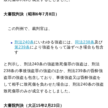
大審院判決（昭和6年7月8日）
この判例で、裁判官は、
刑法240条
にいわゆる強盗には、
同法238条
及び
第239条
により強盗をもって論ずべき場合も包含
す
と判示し、刑法240条の強盗致死傷罪の強盗は、刑法
238条の事後強盗罪の強盗のほか、刑法239条の昏酔強
盗罪の強盗も包含しており、事後強盗又は昏酔強盗を
して相手に致死傷を負わせた場合は、刑法240条の強盗
致死傷罪のみが成立するとしました。
大審院判決（大正15年2月23日）