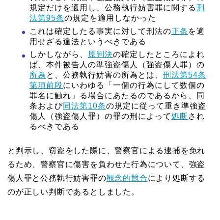
規定だけを適用し、公務執行妨害罪に関する
刑
法第95条
の規定を適用しなかった
これは確定したる事実に対して刑法の
正条
を適
用せざる違法というべきである
しかしながら、
原判決
の確定したところによれ
ば、本件被告人の準強盗傷人（強盗傷人罪）の
所為
と、公務執行妨害の所為とは、
刑法第54条
第項前段
にいわゆる「一個の行為にして数個の
罪名に触れ」る場合にあたるのであるから、同
条および
同法第10条
の規定に従って重き準強盗
傷人（強盗傷人罪）の罪の刑によって
処断
され
るべきである
と判示し、窃盗をした際に、警察官による逮捕を免れ
るため、警察官に傷害を負わせた行為について、強盗
傷人罪と公務執行妨害罪の
観念的競合
により処断する
のが正しい判断であるとしました。