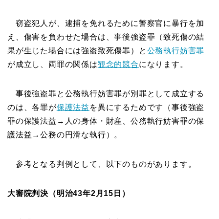
窃盗犯人が、逮捕を免れるために警察官に暴行を加
え、傷害を負わせた場合は、事後強盗罪（致死傷の結
果が生じた場合には強盗致死傷罪）と
公務執行妨害罪
が成立し、両罪の関係は
観念的競合
になります。
事後強盗罪と公務執行妨害罪が別罪として成立する
のは、各罪が
保護法益
を異にするためです（事後強盗
罪の保護法益→人の身体・財産、公務執行妨害罪の保
護法益→公務の円滑な執行）。
参考となる判例として、以下のものがあります。
大審院判決（明治43年2月15日）