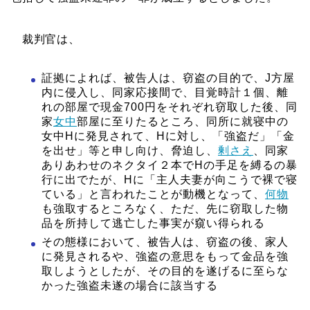
裁判官は、
証拠によれば、被告人は、窃盗の目的で、J方屋
内に侵入し、同家応接間で、目覚時計１個、離
れの部屋で現金700円をそれぞれ窃取した後、同
家
女中
部屋に至りたるところ、同所に就寝中の
女中Hに発見されて、Hに対し、「強盗だ」「金
を出せ」等と申し向け、脅迫し、
剰さえ
、同家
ありあわせのネクタイ２本でHの手足を縛るの暴
行に出でたが、Hに「主人夫妻が向こうで裸で寝
ている」と言われたことが動機となって、
何物
も強取するところなく、ただ、先に窃取した物
品を所持して逃亡した事実が窺い得られる
その態様において、被告人は、窃盗の後、家人
に発見されるや、強盗の意思をもって金品を強
取しようとしたが、その目的を遂げるに至らな
かった強盗未遂の場合に該当する