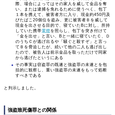
際、場合によってはその家人を威して金品を奪
い、または逮捕を免れるために使うべく、包丁
１本を携えて、被害者方に入り、現金約450円及
びたばこ20個位を盗み、更に被害者Ｂを威して
現金を出させる目的で、寝ていたBに対し、所持
していた携帯
電燈
を照らし、包丁を突き付けて
「金を出せ」と言い、Bと一緒に寝ていたＣ、Ｄ
のうちＣが逃げ出るや「騒ぐと殺すぞ」と言っ
てＢを脅迫したが、続いて他の二人も逃げ出し
たので、被告人は前示金品を取っただけで同家
から逃げたというにある
その事実は窃盗罪の既遂と強盗罪の未遂とを包
括的に観察し、重い強盗罪の未遂をもって処断
すべきである
と判示しました。
強盗致死傷罪との関係