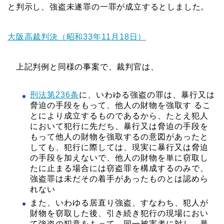
と判示し、強盗未遂罪の一罪が成立するとしました。
大阪高裁判決（昭和33年11月18日）
上記判例と同様の事案で、裁判官は、
刑法第236条
に、いわゆる強盗の罪は、暴行又は
脅迫の手段をもって、他人の財物を強取す るこ
とにより成立するものであるから、たとえ犯人
において犯行に先だち、暴行又は脅迫の手段を
もって他人の財物を強取するの意図があったと
しても、犯行に際しては、現実に暴行又は脅迫
の手段を加えないで、他人の財物を単に窃取し
たに止まる場合には窃盗罪を構成するのみで、
強盗罪は未だその着手があったものとは認めら
れない
また、いわゆる居直り強盗、すなわち、犯人が
財物を窃取した後、引き続き犯行の現場におい
て強盗の犯意をもって、同一被害者に対し、暴