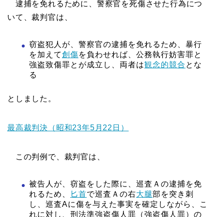
逮捕を免れるために、警察官を死傷させた行為につ
いて、裁判官は、
窃盗犯人が、警察官の逮捕を免れるため、暴行
を加えて
創傷
を負わせれば、公務執行妨害罪と
強盗致傷罪とが成立し、両者は
観念的競合
とな
る
としました。
最高裁判決（昭和23年5月22日）
この判例で、裁判官は、
被告人が、窃盗をした際に、巡査Ａの逮捕を免
れるため、
匕首
で巡査Ａの右
大腿
部を突き刺
し、巡査Aに傷を与えた事実を確定しながら、こ
れに対し、刑法準強盗傷人罪（強盗傷人罪）の