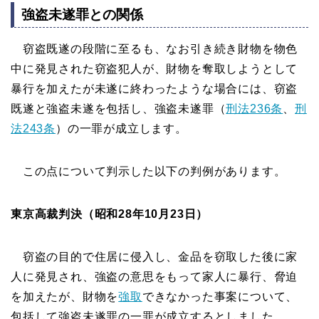
強盗未遂罪との関係
窃盗既遂の段階に至るも、なお引き続き財物を物色
中に発見された窃盗犯人が、財物を奪取しようとして
暴行を加えたが未遂に終わったような場合には、窃盗
既遂と強盗未遂を包括し、強盗未遂罪（
刑法236条
、
刑
法243条
）の一罪が成立します。
この点について判示した以下の判例があります。
東京高裁判決（昭和28年10月23日）
窃盗の目的で住居に侵入し、金品を窃取した後に家
人に発見され、強盗の意思をもって家人に暴行、脅迫
を加えたが、財物を
強取
できなかった事案について、
包括して強盗未遂罪の一罪が成立するとしました。