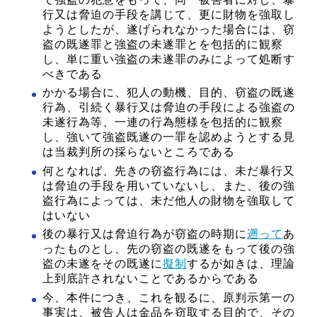
行又は脅迫の手段を講じて、更に財物を強取し
ようとしたが、遂げられなかった場合には、窃
盗の既遂罪と強盗の未遂罪とを包括的に観察
し、単に重い強盗の未遂罪のみによって処断す
べきである
かかる場合に、犯人の動機、目的、窃盗の既遂
行為、引続く暴行又は脅迫の手段による強盗の
未遂行為等、一連の行為態様を包括的に観察
し、強いて強盗既遂の一罪を認めようとする見
は当裁判所の採らないところである
何となれば、先きの窃盗行為には、未だ暴行又
は脅迫の手段を用いていないし、また、後の強
盗行為によっては、未だ他人の財物を強取して
はいない
後の暴行又は脅迫行為が窃盗の時期に
遡って
あ
ったものとし、先の窃盗の既遂をもって後の強
盗の未遂をその既遂に
擬制
するが如きは、理論
上到底許されないことであるからである
今、本件につき、これを観るに、原判示第一の
事実は、被告人は金品を窃取する目的で、その