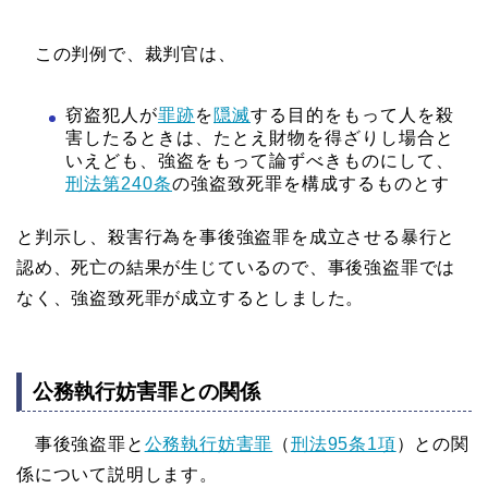
この判例で、裁判官は、
窃盗犯人が
罪跡
を
隠滅
する目的をもって人を殺
害したるときは、たとえ財物を得ざりし場合と
いえども、強盗をもって論ずべきものにして、
刑法第240条
の強盗致死罪を構成するものとす
と判示し、殺害行為を事後強盗罪を成立させる暴行と
認め、死亡の結果が生じているので、事後強盗罪では
なく、強盗致死罪が成立するとしました。
公務執行妨害罪との関係
事後強盗罪と
公務執行妨害罪
（
刑法95条1項
）との関
係について説明します。