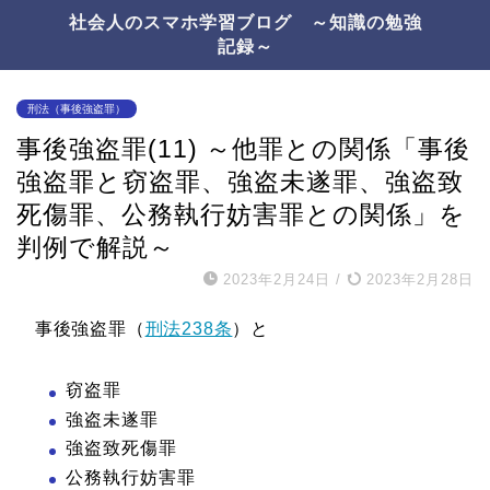
社会人のスマホ学習ブログ ～知識の勉強
記録～
刑法（事後強盗罪）
事後強盗罪(11) ～他罪との関係「事後
強盗罪と窃盗罪、強盗未遂罪、強盗致
死傷罪、公務執行妨害罪との関係」を
判例で解説～
2023年2月24日
/
2023年2月28日
事後強盗罪（
刑法238条
）と
窃盗罪
強盗未遂罪
強盗致死傷罪
公務執行妨害罪