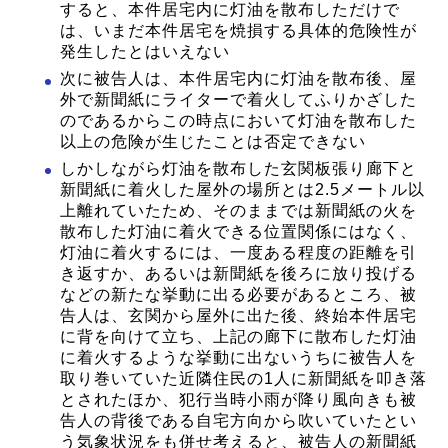
すると、本件居宅内に灯油を散布しただけで
は、いまだ本件居宅を焼損する具体的危険性が
発生したとはいえない
次に被告人は、本件居宅内に灯油を散布後、屋
外で新聞紙にライターで着火してふりかざした
のであるからこの時点において灯油を散布した
以上の危険が生じたことは否定できない
しかしながら灯油を散布した玄関板張り廊下と
新聞紙に着火した屋外の場所とは2.5メートル以
上離れていたため、そのままでは新聞紙の火を
散布した灯油に着火できる位置関係にはなく、
灯油に着火するには、一度ある程度の距離を引
き返すか、あるいは新聞紙を後ろに放り投げる
などの新たな挙動に出る必要があるところ、被
告人は、玄関から屋外に出た後、終始本件居宅
に背を向けて立ち、上記の廊下に散布した灯油
に着火するような挙動に出ないうちに被告人を
取り巻いていた近隣住民の1人に新聞紙を叩き落
とされたほか、犯行当時小雨が降り風向きも被
告人の背後である自宅方向から吹いていたとい
う気象状況をも併せ考えると、被告人の新聞紙