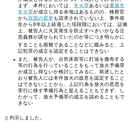
まず、本件においては、
失火罪
あるいは
重過失
失火罪
が成立し得る余地はあるものの、検察官
から
訴因の変更
も請求されていない上、事件発
生から8年以上経過した現段階においては、証拠
上、被告人に火災発生を防止すべきいかなる注
意義務が課せられていたのか等につき明らかに
することも困難であ
ることなどに鑑みると、上
記犯罪の成立を認定することはできない
また、被告人が、台所床面等に灯油を撒布する
等の行為を行っていることをもって放火予備罪
が成立し得ないか検討してみるに、前述したと
おり被告人には本件放火の故意を認定すること
はできないことから、上記行為を放火の意思を
実行に移す準備行為と捉えることもできず、し
たがって、放火予備罪の成立を認めることもで
きない
と判示しました。