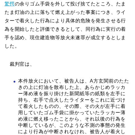
驚愕
の余りゴム手袋を外して投げ捨てたところ、たま
たま灯油の上に落ちて燃え上がった事案につき、ライ
ターで着火した行為により具体的危険を発生させる行
為を開始したと評価できるとして、同行為に実行の着
手を認め、現住建造物等放火未遂罪が成立するとしま
した。
裁判官は、
本件放火において、被告人は、A方玄関前のたた
きの上に灯油を散布した上、あらかじめラッカ
ー薄め液を振り掛けた新聞紙等の紙類を左手に
持ち、右手で点火したライターをこれに近づけ
て着火したものの、その際、その火が左手に着
用していたゴム手袋に掛かっていたラッカー薄
め液に燃え移ったことから、それ以後の行為を
中断しているが、このような不測の事態の発生
により行為が中断されなけれ、被告人が着火し