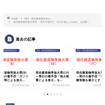
HOME
刑法（現住建造物等放火）
現住建造物等放火罪(8) ～実行の着手①「点火行為による放火」を説明～
過去の記事
（現住建造物等放火）
刑法（現住建造物等放火）
刑法（現住建造物等放火）
住建造物等放火罪(9)
現住建造物等放火罪(10)
現住建造物等放火罪(1
実行の着手②「ガソリ
～実行の着手③「発火装
～実行の着手④「非
布等による放火...
置による放火」を...
建造物を媒介とす...
2024年6月14日
2024年6月14日
2024年6