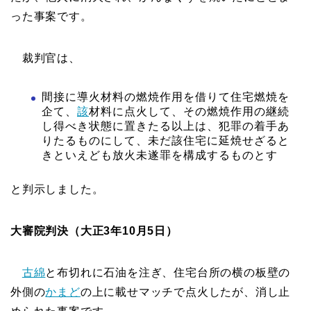
った事案です。
裁判官は、
間接に導火材料の燃焼作用を借りて住宅燃焼を
企て、
該
材料に点火して、その燃焼作用の継続
し得べき状態に置きたる以上は、犯罪の着手あ
りたるものにして、未だ該住宅に延焼せざると
きといえども放火未遂罪を構成するものとす
と判示しました。
大審院判決（大正3年10月5日）
古綿
と布切れに石油を注ぎ、住宅台所の横の板壁の
外側の
かまど
の上に載せマッチで点火したが、消し止