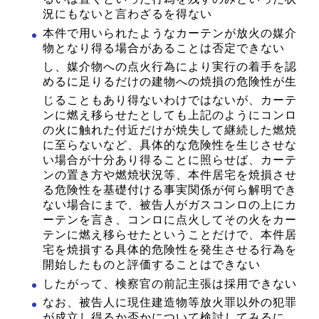
況にもないと言わざるを得ない
本件で用いられたようなカーテンが放火の媒介
物となり得る場合があることは否定できない
し、媒介物
への点火行為により実行の着手を認
めるに足りるだけの建物への焼損の危険性が生
じることもあり得ない
わけではないが、カーテ
ンに燃え移らせたとしても上記のようにコンロ
の火に触れた付近だけが焼失して継続した燃焼
に至らないなど、具体的な危険性を生じさせな
い場合が十分あり得ることに照らせば、カーテ
ンの置き方や燃焼状況等、本件居宅を焼損させ
る危険性を基礎付ける事実関係が何ら解明でき
ない場合にまで、被告人がガスコンロの上にカ
ーテンを言き、コンロに点火してその火をカー
テンに燃え移らせたということだけで、本件居
宅を焼損する具体的危険性を発生させる行為を
開始したものと評価することはできない
したがって、検察官の前記主張は採用できない
なお、被告人に現住建造物等放火罪以外の犯罪
が成立し得るか否かについて検討してみるに、