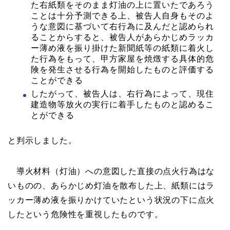
た右紙類をそのまま灯油の上に置いたであろう
ことは十分予測できる上、被告人自身もそのよ
うな意図に基づいて右行為に及んだと認められ
ることからすると、被告人があらかじめラッカ
ー薄め液を振り掛けた新聞紙等の紙類に着火し
た行為をもって、甲方家屋を焼燬する具体的危
険を発生させる行為を開始したものと評価する
ことができる
したがって、被告人は、右行為によって、現住
建造物等放火の実行に着手したものと認めるこ
とができる
と判示しました。
導火材料（灯油）への意図した直接の点火行為はな
いものの、あらかじめ灯油を散布した上、紙類にはラ
ッカー薄め液を振りかけていたという状況の下に点火
したという危険性を重視したものです。