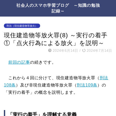
社会人のスマホ学習ブログ ～知識の勉強
記録～
刑法（現住建造物等放火）
現住建造物等放火罪(8) ～実行の着手
①「点火行為による放火」を説明～
2024年6月14日
/
2024年7月14日
前回の記事
の続きです。
これから４回に分けて、現住建造物等放火罪（
刑法
108条
）及び非現住建造物等放火罪（
刑法109条
）の
「実行の着手」の概念を説明します。
「実行の着手」を理解する意義