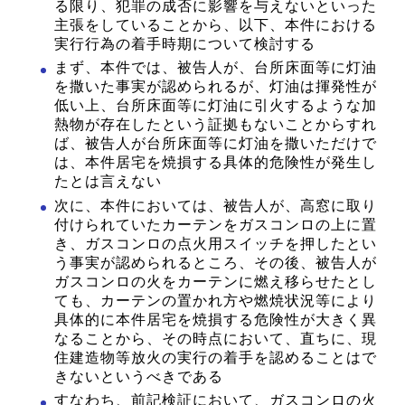
る限り、犯罪の成否に影響を与えないといった
主張をしていることから、以下、本件における
実行行為の着手時期について検討する
まず、本件では、被告人が、台所床面等に灯油
を撒いた事実が認められるが、灯油は揮発性が
低い上、台所床面等に灯油に引火するような加
熱物が存在したという証拠もないことからすれ
ば、被告人が台所床面等に灯油を撒いただけで
は、本件居宅を焼損する具体的危険性が発生し
たとは言えない
次に、本件においては、被告人が、高窓に取り
付けられていたカーテンをガスコンロの上に置
き、ガスコンロの点火用スイッチを押したとい
う事実が認められるところ、その後、被告人が
ガスコンロの火をカーテンに燃え移らせたとし
ても、カーテンの置かれ方や燃焼状況等により
具体的に本件居宅を焼損する危険性が大きく異
なることから、その時点において、直ちに、現
住建造物等放火の実行の着手を認めることはで
きないというべきである
すなわち、前記検証において、ガスコンロの火