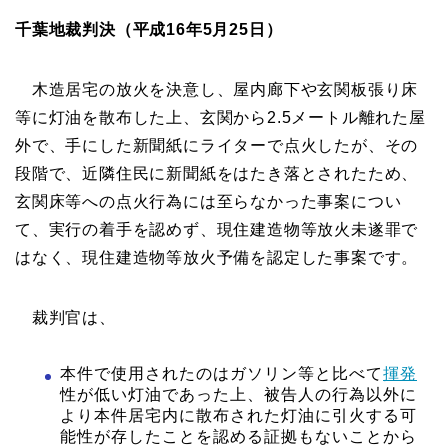
千葉地裁判決（平成16年5月25日）
木造居宅の放火を決意し、屋内廊下や玄関板張り床
等に灯油を散布した上、玄関から2.5メートル離れた屋
外で、手にした新聞紙にライターで点火したが、その
段階で、近隣住民に新聞紙をはたき落とされたため、
玄関床等への点火行為には至らなかった事案につい
て、実行の着手を認めず、現住建造物等放火未遂罪で
はなく、現住建造物等放火予備を認定した事案です。
裁判官は、
本件で使用されたのはガソリン等と比べて
揮発
性が低い灯油であった上、被告人の行為以外に
より本件居宅内に散布された灯油に引火する可
能性が存したことを認める証拠もないことから