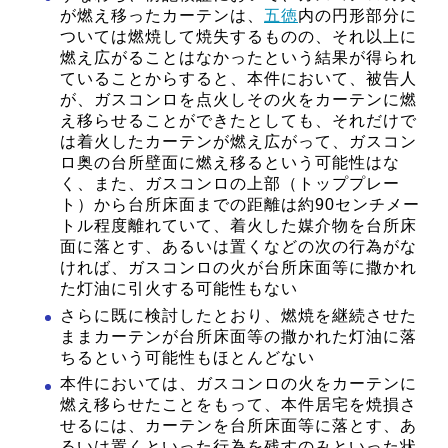
が燃え移ったカーテンは、
五徳
内の円形部分に
ついては燃焼して焼失するものの、それ以上に
燃え広がることはなかったという結果が得られ
ていることからすると、本件において、被告人
が、ガスコンロを点火しその火をカーテンに燃
え移らせることができたとしても、それだけで
は着火したカーテンが燃え広がって、ガスコン
ロ奥の台所壁面に燃え移るという可能性はな
く、また、ガスコンロの上部（トッププレー
ト）から台所床面までの距離は約90センチメー
トル程度離れていて、着火した媒介物を台所床
面に落とす、あるいは置くなどの次の行為がな
ければ、ガスコンロの火が台所床面等に撒かれ
た灯油に引火する可能性もない
さらに既に検討したとおり、燃焼を継続させた
ままカーテンが台所床面等の撒かれた灯油に落
ちるという可能性もほとんどない
本件においては、ガスコンロの火をカーテンに
燃え移らせたことをもって、本件居宅を焼損さ
せるには、カーテンを台所床面等に落とす、あ
るいは置くといった行為を残すのみといった状