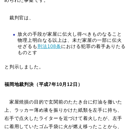
められた事案です。
裁判官は、
放火の手段が家屋に伝火し得べきものなること
物理上明白なる以上は、未だ家屋の一部に伝火
せざるも
刑法108条
における犯罪の着手ありたる
ものとす
と判示しました。
福岡地裁判決（平成7年10月12日）
家屋焼損の目的で玄関前のたたき台に灯油を撤いた
上、ラッカー薄め液を振りかけた紙類を左手に持ち、
右手で点火したライターを近づけて着火したが、左手
に着用していたゴム手袋に火が燃え移ったことから、