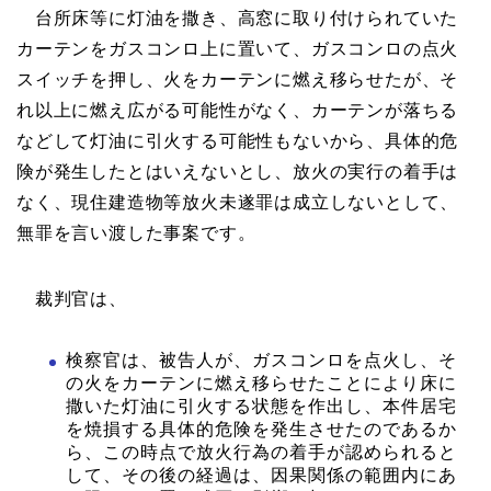
台所床等に灯油を撒き、高窓に取り付けられていた
カーテンをガスコンロ上に置いて、ガスコンロの点火
スイッチを押し、火をカーテンに燃え移らせたが、そ
れ以上に燃え広がる可能性がなく、カーテンが落ちる
などして灯油に引火する可能性もないから、具体的危
険が発生したとはいえないとし、放火の実行の着手は
なく、現住建造物等放火未遂罪は成立しないとして、
無罪を言い渡した事案です。
裁判官は、
検察官は、被告人が、ガスコンロを点火し、そ
の火をカーテンに燃え移らせたことにより床に
撒いた灯油に引火する状態を作出し、本件居宅
を焼損する具体的危険を発生させたのであるか
ら、この時点で放火行為の着手が認められると
して、その後の経過は、因果関係の範囲内にあ