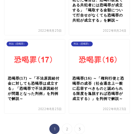
犯した場合は、恐喝の故意で
ある共犯者には恐喝罪が成立
する」「喝取する金額につい
て打合せがなくても恐喝罪の
共犯が成立する」を解説～
2022年8月25日
2022年8月24日
刑法（恐喝罪）
刑法（恐喝罪）
恐喝罪(17) ～「不法原因給付
恐喝罪(16) ～「権利行使と恐
金に対しても恐喝罪は成立す
喝罪の成否（社会通念上一般
る」「恐喝罪で不法原因給付
に忍容すべきものと認められ
が問題となった判例」を判例
る限度を逸脱すれば恐喝罪が
で解説～
成立する）」を判例で解説～
2022年8月23日
2022年8月23日
1
2
3