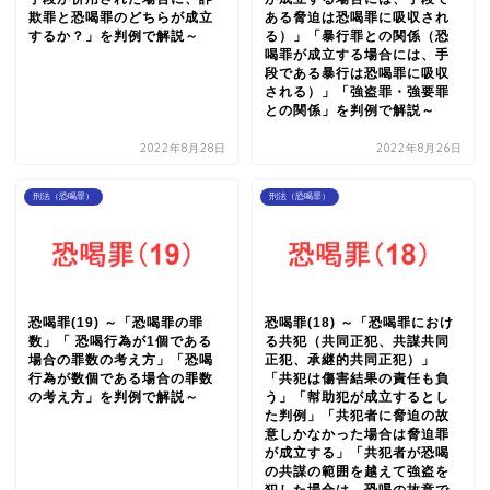
欺罪と恐喝罪のどちらが成立
ある脅迫は恐喝罪に吸収され
するか？」を判例で解説～
る）」「暴行罪との関係（恐
喝罪が成立する場合には、手
段である暴行は恐喝罪に吸収
される）」「強盗罪・強要罪
との関係」を判例で解説～
2022年8月28日
2022年8月26日
刑法（恐喝罪）
刑法（恐喝罪）
恐喝罪(19) ～「恐喝罪の罪
恐喝罪(18) ～「恐喝罪におけ
数」「 恐喝行為が1個である
る共犯（共同正犯、共謀共同
場合の罪数の考え方」「恐喝
正犯、承継的共同正犯）」
行為が数個である場合の罪数
「共犯は傷害結果の責任も負
の考え方」を判例で解説～
う」「幇助犯が成立するとし
た判例」「共犯者に脅迫の故
意しかなかった場合は脅迫罪
が成立する」「共犯者が恐喝
の共謀の範囲を越えて強盗を