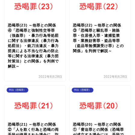
恐喝罪(23) ～他罪との関係
恐喝罪(22) ～他罪との関係
④「恐喝罪と強制性交等罪
③「恐喝罪と騒乱罪・賄賂
（強姦罪）・暴力行為等処罰
罪・住居侵入罪・逮捕監禁
に関する法律違反（暴力行為
罪・業務妨害罪・盗品等罪
処罰法）・銃刀法違反・暴力
（盗品等無償譲受け罪）との
団員による不当な行為の防止
関係」を判例で解説～
等に関する法律違反（暴力団
対策法）との関係」を判例で
解説～
2022年8月28日
2022年8月28日
刑法（恐喝罪）
刑法（恐喝罪）
恐喝罪(21) ～他罪との関係
恐喝罪(20) ～他罪との関係
②「人を欺く行為と恐喝の両
①「脅迫罪との関係（恐喝罪
手段が併用された場合に、詐
が成立する場合には、手段で