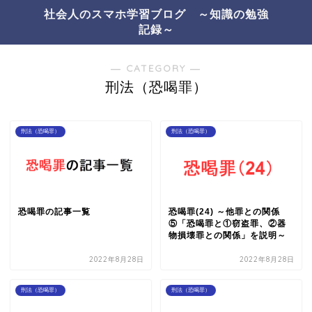
社会人のスマホ学習ブログ ～知識の勉強
記録～
― CATEGORY ―
刑法（恐喝罪）
刑法（恐喝罪）
刑法（恐喝罪）
恐喝罪の記事一覧
恐喝罪(24) ～他罪との関係
⑤「恐喝罪と①窃盗罪、②器
物損壊罪との関係」を説明～
2022年8月28日
2022年8月28日
刑法（恐喝罪）
刑法（恐喝罪）