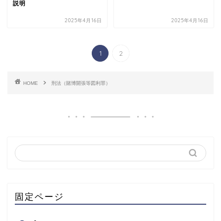
説明
2025年4月16日
2025年4月16日
1
2
HOME
刑法（賭博開張等図利罪）
固定ページ