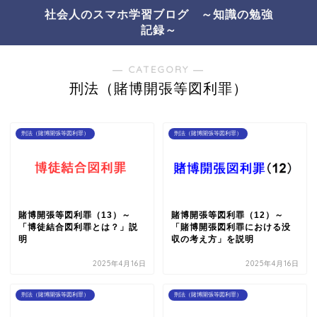
社会人のスマホ学習ブログ ～知識の勉強
記録～
― CATEGORY ―
刑法（賭博開張等図利罪）
刑法（賭博開張等図利罪）
刑法（賭博開張等図利罪）
賭博開張等図利罪（13）～
賭博開張等図利罪（12）～
「博徒結合図利罪とは？」説
「賭博開張図利罪における没
明
収の考え方」を説明
2025年4月16日
2025年4月16日
刑法（賭博開張等図利罪）
刑法（賭博開張等図利罪）