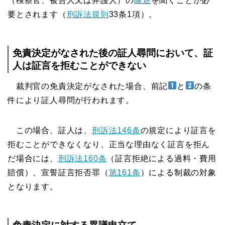
（検察官、被告人又は弁護人）
の
陳述
を聞くことが必
要とされます（
刑訴法規則
33条1項）。
免責決定がなされた後の証人尋問において、証
人は証言を拒むことができない
裁判官の免責決定がなされた場合、前記
と
の条
件により証人尋問が行われます。
この場合、証人は、
刑訴法146条
の規定により証言を
拒むことができなくなり、正当な理由なく証言を拒ん
だ場合には、
刑訴法160条
（証言拒絶による過料・費用
賠償）、
宣誓証言拒否罪（
第161条
）による制裁の対象
となり
ます。