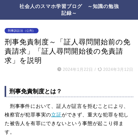
社会人のスマホ学習ブログ ～知識の勉強
記録～
刑事訴訟法（公判）
刑事免責制度～「証人尋問開始前の免
責請求」「証人尋問開始後の免責請
求」を説明
2024年1月22日
/
2024年3月12日
刑事免責制度とは？
刑事事件において、証人が証言を拒むことにより、
検察官が犯罪事実の
立証
ができず、重大な犯罪を犯し
た被告人を有罪にできないという事態が起こり得ま
す。