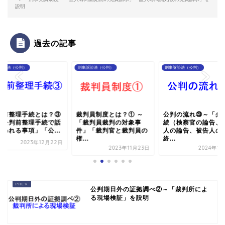
説明
過去の記事
訴訟法（公判）
刑事訴訟法（公判）
刑事訴訟法（公判）
判前整理手続とは？③
裁判員制度とは？① ～
公判の流れ㉓～「弁
「公判前整理手続で話
「裁判員裁判の対象事
続（検察官の論告、
合われる事項」「公...
件」「裁判官と裁判員の
人の論告、被告人の
権...
終...
2023年12月22日
2023年11月23日
2024年1
公判期日外の証拠調べ②～「裁判所によ
る現場検証」を説明