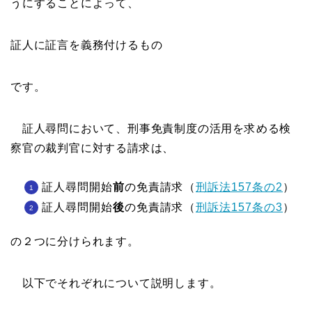
うにすることによって、
証人に証言を義務付けるもの
です。
証人尋問において、刑事免責制度の活用を求める検
察官の裁判官に対する請求は、
証人尋問開始
前
の免責請求（
刑訴法157条の2
）
証人尋問開始
後
の免責請求（
刑訴法157条の3
）
の２つに分けられます。
以下でそれぞれについて説明します。