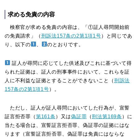
求める免責の内容
検察官が求める免責の内容は、「①証人尋問開始前
の免責請求」（
刑訴法157条の2第1項1号
）と同じであ
り、以下の
、
のとおりです。
証人が尋問に応じてした供述及びこれに基づいて得
られた証拠は、証人の刑事事件において、これらを証
人に不利益な証拠とすることができないこと（
刑訴法
157条の2第1項1号
）。
ただし、証人が証人尋問においてした行為が、宣誓
証言拒否罪（
第161条
）又は
偽証罪
（
刑法第169条
）に
当たる場合は、宣誓証言拒否罪、偽証罪の証拠にはな
ります（宣誓証言拒否罪、偽証罪は免責にはならな