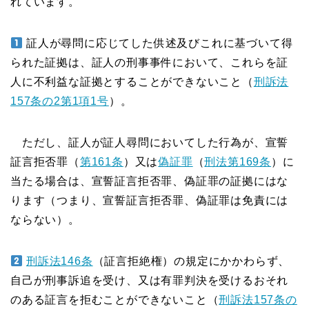
れています。
証人が尋問に応じてした供述及びこれに基づいて得
られた証拠は、証人の刑事事件において、これらを証
人に不利益な証拠とすることができないこと（
刑訴法
157条の2第1項1号
）。
ただし、証人が証人尋問においてした行為が、宣誓
証言拒否罪（
第161条
）又は
偽証罪
（
刑法第169条
）に
当たる場合は、宣誓証言拒否罪、偽証罪の証拠にはな
ります（つまり、宣誓証言拒否罪、偽証罪は免責には
ならない）。
刑訴法146条
（証言拒絶権）の規定にかかわらず、
自己が刑事訴追を受け、又は有罪判決を受けるおそれ
のある証言を拒むことができないこと（
刑訴法157条の