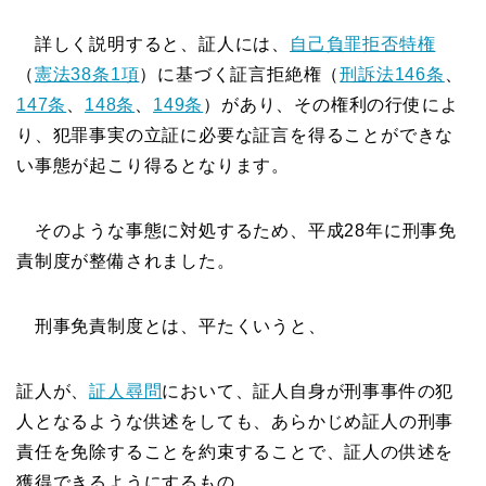
詳しく説明すると、証人には、
自己負罪拒否特権
（
憲法38条1項
）
に基づく証言拒絶権（
刑訴法146条
、
147条
、
148条
、
149条
）があり、そ
の権利の行使によ
り、犯罪事実の立証に必要な証言を得ることができな
い事態
が起こり得るとなります。
そのような事態に
対処するため、平成28年に刑事免
責制度が整備されました。
刑事免責制度とは、平たくいうと、
証人が、
証人尋問
において、証人自身が刑事事件の犯
人となるような供述をしても、あらかじめ証人の刑事
責任を免除することを約束することで、証人の供述を
獲得できるようにするもの