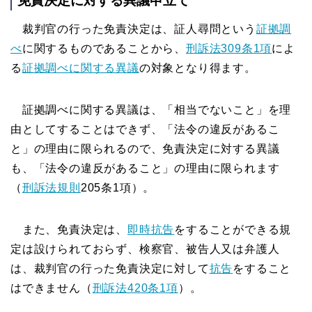
免責決定に対する異議申立て
裁判官の行った免責決定は、証人尋問という
証拠調
べ
に関するものであることから、
刑訴法309条1項
によ
る
証拠調べに関する異議
の対象となり得ます。
証拠調べに関する異議は、「相当でないこと」を理
由としてすることはできず、「法令の違反があるこ
と」の理由に限られるので、免責決定に対する異議
も、「法令の違反があること」の理由に限られます
（
刑訴法規則
205条1項）。
また、免責決定は、
即時抗告
をすることができる規
定は設けられておらず、検察官、被告人又は弁護人
は、裁判官の行った免責決定に対して
抗告
をすること
はできません（
刑訴法420条1項
）。