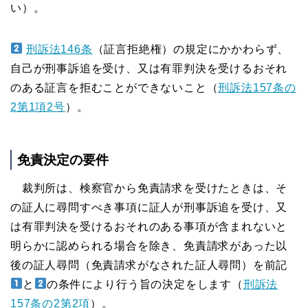
い）。
刑訴法146条
（証言拒絶権）の規定にかかわらず、
自己が刑事訴追を受け、又は有罪判決を受けるおそれ
のある証言を拒むことができないこと（
刑訴法157条の
2第1項2号
）。
免責決定の要件
裁判所は、検察官から免責請求を受けたときは、そ
の証人に尋問すべき事項に証人が刑事訴追を受け、又
は有罪判決を受けるおそれのある事項が含まれないと
明らかに認められる場合を除き、免責請求があった以
後の証人尋問（免責請求がなされた証人尋問）
を前記
と
の条件により行う旨の決定をします（
刑訴法
157条の2第2項
）。