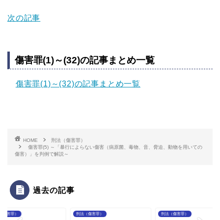
次の記事
傷害罪(1)～(32)の記事まとめ一覧
傷害罪(1)～(32)の記事まとめ一覧
HOME
刑法（傷害罪）
傷害罪(5) ～「暴行によらない傷害（病原菌、毒物、音、脅迫、動物を用いての
傷害）」を判例で解説～
過去の記事
（傷害罪）
刑法（傷害罪）
刑法（傷害罪）