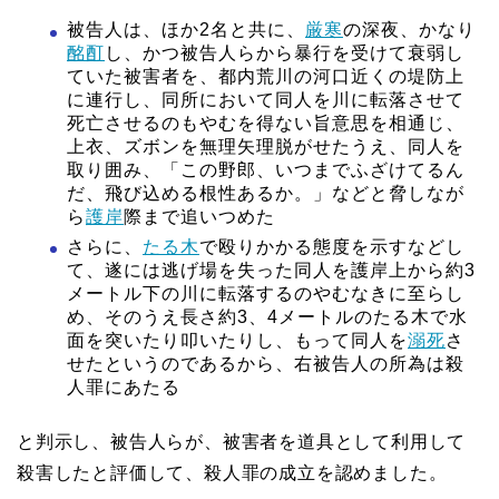
被告人は、ほか2名と共に、
厳寒
の深夜、かなり
酩酊
し、かつ被告人らから暴行を受けて衰弱し
ていた被害者を、都内荒川の河口近くの堤防上
に連行し、同所において同人を川に転落させて
死亡させるのもやむを得ない旨意思を相通じ、
上衣、ズボンを無理矢理脱がせたうえ、同人を
取り囲み、「この野郎、いつまでふざけてるん
だ、飛び込める根性あるか。」などと脅しなが
ら
護岸
際まで追いつめた
さらに、
たる木
で殴りかかる態度を示すなどし
て、遂には逃げ場を失った同人を護岸上から約3
メートル下の川に転落するのやむなきに至らし
め、そのうえ長さ約3、4メートルのたる木で水
面を突いたり叩いたりし、もって同人を
溺死
さ
せたというのであるから、右被告人の所為は殺
人罪にあたる
と判示し、被告人らが、被害者を道具として利用して
殺害したと評価して、殺人罪の成立を認めました。