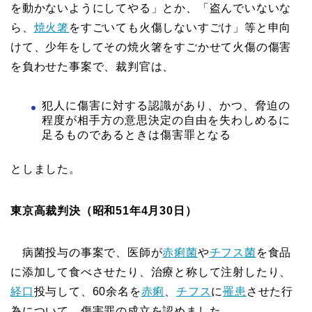
を動かないようにしてやる」とか、「盗んでいないな
ら、
焼火箸
をすごいても火傷しないすごけ」等と申向
けて、少年をしてその焼火箸をすごかせて火傷の傷害
を負わせた事案で、裁判官は、
犯人に傷害に対する認識があり、かつ、脅迫の
程度が相手方の意思決定の自由を失わしめるに
足るものであるときは傷害罪となる
としました。
東京高裁判決（昭和51年4月30日）
病菌投与の事案で、医師が
赤痢菌
や
チフス菌
を食品
に添加して食べさせたり、治療と称して注射したり、
経口
投与して、60余名を
赤痢
、
チフス
に
罹患
させた行
為について、傷害罪の成立を認めました。