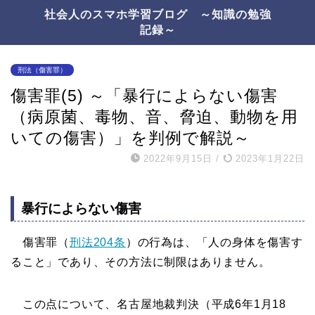
社会人のスマホ学習ブログ ～知識の勉強
記録～
刑法（傷害罪）
傷害罪(5) ～「暴行によらない傷害
（病原菌、毒物、音、脅迫、動物を用
いての傷害）」を判例で解説～
2022年9月15日
/
2023年1月22日
暴行によらない傷害
傷害罪（
刑法204条
）の行為は、「人の身体を傷害す
ること」であり、その方法に制限はありません。
この点について、名古屋地裁判決（平成6年1月18