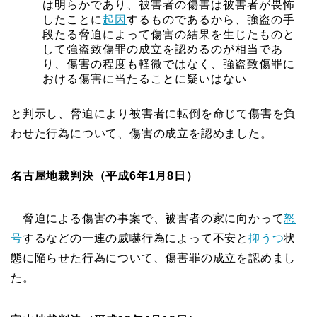
は明らかであり、被害者の傷害は被害者が畏怖
したことに
起因
するものであるから、強盗の手
段たる脅迫によって傷害の結果を生じたものと
して強盗致傷罪の成立を認めるのが相当であ
り、傷害の程度も軽微ではなく、強盗致傷罪に
おける傷害に当たることに疑いはない
と判示し、脅迫により被害者に転倒を命じて傷害を負
わせた行為について、傷害の成立を認めました。
名古屋地裁判決（平成6年1月8日）
脅迫による傷害の事案で、被害者の家に向かって
怒
号
するなどの一連の威嚇行為によって不安と
抑うつ
状
態に陥らせた行為について、傷害罪の成立を認めまし
た。