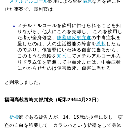
メチルアルコール
飲用による全身
倦怠
などを起こさ
せた事案で、裁判官は、
メチルアルコールを飲料に供せられることを知
りながら、他人にこれを売却し、 これを飲用し
た者が全身倦怠、
膝蓋腱反射
亢進
の中毒症状を
呈したのは、人の生活機能の障害を
惹起
したも
のであり、傷害罪にいわゆる傷害に当るから、
このような危険を
知悉
してメチルアルコール入
りドラム缶を売渡して中毒死または、中毒症状
にかからせたのは傷害致死、傷害に当たる
と判示しました。
福岡高裁宮崎支部判決（昭和29年4月23日）
祈禱
師である被告人が、14、15歳の少年に対し、窃
盗の自白を強要して「カラシハという祈禱をして身体