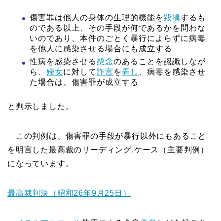
傷害罪は他人の身体の生理的機能を
毀損
するも
のである以上、その手段が何であるかを問わな
いのであり、本件のごとく暴行によらずに病毒
を他人に感染させる場合にも成立する
性病を感染させる
懸念
のあることを認識しなが
ら、
婦女
に対して
詐言
を
弄し
、病毒を感染させ
た場合は、傷害罪が成立する
と判示しました。
この判例は、傷害罪の手段が暴行以外にもあること
を明言した最高裁のリーディング.ケース（主要判例）
になっています。
最高裁判決（昭和26年9月25日）