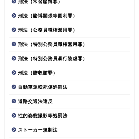
刑法（常習賭博罪）
刑法（賭博開張等図利罪）
刑法（公務員職権濫用罪）
刑法（特別公務員職権濫用罪）
刑法（特別公務員暴行陵虐罪）
刑法（贈収賄罪）
自動車運転死傷処罰法
道路交通法違反
性的姿態撮影等処罰法
ストーカー規制法