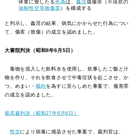
休業に致したる
所為
は、
姦淫
成傷罪（※現在の
強制性交等致傷罪
）を構成する
と判示し、姦淫の結果、病気にかからせた行為につい
て、傷害（致傷）の成立を認めました。
大審院判決（昭和8年6月5日）
毒物を混入した飲料水を使用し、炊事したご飯と汁
物を作り、それを飲食させて中毒症状を起こさせ、か
つ、めまい・
嘔吐
を為すに至らしめた事案で、傷害罪
の成立を認めました。
最高裁判決（昭和27年6月6日）
性交
により病毒に感染させた事案で、裁判官は、