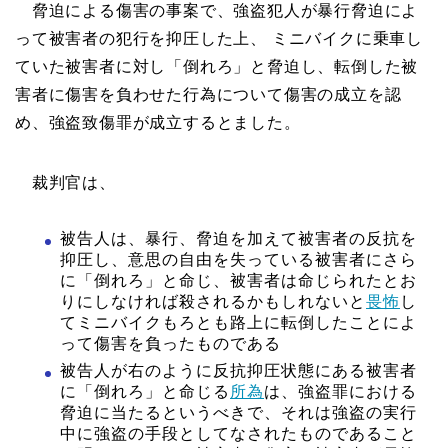
脅迫による傷害の事案で、強盗犯人が暴行脅迫によ
って被害者の犯行を抑圧した上、 ミニバイクに乗車し
ていた被害者に対し「倒れろ」と脅迫し、転倒した被
害者に傷害を負わせた行為について傷害の成立を認
め、強盗致傷罪が成立するとました。
裁判官は、
被告人は、暴行、脅迫を加えて被害者の反抗を
抑圧し、意思の自由を失っている被害者にさら
に「倒れろ」と命じ、被害者は命じられたとお
りにしなければ殺されるかもしれないと
畏怖
し
てミニバイクもろとも路上に転倒したことによ
って傷害を負ったものである
被告人が右のように反抗抑圧状態にある被害者
に「倒れろ」と命じる
所為
は、強盗罪における
脅迫に当たるというべきで、それは強盗の実行
中に強盗の手段としてなされたものであること