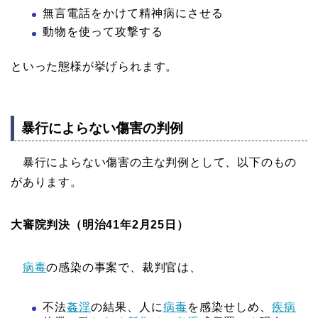
無言電話をかけて精神病にさせる
動物を使って攻撃する
といった態様が挙げられます。
暴行によらない傷害の判例
暴行によらない傷害の主な判例として、以下のもの
があります。
大審院判決（明治41年2月25日）
病毒
の感染の事案で、裁判官は、
不法
姦淫
の結果、人に
病毒
を感染せしめ、
疾病