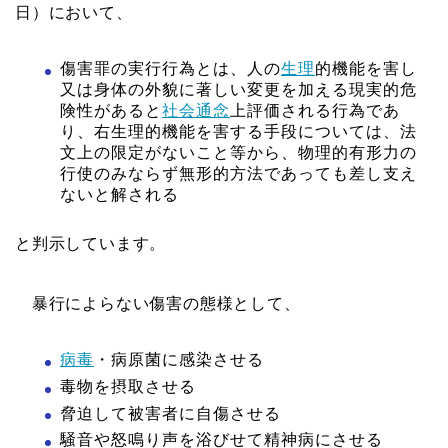
日）において、
傷害罪の実行行為とは、人の
生理
的機能を害し
又は身体の外貌に著しい変更を加える現実的危
険性があると
社会通念
上評価される行為であ
り、右生理的機能を害する手段については、法
文上の限定がないこと等から、物理的有形力の
行使のみならず無形的方法であっても差し支え
ないと解される
と判示しています。
暴行によらない傷害の態様として、
病毒
・病原菌に感染させる
毒物を摂取させる
脅迫して被害者に自傷させる
騒音や怒鳴り声を浴びせて精神病にさせる