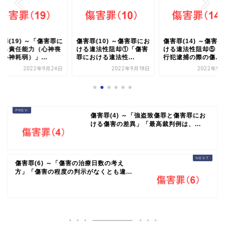
罪(19) ～「傷害罪に
傷害罪(10) ～傷害罪にお
傷害罪(14) ～傷害
ける責任能力（心神喪
ける違法性阻却①「傷害
ける違法性阻却⑤「
心神耗弱）」...
罪における違法性...
行犯逮捕の際の傷...
2022年9月24日
2022年9月18日
2022年9月
傷害罪(4) ～「強盗致傷罪と傷害罪にお
ける傷害の差異」「最高裁判例は、...
傷害罪(6) ～「傷害の治療日数の考え
方」「傷害の程度の判示がなくとも違...