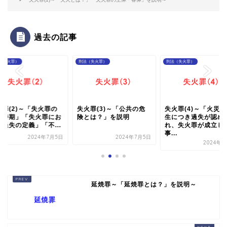
過去の記事
（失火罪）
刑法（失火罪）
刑法（失火罪）
火罪(2)～「失火罪の
失火罪(3)～「公共の危
失火罪(4)～「火災
立時期」「失火罪にお
険とは？」を説明
生につき過失が認め
る過失の定義」「不...
れ、失火罪が成立し
事...
2024年7月5日
2024年7月5日
2024年7
延焼罪～「延焼罪とは？」を説明～