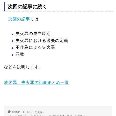
次回の記事に続く
次回の記事
では
失火罪の成立時期
失火罪における過失の定義
不作為による失火罪
罪数
などを説明します。
放火罪、失火罪の記事まとめ一覧
HOME
刑法（失火罪）
失火罪(1)～「失火とは？」「失火罪の主体・客体」を説明～