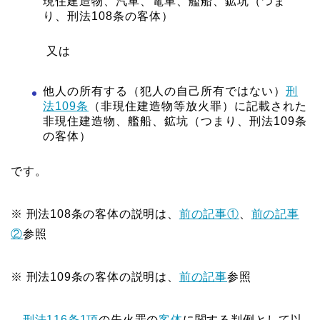
現住建造物、汽車、電車、艦船、鉱坑（つま
り、刑法108条の客体）
又は
他人の所有する（犯人の自己所有ではない）
刑
法109条
（非現住建造物等放火罪）に記載された
非現住建造物、艦船、鉱坑（つまり、刑法109条
の客体）
です。
※ 刑法108条の客体の説明は、
前の記事①
、
前の記事
②
参照
※ 刑法109条の客体の説明は、
前の記事
参照
刑法116条1項
の失火罪の
客体
に関する判例として以