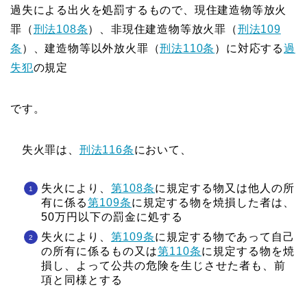
過失による出火を処罰するもので、現住建造物等放火
罪（
刑法108条
）、非現住建造物等放火罪（
刑法109
条
）、建造物等以外放火罪（
刑法110条
）に対応する
過
失犯
の規定
です。
失火罪は、
刑法116条
において、
失火により、
第108条
に規定する物又は他人の所
有に係る
第109条
に規定する物を焼損した者は、
50万円以下の罰金に処する
失火により、
第109条
に規定する物であって自己
の所有に係るもの又は
第110条
に規定する物を焼
損し、よって公共の危険を生じさせた者も、前
項と同様とする