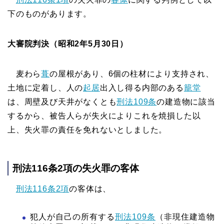
下のものがあります。
大審院判決（昭和2年5月30日）
麦わら
葺
の屋根があり、6個の柱材により支持され、
土地に定着し、人の
起居
出入し得る内部のある
籠堂
は、周壁及び天井がなくとも
刑法109条
の建造物に該当
するから、被告人らが失火によりこれを焼損した以
上、失火罪の責任を免れないとしました。
刑法116条2項の失火罪の客体
刑法116条2項
の客体は、
犯人が自己の所有する
刑法109条
（非現住建造物