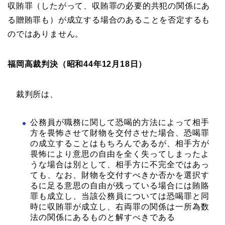
収賄罪（したがって、収賄罪の必要的共犯の関係にあ
る贈賄罪も）が成立する場合のあることを否定するも
のではありません。
福岡高裁判決（昭和44年12月18日）
裁判所は、
公務員が職務に関して恐喝的方法によって相手
方を畏怖させて財物を交付させた場合、恐喝罪
の成立することはもちろんであるが、相手方が
畏怖により意思の自由を全く失ってしまったよ
うな場合は別として、相手方に不完全ではあっ
ても、なお、財物を交付すべきか否かを選択す
るに足る意思の自由が残っている場合には賄賂
罪も成立し、当該公務員については恐喝罪と同
時に収賄罪が成立し、右両罪の関係は一所為数
法の関係にあるものと解すべきである