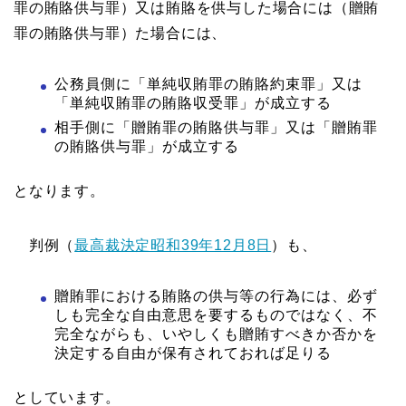
罪の賄賂供与罪）又は賄賂を供与した場合には（贈賄
罪の賄賂供与罪）た場合には、
公務員側に「単純収賄罪の賄賂約束罪」又は
「単純収賄罪の賄賂収受罪」が成立する
相手側に「贈賄罪の賄賂供与罪」又は「贈賄罪
の賄賂供与罪」が成立する
となります。
判例（
最高裁決定昭和39年12月8日
）も、
贈賄罪における賄賂の供与等の行為には、必ず
しも完全な自由意思を要するものではなく、不
完全ながらも、いやしくも贈賄すべきか否かを
決定する自由が保有されておれば足りる
としています。