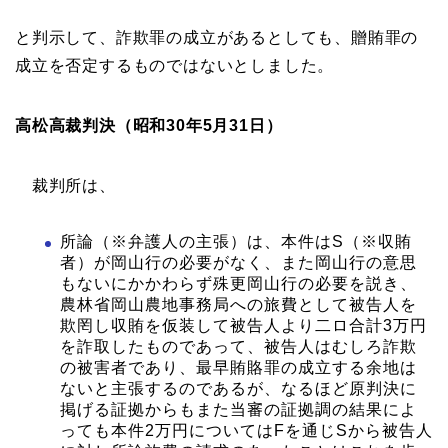
と判示して、詐欺罪の成立があるとしても、贈賄罪の
成立を否定するものではないとしました。
高松高裁判決（昭和30年5月31日）
裁判所は、
所論（※弁護人の主張）は、本件はS（※収賄
者）が岡山行の必要がなく、また岡山行の意思
もないにかかわらず殊更岡山行の必要を説き、
農林省岡山農地事務局への旅費として被告人を
欺罔し収賄を仮装して被告人より二ロ合計3万円
を詐取したものであって、被告人はむしろ詐欺
の被害者であり、最早賄賂罪の成立する余地は
ないと主張するのであるが、なるほど原判決に
掲げる証拠からもまた当審の証拠調の結果によ
っても本件2万円についてはFを通じSから被告人