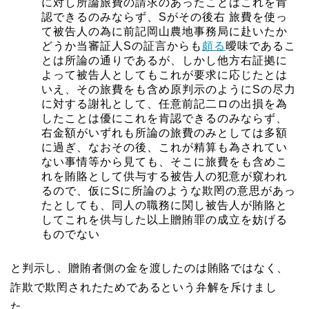
に対し所論旅費の請求のあったことはこれを肯
認できるのみならず、Sがその後右 旅費を使っ
て被告人の為に前記岡山農地事務局に赴いたか
どうか当審証人Sの証言からも
頗る
曖味であるこ
とは所論の通りであるが、しかし他方右証拠に
よって被告人としてもこれが要求に応じたとは
いえ、その旅費をも含め原判示のようにSの尽力
に対する謝礼として、任意前記二ロの出損を為
したことは優にこれを肯認できるのみならず、
右金額がいずれも所論の旅費のみとしては多額
に過ぎ、なおその後、これが精算も為されてい
ない事情等から見ても、そこに旅費をも含めこ
れを賄賂として供与する被告人の犯意が窺われ
るので、仮にSに所論のような欺罔の意思があっ
たとしても、同人の職務に関し被告人が賄賂と
してこれを供与した以上贈賄罪の成立を妨げる
ものでない
と判示し、贈賄者側の金を渡したのは賄賂ではなく、
詐欺で欺罔されたためであるという弁解を斥けまし
た。