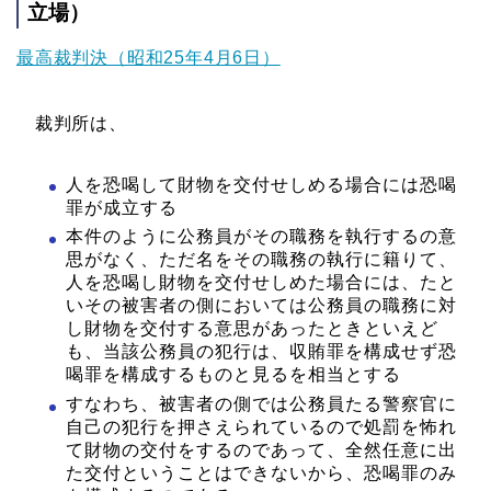
立場）
最高裁判決（昭和25年4月6日）
裁判所は、
人を恐喝して財物を交付せしめる場合には恐喝
罪が成立する
本件のように公務員がその職務を執行するの意
思がなく、ただ名をその職務の執行に籍りて、
人を恐喝し財物を交付せしめた場合には、たと
いその被害者の側においては公務員の職務に対
し財物を交付する意思があったときといえど
も、当該公務員の犯行は、収賄罪を構成せず恐
喝罪を構成するものと見るを相当とする
すなわち、被害者の側では公務員たる警察官に
自己の犯行を押さえられているので処罰を怖れ
て財物の交付をするのであって、全然任意に出
た交付ということはできないから、恐喝罪のみ