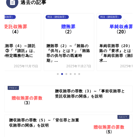
過去の記事
（贈収賄罪）
刑法（贈収賄罪）
刑法（贈収賄罪）
託収賄罪（4）～請託
贈賄罪（2）～「賄賂の
単純収賄罪（20）～
は？③「『請託』は、
『供与』とは？」「賄賂
賂の『要求』とは？
来の特定職務行為に
罪の供与罪の既遂時
「単純収賄罪（賄賂
.
期」...
求...
2025年11月15日
2025年11月27日
2025年11
贈収賄罪の罪数（3）～「事前収賄罪と
受託収賄罪の関係」を説明
贈収賄罪の罪数（5）～「背任罪と加重
収賄罪の関係」を説明