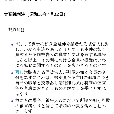
大審院判決（昭和15年4月22日）
裁判所は、
Hにして判示の如き金融仲介業者たる被告人に対
し、かかる申込を為したりとするも本件の如く
贈賄者たる同被告人の職業と交渉を有する職務
にある以上、その間における金員の授受はいわ
ゆる職務に関するものたるを失わざるものとす
蓋し
贈賄者たる同被告人が判示の如く金員の交
付を為すに至れば、県吏員たる亡Hの職務につき
自己の職業と交渉あり請託謝礼又は将来の便宜
等を考慮におきたるものと解するを妥当とすれ
ばなり
故に右の場合、被告人Wにおいて所論の如く詐欺
の被害者なりと論じて贈賄の罪責を兔れしむべ
き非らず