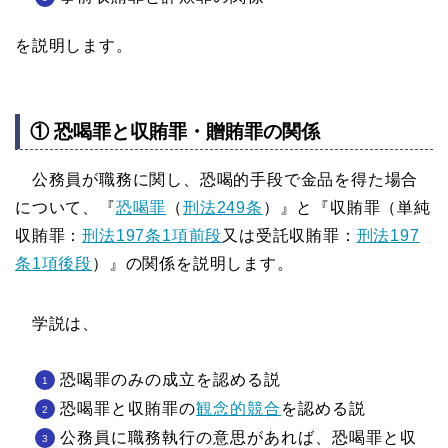
を説明します。
① 恐喝罪と収賄罪・贈賄罪の関係
公務員が職務に関し、恐喝的手段で金品を得た場合
について、『
恐喝罪
（
刑法249条
）』と『収賄罪（単純
収賄罪：
刑法197条1項前段
又は受託収賄罪：
刑法197
条1項後段
）』の関係を説明します。
学説は、
恐喝罪のみの成立を認める説
恐喝罪と収賄罪の
観念的競合
を認める説
公務員に職務執行の意思があれば、恐喝罪と収