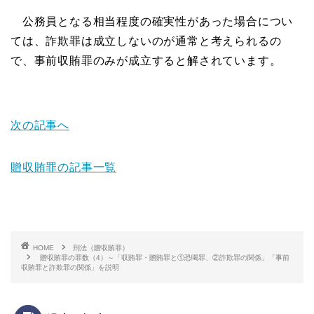
公務員となる相当程度の確実性があった場合につい
ては、詐欺罪は成立しないのが通常と考えられるの
で、事前収賄罪のみが成立すると解されています。
次の記事へ
贈収賄罪の記事一覧
HOME
刑法（贈収賄罪）
贈収賄罪の罪数（4）～「収賄罪・贈賄罪と①恐喝罪、②詐欺罪の関係」「事前
収賄罪と詐欺罪の関係」を説明