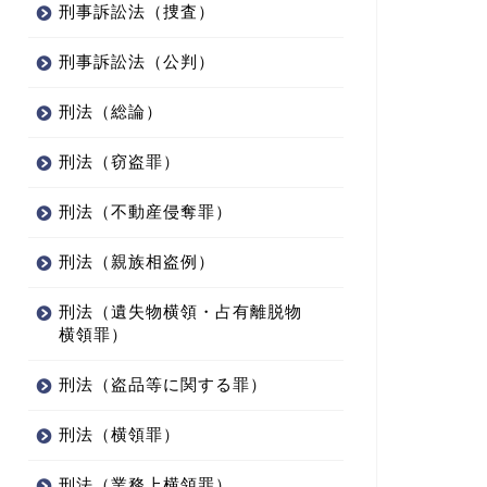
刑事訴訟法（捜査）
刑事訴訟法（公判）
刑法（総論）
刑法（窃盗罪）
刑法（不動産侵奪罪）
刑法（親族相盗例）
刑法（遺失物横領・占有離脱物
横領罪）
刑法（盗品等に関する罪）
刑法（横領罪）
刑法（業務上横領罪）