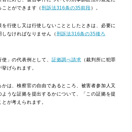
ることができます（
刑訴法316条の35前段
）。
を行使し又は行使しないこととしたときは、必要に
明しなければなりません（
刑訴法316条の35後ろ
行使」の代表例として、
証拠調べ請求
（裁判所に犯罪
が挙げられます。
かは、検察官の自由であるところ、被害者参加人又
のような証拠を提出するかについて、「この証拠を提
ことが考えられます。