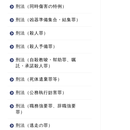
刑法（同時傷害の特例）
刑法（凶器準備集合・結集罪）
刑法（殺人罪）
刑法（殺人予備罪）
刑法（自殺教唆・幇助罪、嘱
託・承諾殺人罪）
刑法（死体遺棄罪等）
刑法（公務執行妨害罪）
刑法（職務強要罪、辞職強要
罪）
刑法（逃走の罪）