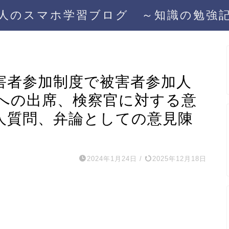
人のスマホ学習ブログ ～知識の勉強
害者参加制度で被害者参加人
への出席、検察官に対する意
人質問、弁論としての意見陳
2024年1月24日
/
2025年12月18日