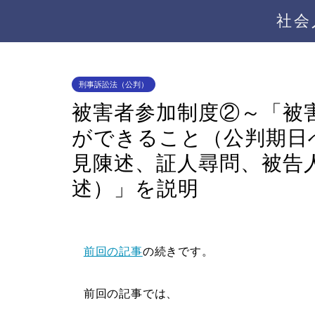
社会
刑事訴訟法（公判）
被害者参加制度②～「被
ができること（公判期日
見陳述、証人尋問、被告
述）」を説明
前回の記事
の続きです。
前回の記事では、