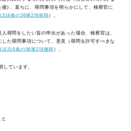
後) 、直ちに、尋問事項を明らかにして、検察官に
316条の36第2項前段
）。
証人尋問をしたい旨の申出があった場合、
検察官は、
にした尋問事項について、意見（尋問を許可すべきな
訴法316条の36第2項後段
）。
明しています。
こと