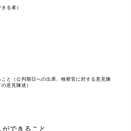
できる者）
ること（公判期日への出席、検察官に対する意見陳
ての意見陳述）
人ができること