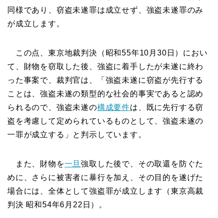
同様であり、窃盗未遂罪は成立せず、強盗未遂罪のみ
が成立します。
この点、東京地裁判決（昭和55年10月30日）におい
て、財物を窃取した後、強盗に着手したが未遂に終わ
った事案で、裁判官は、「強盗未遂に窃盗が先行する
ことは、強盗未遂の類型的な社会的事実であると認め
られるので、強盗未遂の
構成要件
は、既に先行する窃
盗を考慮して定められているものとして、強盗未遂の
一罪が成立する」と判示しています。
また、財物を
一旦
強取した後で、その取還を防ぐた
めに、さらに被害者に暴行を加え、その目的を遂げた
場合には、全体として強盗罪が成立します（東京高裁
判決 昭和54年6月22日）。