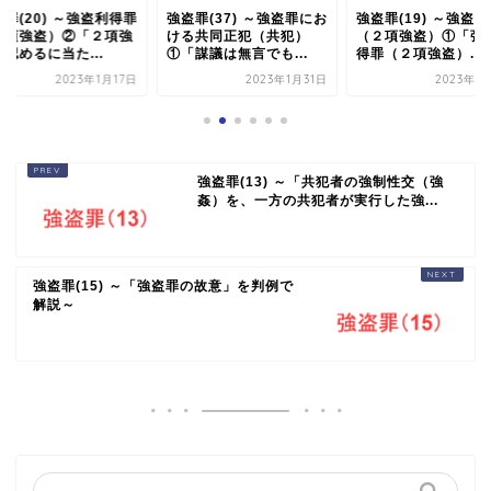
罪(20) ～強盗利得罪
強盗罪(37) ～強盗罪にお
強盗罪(19) ～強盗
２項強盗）②「２項強
ける共同正犯（共犯）
（２項強盗）①「強
認めるに当た...
①「謀議は無言でも...
得罪（２項強盗）...
2023年1月17日
2023年1月31日
2023年1
強盗罪(13) ～「共犯者の強制性交（強
姦）を、一方の共犯者が実行した強...
強盗罪(15) ～「強盗罪の故意」を判例で
解説～