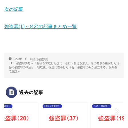
次の記事
強盗罪(1)～(42)の記事まとめ一覧
HOME
刑法（強盗罪）
強盗罪(14) ～「財物を奪取した後に、暴行・脅迫を加え、その奪取を確保した場
合の強盗罪の成否」「窃取後、強盗に着手した場合、強盗罪のみが成立する」を判例
で解説～
過去の記事
（強盗罪）
刑法（強盗罪）
刑法（強盗罪）