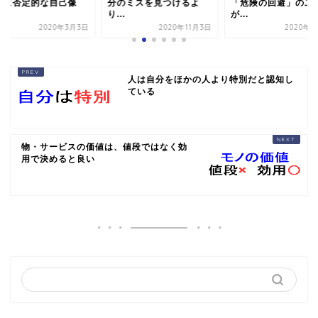
ちに否定的な自己像
分のミスを見つけるよ
「危険の回避」の二
.
り...
が...
2020年3月3日
2020年11月3日
2020年5
人は自分をほかの人より特別だと認知し
ている
物・サービスの価値は、値段ではなく効
用で決めると良い