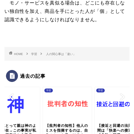
モノ・サービスを真似る場合は、どこにも存在しな
い独自性を加え、商品を手にとった人が「個」として
認識できるようにしなければなりません。
HOME
学習
人の関心事は「違い」
過去の記事
学習
学習
供にとって親は神のよ
【批判者の知性】他人の
【接近と回避の法則
な存在→この事実が私
ミスを指摘するのは、自
間は「快楽への接近