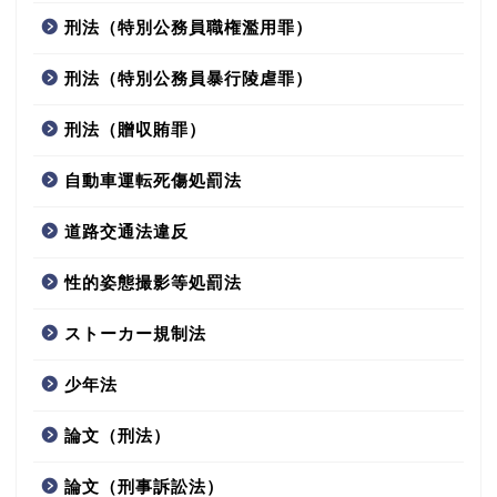
刑法（特別公務員職権濫用罪）
刑法（特別公務員暴行陵虐罪）
刑法（贈収賄罪）
自動車運転死傷処罰法
道路交通法違反
性的姿態撮影等処罰法
ストーカー規制法
少年法
論文（刑法）
論文（刑事訴訟法）