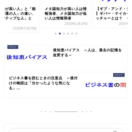
能力が高い人」と「能
メタ認知力が高い人は情
【ギブ・アンド・テ
が普通の人」の違い、
報強者、メタ認知力が低
】ギバー・テイカー
ポジティブな人」と
い人は情報弱者
ッチャーとは？ ～テ.
.
2020年2月29日
2021年
2020年11月25日
後知恵バイアス ～人は、過去の記憶を
改変する～
ビジネス書を読むときの注意点 ～後付
けの物語は「分かったような気にな
る」...