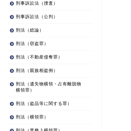
刑事訴訟法（捜査）
刑事訴訟法（公判）
刑法（総論）
刑法（窃盗罪）
刑法（不動産侵奪罪）
刑法（親族相盗例）
刑法（遺失物横領・占有離脱物
横領罪）
刑法（盗品等に関する罪）
刑法（横領罪）
刑法（業務上横領罪）