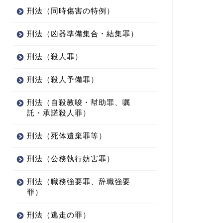
刑法（同時傷害の特例）
刑法（凶器準備集合・結集罪）
刑法（殺人罪）
刑法（殺人予備罪）
刑法（自殺教唆・幇助罪、嘱
託・承諾殺人罪）
刑法（死体遺棄罪等）
刑法（公務執行妨害罪）
刑法（職務強要罪、辞職強要
罪）
刑法（逃走の罪）