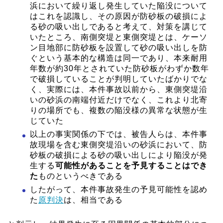
浜において繰り返し発生していた陥没について
はこれを認識し、その原因が防砂板の破損によ
る砂の吸い出しであると考えて、対策を講じて
いたところ、南側突堤と東側突堤とは、ケーソ
ン目地部に防砂板を設置して砂の吸い出しを防
ぐという基本的な構造は同一であり、本来耐用
年数が約30年とされていた防砂板がわずか数年
で破損していることが判明していたばかりでな
く、実際には、本件事故以前から、東側突堤沿
いの砂浜の南端付近だけでなく、これより北寄
りの場所でも、複数の陥没様の異常な状態が生
じていた
以上の事実関係の下では、被告人らは、本件事
故現場を含む東側突堤沿いの砂浜において、防
砂板の破損による砂の吸い出しにより陥没が発
生する
可能性があることを予見することはでき
た
ものというべきである
したがって、本件事故発生の予見可能性を認め
た
原判決
は、相当である