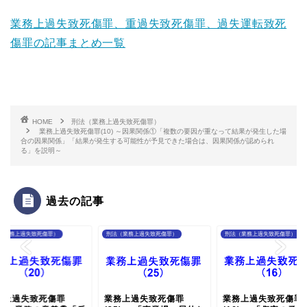
業務上過失致死傷罪、重過失致死傷罪、過失運転致死
傷罪の記事まとめ一覧
HOME
刑法（業務上過失致死傷罪）
業務上過失致死傷罪(10) ～因果関係①「複数の要因が重なって結果が発生した場
合の因果関係」「結果が発生する可能性が予見できた場合は、因果関係が認められ
る」を説明～
過去の記事
（業務上過失致死傷罪）
刑法（業務上過失致死傷罪）
刑法（業務上過失致死傷罪）
務上過失致死傷罪
業務上過失致死傷罪
業務上過失致死傷罪