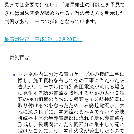
見までは必要ではない」「結果発生の可能性を予見で
きれば因果関係が認められる」旨の考え方を明示した
判例があり、一つの指針となっています。
最高裁決定（平成12年12月20日）
裁判官は、
トンネル内における電力ケーブルの接続工事に
際し、施工資格を有してその工事に当たった被
告人が、ケーブルに特別高圧電流が流れる場合
に発生する誘起電流を接地するための大小２種
類の接地銅板のうちの１種類をＹ分岐接続器に
取り付けるのを怠ったため、右誘起電流が、大
地に流されずに、本来流れるべきでないＹ分岐
接続器本体の半導電層部に流れて炭化導電路を
形成し、長期間にわたり同部分に集中して流れ
続けたことにより、本件火災が発生したもので