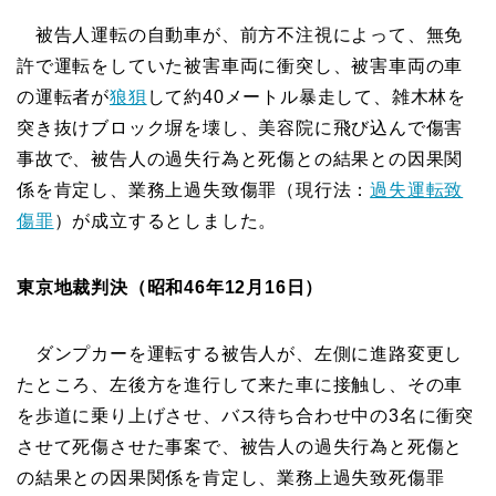
被告人運転の自動車が、前方不注視によって、無免
許で運転をしていた被害車両に衝突し、被害車両の車
の運転者が
狼狽
して約40メートル暴走して、雑木林を
突き抜けブロック塀を壊し、美容院に飛び込んで傷害
事故で、被告人の過失行為と死傷との結果との因果関
係を肯定し、業務上過失致傷罪（現行法：
過失運転致
傷罪
）が成立するとしました。
東京地裁判決（昭和46年12月16日）
ダンプカーを運転する被告人が、左側に進路変更し
たところ、左後方を進行して来た車に接触し、その車
を歩道に乗り上げさせ、バス待ち合わせ中の3名に衝突
させて死傷させた事案で、被告人の過失行為と死傷と
の結果との因果関係を肯定し、業務上過失致死傷罪