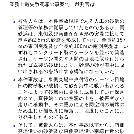
業務上過失致死罪の事案で、裁判官は、
被告人らは、本件事故現場である人工の砂浜の
管理等の業務に従事していたものであるが、同
砂浜は、東側及び南側がかぎ形の突堤に接して
厚さ約2.5ｍの砂層を形成しており、全長約157
ｍの東側突堤及び全長約100ｍの南側突堤は、い
ずれもコンクリート製のケーソンを並べて築造
され、ケーソン間のすき間の目地に取り付けら
れたゴム製防砂板により、砂層の砂が海中に吸
い出されるのを防止する構造になっていた
本件事故は、東側突堤中央付近のケーソン目地
部の防砂板が破損して砂が海中に吸い出される
ことによって砂層内に発生し成長していた深さ
約２ｍ、直径約１ｍの空洞の上を、被害者が小
走りに移動中、その重みによる同空洞の崩壊の
ため生じた陥没孔に転落し、埋没したことによ
り発生したものである
そして、被告人らは、本件事故以前から、南側
突堤沿いの砂浜及び東側突堤沿い南端付近の砂