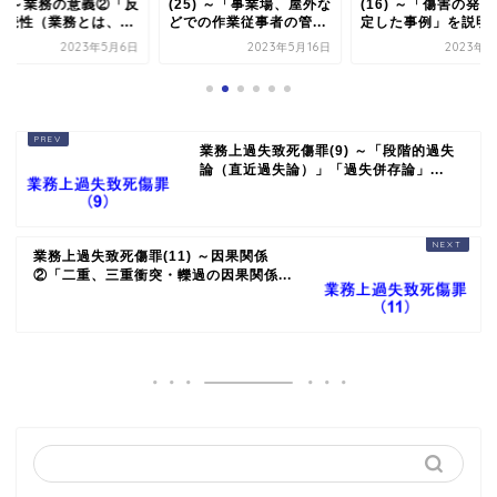
0) ～業務の意義②「反
(25) ～「事業場、屋外な
(16) ～「傷害の発
継続性（業務とは、...
どでの作業従事者の管...
定した事例」を説明
2023年5月6日
2023年5月16日
2023年5
業務上過失致死傷罪(9) ～「段階的過失
論（直近過失論）」「過失併存論」...
業務上過失致死傷罪(11) ～因果関係
②「二重、三重衝突・轢過の因果関係...