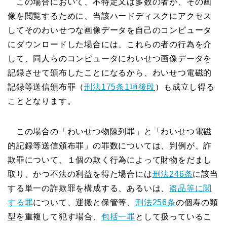
この場合において、不特定又は多数の者が、その画
像を閲覧するために、当該ハードディスクにアクセス
してそのわいせつな画像データを自己のコンピュータ
にダウンロードした場合には、これらの者の行為を介
して、同人らのコンピュータにわいせつ画像データを
記録させて頒布したことになるから、わいせつ電磁的
記録等送信頒布罪（
刑法175条1項後段
）も成立し得る
こととなります。
この場合の「わいせつ物陳列罪」と「わいせつ電磁
的記録等送信頒布罪」の罪数については、判例が、詐
欺罪について、１個の欺く行為によって財物をだまし
取り、かつ不法の利益を得た場合には
刑法246条
に該当
する単一の詐欺罪を構成する、あるいは、
盗品等に関
する罪
について、運搬と保管等、
刑法256条
の個寿の類
型を重複して犯す場合、
包括一罪
として扱っているこ