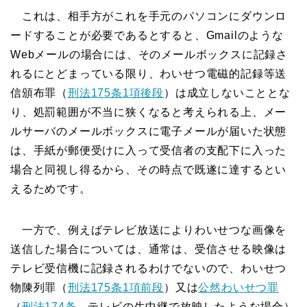
これは、相手方がこれを手元のパソコンにダウンロ
ードすることが必要であるとすると、Gmailのような
Webメールの場合には、そのメールボックスに記録さ
れるにとどまっている限り、わいせつ電磁的記録等送
信頒布罪（
刑法175条1項後段
）は成立しないこととな
り、処罰範囲が不当に狭くなると考えられる上、メー
ルサーバのメールボックスに電子メールが届いた状態
は、手紙が郵便受けに入って受信者の支配下に入った
場合と同視し得るから、その時点で既遂に達するとい
えるためです。
一方で、例えばテレビ放送によりわいせつな画像を
送信した場合については、通常は、受信させる映像は
テレビ受信機に記録されるわけでないので、わいせつ
物陳列罪（
刑法175条1項前段
）又は
公然わいせつ罪
（
刑法174条
、テレビの生中継で放映したような場合）