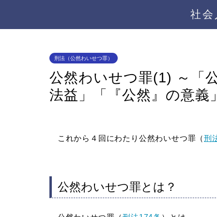
社会
刑法（公然わいせつ罪）
公然わいせつ罪(1) ～
法益」「『公然』の意義
これから４回にわたり公然わいせつ罪（
刑法
公然わいせつ罪とは？