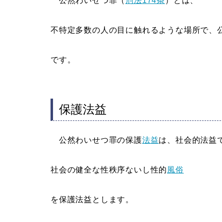
公然わいせつ罪（
刑法174条
）とは、
不特定多数の人の目に触れるような場所で、
です。
保護法益
公然わいせつ罪の保護
法益
は、社会的法益
社会の健全な性秩序ないし性的
風俗
を保護法益とします。