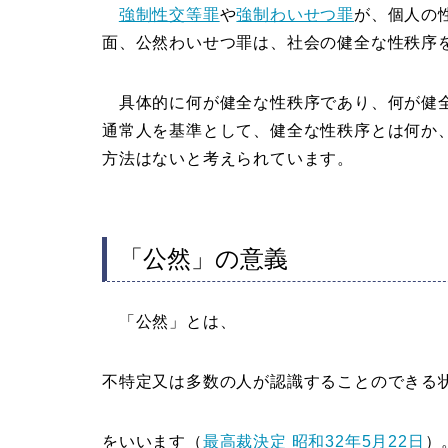
強制性交等罪
や
強制わいせつ罪
が、個人の
面、公然わいせつ罪は、社会の健全な性秩序
具体的に何が健全な性秩序であり、何が健全
通常人を基準として、健全な性秩序とは何か
方法はないと考えられています。
「公然」の意義
「公然」とは、
不特定又は多数の人が認識することのできる
をいいます（
最高裁決定 昭和32年5月22日
）