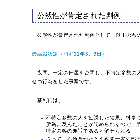
公然性が肯定された判例
公然性が肯定された判例として、以下のも
最高裁決定（昭和31年3月6日）
夜間、一定の部屋を密閉し、不特定多数の人
せつ行為をした事案です。
裁判官は、
不特定多数の人を勧誘した結果、料亭
所為に及んだことが認められるので、
特定の客の趣旨であると解せられる
従って、右所為がたとえ夜間一定の部