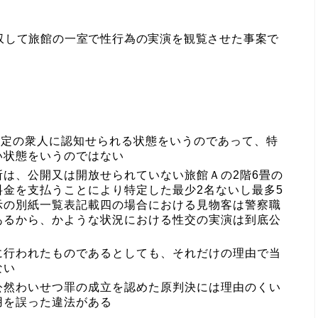
して旅館の一室で性行為の実演を観覧させた事案で
特定の衆人に認知せられる状態をいうのであって、特
い状態をいうのではない
は、公開又は開放せられていない旅館Ａの2階6畳の
金を支払うことにより特定した最少2名ないし最多5
示の別紙一覧表記載四の場合における見物客は警察職
あるから、かような状況における性交の実演は到底公
に行われたものであるとしても、それだけの理由で当
ない
公然わいせつ罪の成立を認めた原判決には理由のくい
用を誤った違法がある