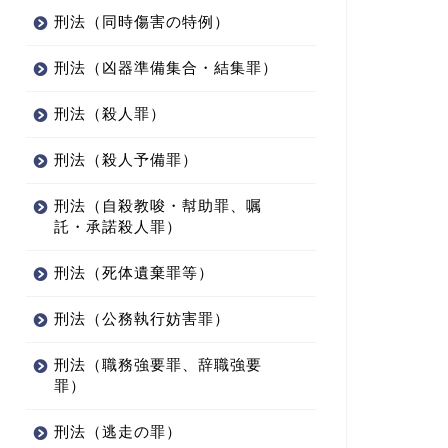
刑法（同時傷害の特例）
刑法（凶器準備集合・結集罪）
刑法（殺人罪）
刑法（殺人予備罪）
刑法（自殺教唆・幇助罪、嘱
託・承諾殺人罪）
刑法（死体遺棄罪等）
刑法（公務執行妨害罪）
刑法（職務強要罪、辞職強要
罪）
刑法（逃走の罪）