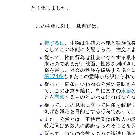
と主張しました。
この主張に対し、裁判官は、
按ずるに
、生物は生殖の本能と種族保
としてこの本能に支配せられ、性交に
従って、性的行為は社会の存在する根
来たのであるが、他面、性欲を刺げき
俗を害し、社会の秩序を破壊する場合
第174条
もまたこの意味から設けられ
従って、同条にいわゆる公然の意味も
て、この趣意を離れ、単に文字の
末節
とを
忘却
するものといわなければなら
従って、この見地に立って同条を解釈
刺げき満足を目的とする行為であって
また、公然とは、不特定又は多数人の
特定又は多数人に認識せられることを
従って、特定の少数人のみの認識し得