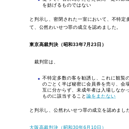
を妨げるものではない
と判示し、密閉された一室において、不特定
て、公然わいせつ罪の成立を認めました。
東京高裁判決（昭和33年7月23日）
裁判官は、
不特定多数の客を勧誘し、これに観覧
のごとく半ば秘密に会員券を売り、会
互に分からず、未成年者は入場しなか
ものに該当すること
論をまたない
と判示し、公然わいせつ罪の成立を認めまし
大阪高裁判決（昭和30年6月10日）