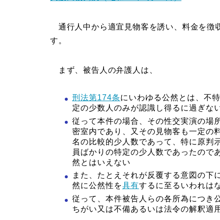
通行人中から適宜見物客を誘い、料金を徴収
す。
まず、被告人の弁護人は、
刑法第174条
にいわゆる公然とは、不
定の少数人のみが認識し得るに過ぎな
従って本件の場合、その性交実演の場所
密室内であり、又その見物客も一定の料
名の比較的少人数であって、特に原判
員ばかりの特定の少人数であったので
然とはいえない
また、たとえそれが反覆する意図の下
然に公然性を
具有
するに至るいわれは
従って、本件被告人らの各所為につき
ちがい又は不備あるいは法令の解釈適