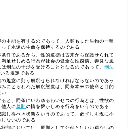
存の本能を有するのであって、人類もまた生物の一種
よって永遠の生命を保持するのである
本条件であるから、性的道徳は古来から保護せられて
し満足せしめる行為が社会の健全な性感情、善良な風
には刑法の干渉を受けることとなるのであって、
刑法
ている規定である
右の趣意に則り解釈せられなければならないのであっ
のみにとらわれた解釈態度は、同条本来の使命と目的
ない
すると、同条にいわゆるわいせつの行為とは、性欲の
、他人に
羞恥
の情を懐かしめる行為をいうのである
認識し得べき状態をいうのであって、必ずしも現に不
要しないのである
る状態においては、原則として公然とはいい得ないの