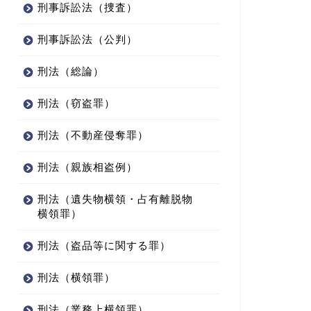
刑事訴訟法（捜査）
刑事訴訟法（公判）
刑法（総論）
刑法（窃盗罪）
刑法（不動産侵奪罪）
刑法（親族相盗例）
刑法（遺失物横領・占有離脱物
横領罪）
刑法（盗品等に関する罪）
刑法（横領罪）
刑法（業務上横領罪）