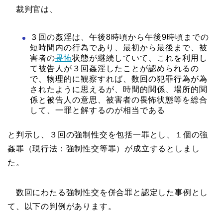
裁判官は、
３回の姦淫は、午後8時頃から午後9時頃までの
短時間内の行為であり、最初から最後まで、被
害者の
畏怖
状態が継続していて、これを利用し
て被告人が３回姦淫したことが認められるの
で、物理的に観察すれば、数回の犯罪行為が為
されたように思えるが、時間的関係、場所的関
係と被告人の意思、被害者の畏怖状態等を総合
して、一罪と解するのが相当である
と判示し、３回の強制性交を包括一罪とし、１個の強
姦罪（現行法：強制性交等罪）が成立するとしまし
た。
数回にわたる強制性交を併合罪と認定した事例とし
て、以下の判例があります。