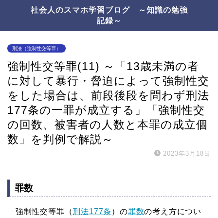
社会人のスマホ学習ブログ ～知識の勉強
記録～
刑法（強制性交等罪）
強制性交等罪(11) ～「13歳未満の者
に対して暴行・脅迫によって強制性交
をした場合は、前段後段を問わず刑法
177条の一罪が成立する」「強制性交
の回数、被害者の人数と本罪の成立個
数」を判例で解説～
2023年3月18日
罪数
強制性交等罪（
刑法177条
）の
罪数
の考え方につい