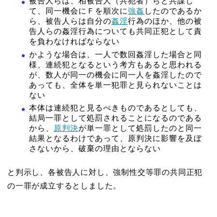
被告人らは、相被告人（共犯者）らと共謀し
て、同一機会にＦを順次に
強姦
したのであるか
ら、被告人らは自分の
姦淫
行為のほか、他の被
告人らの姦淫行為についても共同正犯として責
を負わなければならない
かような場合は、一人で数回姦淫した場合と同
様、連続犯となるという考方もあると思われる
が、数人が同一の機会に同一人を姦淫したので
あっても、全体を単一犯罪と見られないことは
ない
本体は連続犯と見るべきものであるとしても、
結局一罪として処罰されることになるのである
から、
原判決
が単一罪として処罰したのと同一
結果となるわけであって、原判決に影響を及ぼ
さないから、破棄の理由とならない
と判示し、各被告人に対し、強制性交等罪の共同正犯
の一罪が成立するとしました。