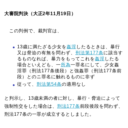
大審院判決（大正2年11月19日）
この判例で、裁判官は、
13歳に満たざる少女を
姦淫
したるときは、暴行
又は脅迫の有無を問わず、
刑法第177条
に該当す
るものなれば、暴力をもってこれを
姦淫
したる
場合といえども、一
所為
一罪名にして、少女姦
淫罪（刑法177条後段）と強姦罪（刑法177条前
段）とのニ罪名に触れるものに非ず
従って、
刑法第54条
の適用なし
と判示し、13歳未満の者に対し、暴行・脅迫によって
強制性交をした場合は、
刑法177条
前段後段を問わず、
刑法177条の一罪が成立するとしました。