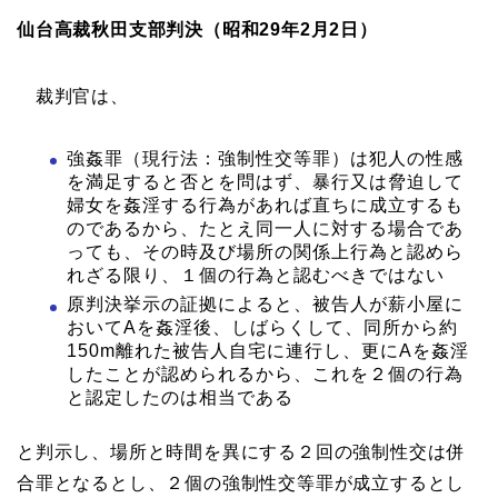
仙台高裁秋田支部判決（昭和29年2月2日）
裁判官は、
強姦罪（現行法：強制性交等罪）は犯人の性感
を満足すると否とを問はず、暴行又は脅迫して
婦女を姦淫する行為があれば直ちに成立するも
のであるから、たとえ同一人に対する場合であ
っても、その時及び場所の関係上行為と認めら
れざる限り、１個の行為と認むべきではない
原判決挙示の証拠によると、被告人が薪小屋に
おいてAを姦淫後、しばらくして、同所から約
150m離れた被告人自宅に連行し、更にAを姦淫
したことが認められるから、これを２個の行為
と認定したのは相当である
と判示し、場所と時間を異にする２回の強制性交は併
合罪となるとし、２個の強制性交等罪が成立するとし