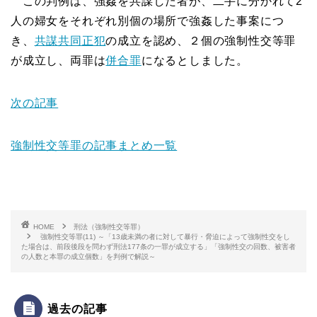
この判例は、強姦を共謀した者が、二手に分かれて2
人の婦女をそれぞれ別個の場所で強姦した事案につ
き、
共謀共同正犯
の成立を認め、２個の強制性交等罪
が成立し、両罪は
併合罪
になるとしました。
次の記事
強制性交等罪の記事まとめ一覧
HOME
刑法（強制性交等罪）
強制性交等罪(11) ～「13歳未満の者に対して暴行・脅迫によって強制性交をし
た場合は、前段後段を問わず刑法177条の一罪が成立する」「強制性交の回数、被害者
の人数と本罪の成立個数」を判例で解説～
過去の記事