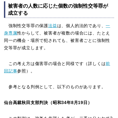
被害者の人数に応じた個数の強制性交等罪が
成立する
強制性交等罪の保護
法益
は、個人的法的であり、
一
身専属
性からして、被害者が複数の場合には、たとえ
同一の機会・場所で犯されても、被害者ごとに強制性
交等罪が成立します。
この考え方は傷害罪の場合と同様です（詳しくは
前
回記事
参照）。
参考となる判例として、以下のものがあります。
仙台高裁秋田支部判決（昭和34年8月19日）