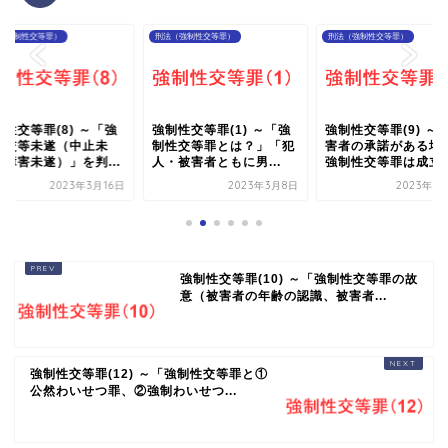
（強制性交等罪）
刑法（強制性交等罪）
刑法（強制性交等罪）
性交等罪(8) ～「強
強制性交等罪(1) ～「強
強制性交等罪(9) ～
性交等未遂（中止未
制性交等罪とは？」「犯
害者の承諾がある場
、障害未遂）」を判...
人・被害者ともに男...
強制性交等罪は成立..
2023年3月16日
2023年3月8日
2023年3
強制性交等罪(10) ～「強制性交等罪の故
意（被害者の年齢の認識、被害者...
強制性交等罪(12) ～「強制性交等罪と①
公然わいせつ罪、②強制わいせつ...