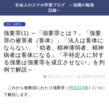
社会人のスマホ学習ブログ ～知識の勉強
記録～
刑法（強要罪）
強要罪(1) ～「強要罪とは？」「強要
罪の被害者（客体）」「法人は客体に
ならない」「幼者、精神薄弱者、精神
病者は客体になる」「不特定人に対す
る強要は強要罪を成立させない」を判
例で解説～
2022年11月17日
/
2023年1月22日
これから複数回にわたり強要罪（
刑法223条
）につい
て解説します。