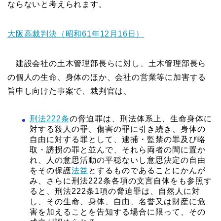
ならないと考えられます。
大阪高裁判決（昭和61年12月16日）
建設会社の土木管理部長らに対し、土木管理部長ら
の個人の生命、身体のほか、会社の営業等に加害する
旨申し向けた事案で、裁判官は、
刑法222条
の脅迫罪は、刑法体系上、生命身体に
対する殺人の罪、傷害の罪に引き続き、身体の
自由に対する罪として、逮捕・監禁の罪及び略
取・誘拐の罪と並んで、それら両者の間に置か
れ、人の意思活動の平穏ないし意思決定の自由
をその保護
法益
とするものであることにかんが
み、さらに刑法222条各項の文言自体をも参照す
ると、刑法222条1項の脅迫罪は、自然人に対
し、その生命、身体、自由、名誉又は財産に危
害を加えることを告知する場合に限って、その