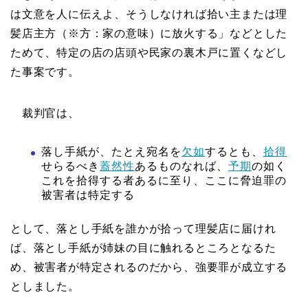
は文意を人に伝えよ、そうしなければ拾い主または理
髪店主方（※方：家の意味）に放火する」などとした
ためて、特定の店の店頭や民家の裏木戸に置くなどし
た事案です。
裁判官は、
落し手紙が、たとえ宛名を
欠如
するとも、
拾得
せらるべき
蓋然性
あるものなれば、
予期
の如く
これを拾得する者あるに至り、ここに脅迫罪の
被害者は特定する
として、落とし手紙を誰かが拾って理髪店に届けれ
ば、落とし手紙が姉妹の目に触れるところとなるた
め、被害者が特定されるのだから、強要罪が成立する
としました。