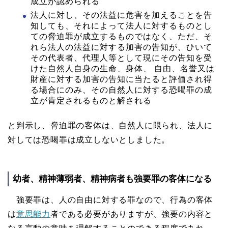
成立が認められる
法人に対し、その法益に危害を加えることを告
知しても、それによって法人に対するものとし
ての脅迫罪が成立するものではなく、ただ、そ
れら法人の法益に対する加害の告知が、ひいて
その代表者、代理人等として現にその告知を受
けた自然人自身の生命、身体、 自由、名誉又は
財産に対する加害の告知に当たると評価され得
る場合にのみ、その自然人に対する恐喝罪の成
立が肯定されるものと解される
と判示し、脅迫罪の客体は、自然人に限られ、法人に
対しては恐喝罪は成立しないとしました。
幼者、精神薄弱者、精神病者も強要罪の客体になる
強要罪は、人の自由に対する罪なので、行為の客体
は
意思能力
者である必要がありますが、強要の内容と