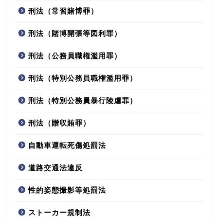
刑法（常習賭博罪）
刑法（賭博開張等図利罪）
刑法（公務員職権濫用罪）
刑法（特別公務員職権濫用罪）
刑法（特別公務員暴行陵虐罪）
刑法（贈収賄罪）
自動車運転死傷処罰法
道路交通法違反
性的姿態撮影等処罰法
ストーカー規制法