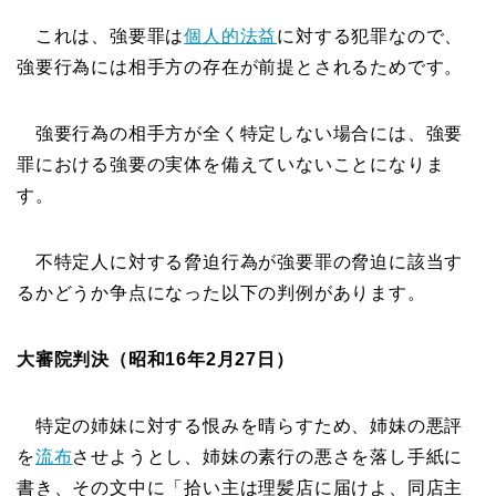
これは、強要罪は
個人的法益
に対する犯罪なので、
強要行為には相手方の存在が前提とされるためです。
強要行為の相手方が全く特定しない場合には、強要
罪における強要の実体を備えていないことになりま
す。
不特定人に対する脅迫行為が強要罪の脅迫に該当す
るかどうか争点になった以下の判例があります。
大審院判決（昭和16年2月27日）
特定の姉妹に対する恨みを晴らすため、姉妹の悪評
を
流布
させようとし、姉妹の素行の悪さを落し手紙に
書き、その文中に「拾い主は理髪店に届けよ、同店主