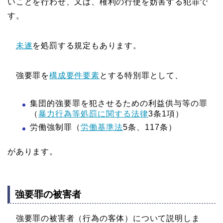
いことを行わせ、又は、権利の行使を妨害する犯罪で
す。
未遂
を処罰する規定もあります。
強要罪を
構成要件要素
とする特別罪として、
集団的強要罪を犯させるための利益供与等の罪
（
暴力行為等処罰に関する法律
3条1項）
労働強制罪（
労働基準法
5条、117条）
があります。
強要罪の被害者
強要罪の被害者（行為の客体）について説明しま