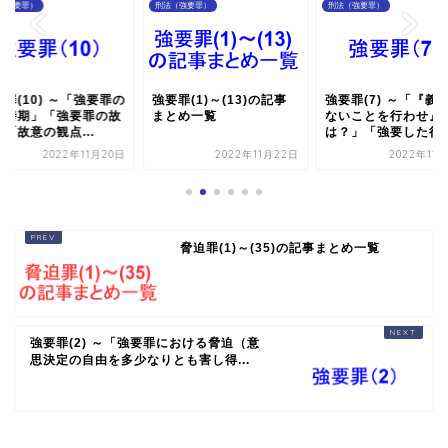
（強要罪）
刑法（強要罪）
刑法（強要罪）
罪(10) ～「強要罪の
強要罪(1)～(13)の記事
強要罪(7) ～「『義
遂時期」「強要罪の故
まとめ一覧
ないことを行わせ』
「故意の観点...
は？」「強要した行為.
2022年11月20日
2022年11月22日
2022年11
脅迫罪(1)～(35)の記事まとめ一覧
強要罪(2) ～「強要罪における脅迫（意
思決定の自由を多少なりとも害し得...