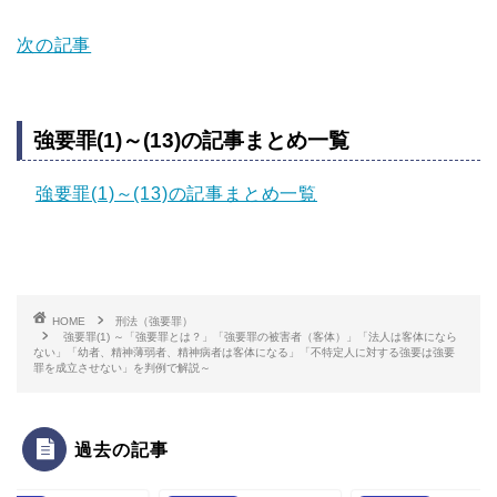
次の記事
強要罪(1)～(13)の記事まとめ一覧
強要罪(1)～(13)の記事まとめ一覧
HOME
刑法（強要罪）
強要罪(1) ～「強要罪とは？」「強要罪の被害者（客体）」「法人は客体になら
ない」「幼者、精神薄弱者、精神病者は客体になる」「不特定人に対する強要は強要
罪を成立させない」を判例で解説～
過去の記事