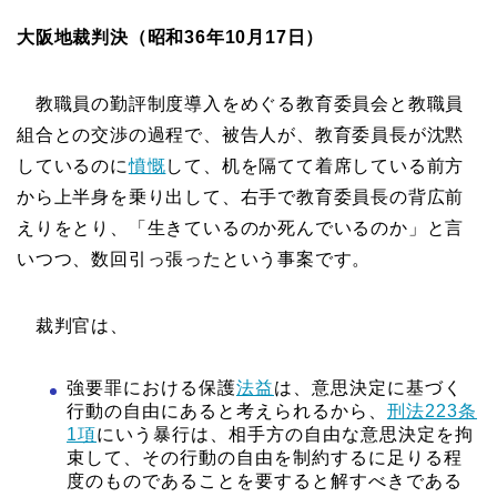
大阪地裁判決（昭和36年10月17日）
教職員の勤評制度導入をめぐる教育委員会と教職員
組合との交渉の過程で、被告人が、教育委員長が沈黙
しているのに
憤慨
して、机を隔てて着席している前方
から上半身を乗り出して、右手で教育委員長の背広前
えりをとり、「生きているのか死んでいるのか」と言
いつつ、数回引っ張ったという事案です。
裁判官は、
強要罪における保護
法益
は、意思決定に基づく
行動の自由にあると考えられるから、
刑法223条
1項
にいう暴行は、相手方の自由な意思決定を拘
束して、その行動の自由を制約するに足りる程
度のものであることを要すると解すべきである