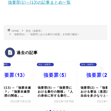
強要罪(1)～(13)の記事まとめ一覧
HOME
刑法（強要罪）
強要罪(4) ～「強要罪における暴行の程度」を判例で解説～
過去の記事
（強要罪）
刑法（強要罪）
刑法（強要罪）
罪(13) ～「強要未遂
強要罪(5) ～「強要罪に
強要罪(2) ～「強要
とは？」「強要未遂罪
おける暴行の態様」「人
おける脅迫（意思決
迫罪の関係」...
の身体に対する暴行...
自由を多少なりとも..
2022年11月22日
2022年11月19日
2022年11