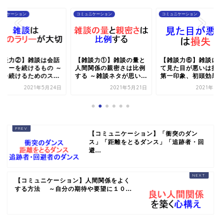
ュニケーション
コミュニケーション
コミュニケーション
雑談力②】雑談は会話
【雑談力①】雑談の量と
【雑談力⑥】雑談に
ラリーを続けるもの ～
人間関係の親密さは比例
て見た目が悪いは損失
談を続けるためのス...
する ～雑談ネタが思い...
第一印象、初頭効果を.
2021年5月24日
2021年5月21日
2021年5
【コミュニケーション】「衝突のダン
ス」「距離をとるダンス」「追跡者・回
避...
【コミュニケーション】人間関係をよく
する方法 ～自分の期待や要望に１０...