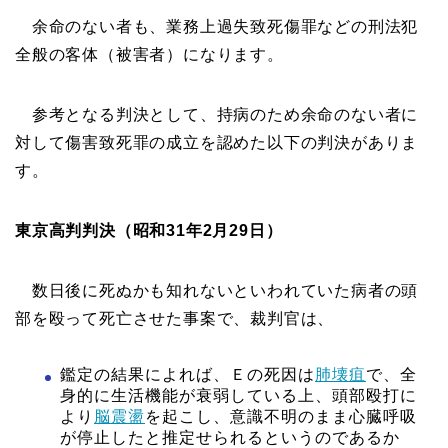
余命のない者も、業務上過失致死傷罪などの刑法犯
全般の客体（被害者）になります。
参考となる判決として、持病のため余命のない者に
対して傷害致死罪の成立を認めた以下の判決がありま
す。
東京高判判決（昭和31年2月29日）
数日後に死ぬかも知れないといわれていた病者の頭
部を殴って死亡させた事案で、裁判官は、
鑑定の結果によれば、Ｅの死因は
肺壊疽
で、全
身的に生活機能が衰弱している上、頭部殴打に
より
脳震盪
を起こし、意識不明のまま心臓呼吸
が停止したと推定せられるというのであるか