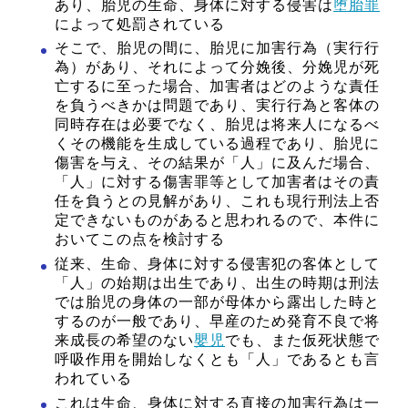
あり、胎児の生命、身体に対する侵害は
堕胎罪
によって処罰されている
そこで、胎児の間に、胎児に加害行為（実行行
為）があり、それによって分娩後、分娩児が死
亡するに至った場合、加害者はどのような責任
を負うべきかは問題であり、実行行為と客体の
同時存在は必要でなく、胎児は将来人になるべ
くその機能を生成している過程であり、胎児に
傷害を与え、その結果が「人」に及んだ場合、
「人」に対する傷害罪等として加害者はその責
任を負うとの見解があり、これも現行刑法上否
定できないものがあると思われるので、本件に
おいてこの点を検討する
従来、生命、身体に対する侵害犯の客体として
「人」の始期は出生であり、出生の時期は刑法
では胎児の身体の一部が母体から露出した時と
するのが一般であり、早産のため発育不良で将
来成長の希望のない
嬰児
でも、また仮死状態で
呼吸作用を開始しなくとも「人」であるとも言
われている
これは生命、身体に対する直接の加害行為は一