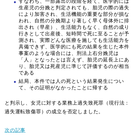
すなわち、一部露出の段階を経て、医学的には
生産児の分娩と判定されても、胎児の際の過失
により加害され、生活機能の重要な部分が損な
われ、自然の分娩期より著しく早く母体外に排
出され（早産）、生活能力もなく、自然の成り
行きとして出産後、短時間で死に至ることが予
測され、実際どんな医療を施しても生活能力を
具備できず、医学的にも死の結果を生じた本件
事案のような場合には、刑法上右分娩児は
「人」となったとは言えず、胎児の延長上にあ
り、胎児又は死産児に準じて評価するのが相当
である
結局、本件では人の死という結果発生につい
て、その証明がなかったことに帰する
と判示し、女児に対する業務上過失致死罪（現行法：
過失運転致傷罪）の成立を否定しました。
次の記事