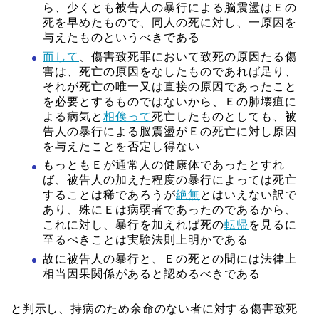
ら、少くとも被告人の暴行による脳震盪はＥの
死を早めたもので、同人の死に対し、一原因を
与えたものというべきである
而して
、傷害致死罪において致死の原因たる傷
害は、死亡の原因をなしたものであれば足り、
それが死亡の唯一又は直接の原因であったこと
を必要とするものではないから、Ｅの肺壊疽に
よる病気と
相俟って
死亡したものとしても、被
告人の暴行による脳震盪がＥの死亡に対し原因
を与えたことを否定し得ない
もっともＥが通常人の健康体であったとすれ
ば、被告人の加えた程度の暴行によっては死亡
することは稀であろうが
絶無
とはいえない訳で
あり、殊にＥは病弱者であったのであるから、
これに対し、暴行を加えれば死の
転帰
を見るに
至るべきことは実験法則上明かである
故に被告人の暴行と、Ｅの死との間には法律上
相当因果関係があると認めるべきである
と判示し、持病のため余命のない者に対する傷害致死