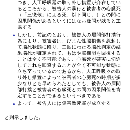
つき、人工呼吸器の取り外し措置が介在してい
るところから、被告人の暴行と被害者の心臓死
（「三徴候」による死、以下同じ。）との間に
因果関係があるというにはなお疑問が残ると主
張する
しかし、前記のとおり、被告人の眉間部打撲行
為により、被害者は、びまん性脳損傷を惹起し
て脳死状態に陥り、二度にわたる脳死判定の結
果脳死が確定されて、もはや脳機能を回復する
ことは全く不可能であり、心臓死が確実に切迫
してこれを回避することが全く不可能な状態に
立ち至っているのであるから、人工呼吸器の取
り外し措置によって被害者の心臓死の時期が多
少なりとも早められたとしても、被告人の眉間
部打撲と被害者の心臓死との間の因果関係を肯
定することができるというべきである
よって、被告人には傷害致死罪が成立する
と判示しました。