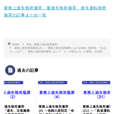
業務上過失致死傷罪、重過失致死傷罪、過失運転致死
傷罪の記事まとめ一覧
HOME
刑法（業務上過失致死傷罪）
業務上過失致死傷罪(14) ～「業務上過失致死傷罪における客体（被害者）である
『人』とは？」「業務上過失致死傷罪において『人』が争点となった事例」を説明～
過去の記事
（業務上過失致死傷罪）
刑法（業務上過失致死傷罪）
刑法（業務上過失致死傷罪）
務上過失致死傷罪
業務上過失致死傷罪
業務上過失致死傷罪
) ～「過失、注意義務
(4) ～信頼の原則②「信
(21) ～「鉄道運転