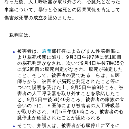
なった後、人工呼吸器が取り外され、心臓死となった
事案について、暴行と心臓死との因果関係を肯定して
傷害致死罪の成立を認めました。
裁判官は、
被害者は、
眉間
部打撲によるびまん性脳損傷に
より脳死状態に陥り、9月3日午後7時に第1回目
の脳死判定がなされ、次いで9月4日午後7時35分
に第2回目の脳死判定がなされ、脳死が確定した
こと、そして、被害者の妻であるＩらは、Ｅ医
師らから、被害者が脳死と判定されたこと等に
ついて説明を受けた上、9月5日午前9時ころ、被
害者の人工呼吸器を取り外すことを承諾したこ
と、9月5日午後5時40分ころ、被害者の家族の立
会いの下に、Ｅ医師により被害者の人工呼吸器
が取り外され、9月5日午後6時ころ、被害者の心
臓停止が確認されたことが認められる
そこで、弁護人は、被害者が心臓停止に至るに