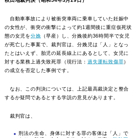
秋田地裁判決（昭和54年3月29日）
自動車事故により被衝突車両に乗車していた妊娠中
の女性が、衝突の衝撃によって約1週間後に重症仮死状
態の女児を
分娩
（早産）し、分娩後約36時間半で女児
が死亡した事案で、裁判官は、分娩児は「人」となっ
たとはいえず、胎児の延長線上にあるとして、女児に
対する業務上過失致死罪（現行法：
過失運転致傷罪
）
の成立を否定した事例です。
なお、この判決については、上記最高裁決定と整合
するか疑問であるとする学説の意見があります。
裁判官は、
刑法の生命、身体に対する罪の客体は「人」で