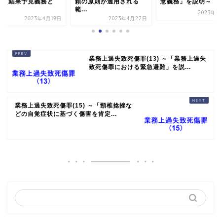
反（結果予見義務と
頼の原則が適用される
意義務」を説明～
.
範...
2023年5
2023年4月19日
2023年4月22日
業務上過失致死傷罪(13) ～「業務上過失
致死傷罪における緊急避難」を説...
業務上過失致死傷罪(15) ～「頸椎捻挫な
どの自覚症状に基づく傷害を肯定...