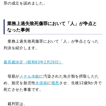
罪の成立を認めました。
業務上過失致死傷罪において「人」が争点と
なった事例
業務上過失致死傷罪において「人」が争点となった
判決を紹介します。
最高裁決定（昭和63年2月29日）
母親が
メチル水銀
に汚染された魚介類を摂取したた
め、胎児を胎児性
水俣病
に
罹患
させ、生後12歳9か月で
死亡させた事案です。
裁判官は、