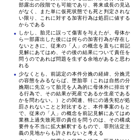
部露出の段階でも可能であり、将来成長の見込
がなく、また単に仮死状態でも死と判定されな
い限り、これに対する加害行為は処罰に値する
からである
しかし、胎児に誤って傷害を与えたが、母体か
ら一部露出した後には何らの加害行為が存在し
ないときに、従来の「人」の概念を直ちに前記
見解にあてはめ、その後の結果について責任を
問うのであれば問題を生ずる余地があると思わ
れる
少なくとも、前認定の本件分娩の経緯、分娩児
の容態をみるならば、堕胎罪（これは自然の分
娩期に先立って胎児を人為的に母体外に排出す
る行為で、その結果が死産であるか生産である
かを問わない。）との関連、特にの過失犯が処
罰されないことと対比すると、本件事案のもと
で、従来の「人」の概念を前記見解にあてはめ
業務上過失致死罪の責任を問うのは、その構成
要件を不当に拡大解釈するもので、罪刑法定主
義の見地からも許されないと考える