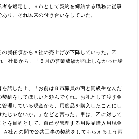
者を選定し、Ｂ市として契約を締結する職務に従事
であり、それ以来の付き合いをしていた。
その就任頃からＡ社の売上げが下降していった。乙
され、社長から、「６月の営業成績が向上しなかった場
容を話した上、「お前はＢ市職員の丙と同級生なんだ
の契約をしてほしいと頼んでくれ。お礼として渡す金
に管理している現金から、用度品を購入したことにし
けたじゃないか。」などと言った。甲は、乙に対して
ことを目的として、自己が管理する用度品購入用現金
で、Ａ社との間で公共工事の契約をしてもらえるよう丙