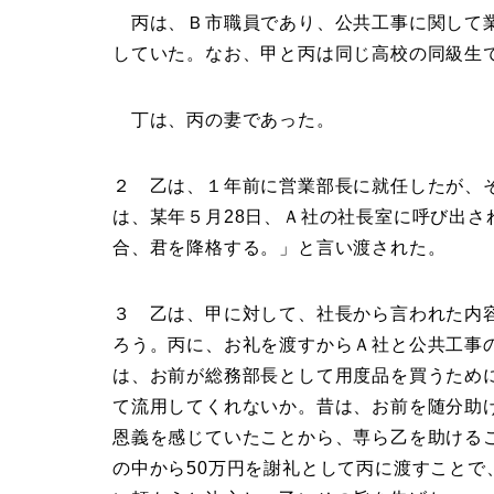
丙は、Ｂ市職員であり、公共工事に関して業
していた。なお、甲と丙は同じ高校の同級生
丁は、丙の妻であった。
２ 乙は、１年前に営業部長に就任したが、
は、某年５月28日、Ａ社の社長室に呼び出
合、君を降格する。」と言い渡された。
３ 乙は、甲に対して、社長から言われた内
ろう。丙に、お礼を渡すからＡ社と公共工事
は、お前が総務部長として用度品を買うため
て流用してくれないか。昔は、お前を随分助
恩義を感じていたことから、専ら乙を助ける
の中から50万円を謝礼として丙に渡すこと