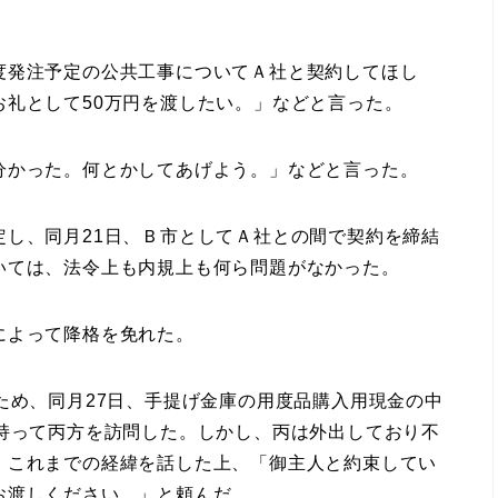
度発注予定の公共工事についてＡ社と契約してほし
礼として50万円を渡したい。」などと言った。
かった。何とかしてあげよう。」などと言った。
し、同月21日、Ｂ市としてＡ社との間で契約を締結
いては、法令上も内規上も何ら問題がなかった。
によって降格を免れた。
ため、同月27日、手提げ金庫の用度品購入用現金の中
を持って丙方を訪問した。しかし、丙は外出しており不
、これまでの経緯を話した上、「御主人と約束してい
お渡しください。」と頼んだ。