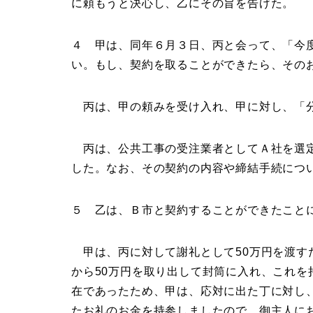
に頼もうと決心し、乙にその旨を告げた。
４ 甲は、同年６月３日、丙と会って、「今
い。もし、契約を取ることができたら、そのお
丙は、甲の頼みを受け入れ、甲に対し、「分
丙は、公共工事の受注業者としてＡ社を選定
した。なお、その契約の内容や締結手続につ
５ 乙は、Ｂ市と契約することができたこと
甲は、丙に対して謝礼として50万円を渡す
から50万円を取り出して封筒に入れ、これ
在であったため、甲は、応対に出た丁に対し
たお礼のお金を持参しましたので、御主人に