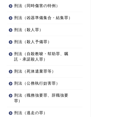
刑法（同時傷害の特例）
刑法（凶器準備集合・結集罪）
刑法（殺人罪）
刑法（殺人予備罪）
刑法（自殺教唆・幇助罪、嘱
託・承諾殺人罪）
刑法（死体遺棄罪等）
刑法（公務執行妨害罪）
刑法（職務強要罪、辞職強要
罪）
刑法（逃走の罪）