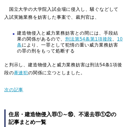
国立大学の大学院入試会場に侵入し、騒ぐなどして
入試実施業務を妨害した事案で、裁判官は、
建造物侵入と威力業務妨害との間には、手段結
果の関係があるので、
刑法第54条第1項後段
、
10
条
により、一罪として犯情の重い威力業務妨害
の罪の刑をもって処断する
と判示し、建造物侵入と威力業務妨害は刑法54条1項後
段の
牽連犯
の関係に立つとしました。
次の記事
住居・建造物侵入罪①～⑯、不退去罪①②の
記事まとめ一覧