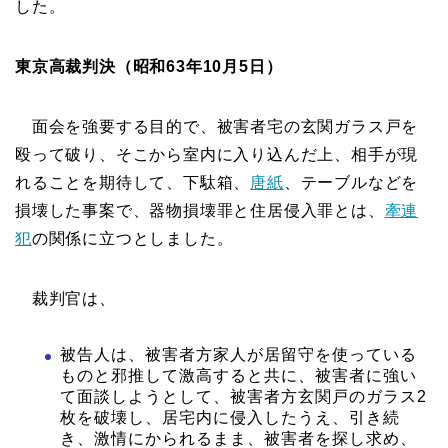
した。
東京高裁判決（昭和63年10月5日）
面会を強要する目的で、被害者宅の玄関ガラス戸を
殴って破り、そこから室内に入り込んだ上、相手が現
れることを期待して、下駄箱、
唐紙
、テーブルなどを
損壊した事案で、器物損壊罪と住居侵入罪とは、
牽連
犯
の関係に立つとしました。
裁判官は、
被告人は、被害者方家人が居留守を使っている
ものと邪推して激高すると共に、被害者に強い
て面談しようとして、被害者方玄関戸のガラス2
枚を破壊し、居宅内に侵入したうえ、引き続
き、激情にかられるまま、被害者を探し求め、