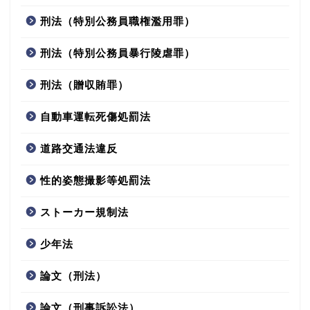
刑法（特別公務員職権濫用罪）
刑法（特別公務員暴行陵虐罪）
刑法（贈収賄罪）
自動車運転死傷処罰法
道路交通法違反
性的姿態撮影等処罰法
ストーカー規制法
少年法
論文（刑法）
論文（刑事訴訟法）