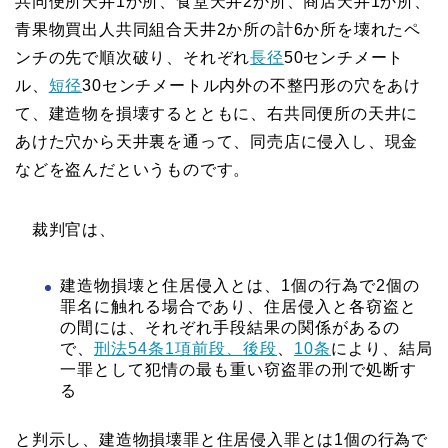
共同便所天井1か所、食堂天井2か所、商店天井1か所、
青果物買出人共同組合天井2か所の計6か所を壊れたペ
ンチの先で順次破り、それぞれ
長径
50センチメート
ル、
短径
30センチメートル内外の不整円形の穴をあけ
て、建造物を損壊するとともに、右共同便所の天井に
あけた穴から天井裏を通って、同売店に侵入し、現金
などを盗んだというものです。
裁判官は、
建造物損壊と住居侵入とは、1個の行為で2個の
罪名に触れる場合であり、住居侵入と各窃盗と
の間には、それぞれ手段結果の関係があるの
で、
刑法54条1項前段、後段
、
10条
により、結局
一罪として犯情の最も重い窃盗罪の刑で処断す
る
と判示し、建造物損壊罪と住居侵入罪とは1個の行為で