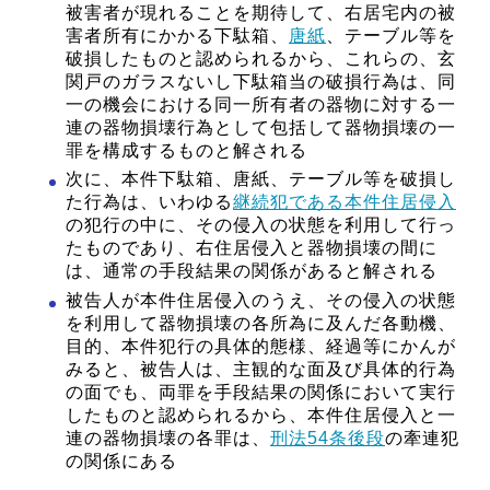
被害者が現れることを期待して、右居宅内の被
害者所有にかかる下駄箱、
唐紙
、テーブル等を
破損したものと認められるから、これらの、玄
関戸のガラスないし下駄箱当の破損行為は、同
一の機会における同一所有者の器物に対する一
連の器物損壊行為として包括して器物損壊の一
罪を構成するものと解される
次に、本件下駄箱、唐紙、テーブル等を破損し
た行為は、いわゆる
継続犯である本件住居侵入
の犯行の中に、その侵入の状態を利用して行っ
たものであり、右住居侵入と器物損壊の間に
は、通常の手段結果の関係があると解される
被告人が本件住居侵入のうえ、その侵入の状態
を利用して器物損壊の各所為に及んだ各動機、
目的、本件犯行の具体的態様、経過等にかんが
みると、被告人は、主観的な面及び具体的行為
の面でも、両罪を手段結果の関係において実行
したものと認められるから、本件住居侵入と一
連の器物損壊の各罪は、
刑法54条後段
の牽連犯
の関係にある