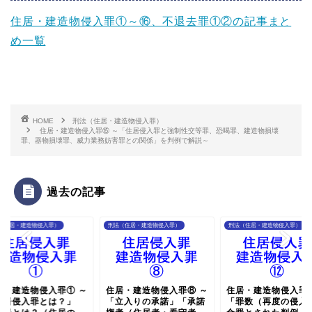
住居・建造物侵入罪①～⑯、不退去罪①②の記事まと
め一覧
HOME
刑法（住居・建造物侵入罪）
住居・建造物侵入罪⑮ ～「住居侵入罪と強制性交等罪、恐喝罪、建造物損壊
罪、器物損壊罪、威力業務妨害罪との関係」を判例で解説～
過去の記事
（住居・建造物侵入罪）
刑法（住居・建造物侵入罪）
刑法（住居・建造物侵入罪）
居・建造物侵入罪① ～
住居・建造物侵入罪⑧ ～
住居・建造物侵入罪⑫
住居侵入罪とは？」
「立入りの承諾」「承諾
「罪数（再度の侵入