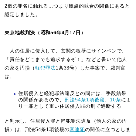
2個の罪名に触れる…つまり観点的競合の関係にあると
認定しました。
東京地裁判決（昭和56年4月17日）
人の住居に侵入して、玄関の板壁にサインペンで、
「責任をどこまでも追求するぞ！」などと書いて他人
の家を汚損（
軽犯罪法
1条33号）した事案で、裁判官
は、
住居侵入と軽犯罪法違反との間には、手段結果
の関係があるので、
刑法54条1項後段
、
10条
によ
り一罪として重い住居侵入罪の刑で処断する
と判示し、住居侵入罪と軽犯罪法違反（他人の家の汚
損）は、刑法54条1項後段の
牽連犯
の関係に立つとしま