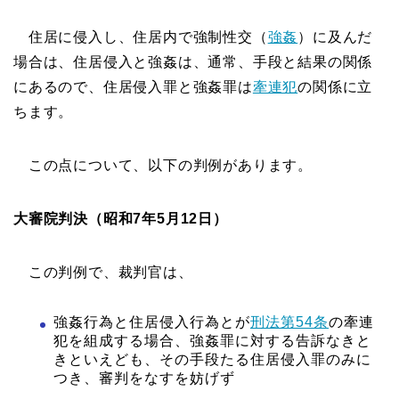
住居に侵入し、住居内で強制性交（
強姦
）に及んだ
場合は、住居侵入と強姦は、通常、手段と結果の関係
にあるので、住居侵入罪と強姦罪は
牽連犯
の関係に立
ちます。
この点について、以下の判例があります。
大審院判決（昭和7年5月12日）
この判例で、裁判官は、
強姦行為と住居侵入行為とが
刑法第54条
の牽連
犯を組成する場合、強姦罪に対する告訴なきと
きといえども、その手段たる住居侵入罪のみに
つき、審判をなすを妨げず