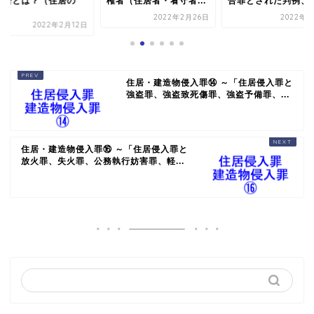
住居とは？（住居の
権者（住居者・看守者...
合罪とされた判例、複.
.
2022年2月26日
2022年3
2022年2月12日
住居・建造物侵入罪⑭ ～「住居侵入罪と
強盗罪、強盗致死傷罪、強盗予備罪、...
住居・建造物侵入罪⑯ ～「住居侵入罪と
放火罪、失火罪、公務執行妨害罪、軽...