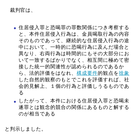
裁判官は、
住居侵入罪と恐喝罪の罪数関係につき考察する
と、本件住居侵入行為は、金員喝取行為の内容
そのものであって、継続的な住居侵入行為の途
中において、一時的に恐喝行為に及んだ場合と
異なり、右両行為は時間的にもその大部分にお
いて一致するばかりでなく、相互間に極めて密
接した統一的関連性が認められるのであるか
ら、法的評価をはなれ、
構成要件
的観点を
捨象
した自然的観察のもとでこれを評価すれば、社
会的見解上、１個の行為と評価しうるものであ
る
したがって、本件における住居侵入罪と恐喝未
遂罪とは観念的競合の関係にあるものと解する
のが相当である
と判示しました。