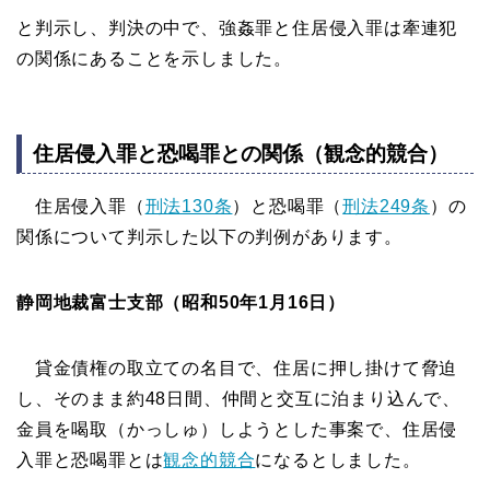
と判示し、判決の中で、強姦罪と住居侵入罪は牽連犯
の関係にあることを示しました。
住居侵入罪と恐喝罪との関係（観念的競合）
住居侵入罪（
刑法130条
）と恐喝罪（
刑法249条
）の
関係について判示した以下の判例があります。
静岡地裁富士支部（昭和50年1月16日）
貸金債権の取立ての名目で、住居に押し掛けて脅迫
し、そのまま約48日間、仲間と交互に泊まり込んで、
金員を喝取（かっしゅ）しようとした事案で、住居侵
入罪と恐喝罪とは
観念的競合
になるとしました。