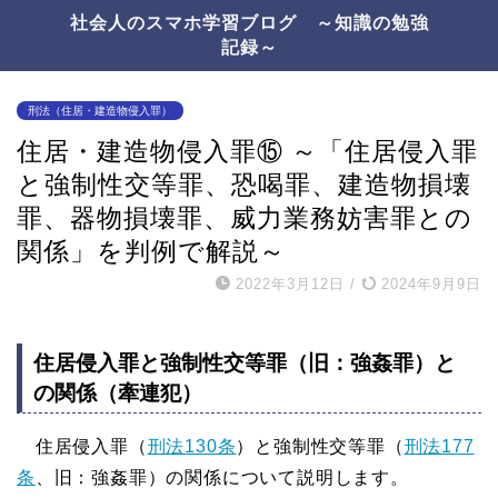
社会人のスマホ学習ブログ ～知識の勉強
記録～
刑法（住居・建造物侵入罪）
住居・建造物侵入罪⑮ ～「住居侵入罪
と強制性交等罪、恐喝罪、建造物損壊
罪、器物損壊罪、威力業務妨害罪との
関係」を判例で解説～
2022年3月12日
/
2024年9月9日
住居侵入罪と強制性交等罪（旧：強姦罪）と
の関係（牽連犯）
住居侵入罪（
刑法130条
）と強制性交等罪（
刑法177
条
、旧：強姦罪）の関係について説明します。