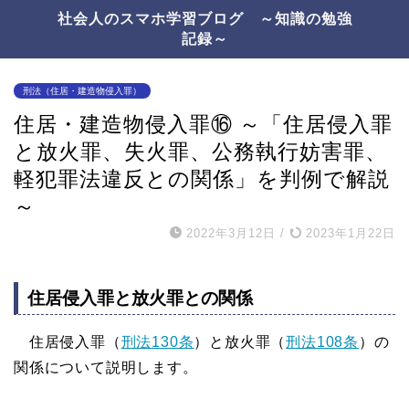
社会人のスマホ学習ブログ ～知識の勉強
記録～
刑法（住居・建造物侵入罪）
住居・建造物侵入罪⑯ ～「住居侵入罪
と放火罪、失火罪、公務執行妨害罪、
軽犯罪法違反との関係」を判例で解説
～
2022年3月12日
/
2023年1月22日
住居侵入罪と放火罪との関係
住居侵入罪（
刑法130条
）と放火罪（
刑法108条
）の
関係について説明します。