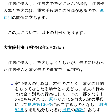
住居に侵入し、住居内で放火に及んだ場合、住居侵
入罪と放火罪は、通常手段結果の関係があるので、
牽
連犯
の関係に立ちます。
この点について、以下の判例があります。
大審院判決（明治43年2月28日）
住居に侵入し、放火しようとしたが、未遂に終わっ
た住居侵入と放火未遂の事案で、裁判官は、
家宅侵入の行為は、本件のごとく、放火の目的
をもってなしたる場合といえども、放火の行為
とは全く別異の行為にして、その一部をなすも
のにあらざれば、
原審
がこれを放火未遂の手段
にして
刑法第130条
に該当するものとなし、
刑法
54条
を適用処分したるは
擬律
の
錯誤
にあらず