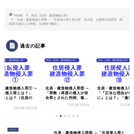
HOME
刑法（住居・建造物侵入罪）
住居・建造物侵入罪⑯ ～「住居侵入罪と放火罪、失火罪、公務執行妨害罪、軽
犯罪法違反との関係」を判例で解説～
過去の記事
（住居・建造物侵入罪）
刑法（住居・建造物侵入罪）
刑法（住居・建造物侵入罪）
居・建造物侵入罪① ～
住居・建造物侵入罪⑫ ～
住居・建造物侵入罪⑩
住居侵入罪とは？」
「罪数（再度の侵入が併
「『正当な理由がな
住居とは？（住居の
合罪とされた判例、複...
に』とは？」「違法性.
.
2022年3月5日
2022年3
2022年2月12日
住居・建造物侵入罪⑮ ～「住居侵入罪と