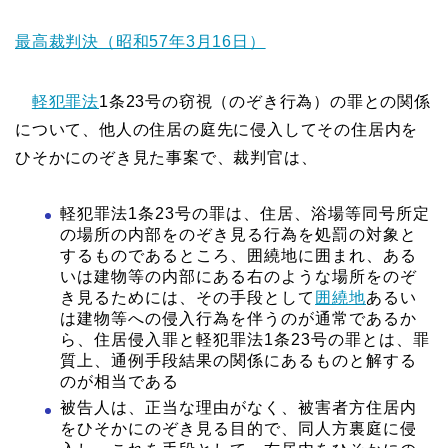
最高裁判決（昭和57年3月16日）
軽犯罪法
1条23号の窃視（のぞき行為）の罪との関係
について、他人の住居の庭先に侵入してその住居内を
ひそかにのぞき見た事案で、裁判官は、
軽犯罪法1条23号の罪は、住居、浴場等同号所定
の場所の内部をのぞき見る行為を処罰の対象と
するものであるところ、囲繞地に囲まれ、ある
いは建物等の内部にある右のような場所をのぞ
き見るためには、その手段として
囲繞地
あるい
は建物等への侵入行為を伴うのが通常であるか
ら、住居侵入罪と軽犯罪法1条23号の罪とは、罪
質上、通例手段結果の関係にあるものと解する
のが相当である
被告人は、正当な理由がなく、被害者方住居内
をひそかにのぞき見る目的で、同人方裏庭に侵