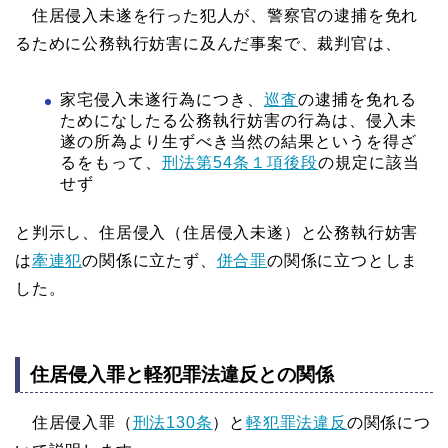
住居侵入未遂を行った犯人が、警察官の逮捕を免れ
るために公務執行妨害に及んだ事案で、裁判官は、
家宅侵入未遂行為につき、
巡査
の逮捕を免れる
ためになしたる公務執行妨害の行為は、侵入未
遂の所為より生ずべき当然の結果というを得ざ
るをもって、
刑法第54条１項後段
の規定に該当
せず
と判示し、住居侵入（住居侵入未遂）と公務執行妨害
は
牽連犯
の関係に立たず、
併合罪
の関係に立つとしま
した。
住居侵入罪と軽犯罪法違反との関係
住居侵入罪（
刑法130条
）と
軽犯罪法違反
の関係につ